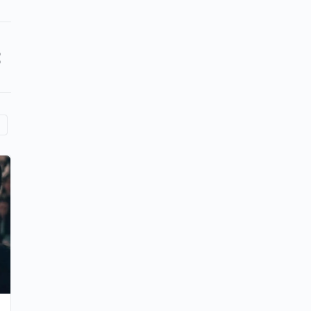
Casinos online populares en
Chile.928
Casinos online populares en Chile
JUGAR Содержимое ¿Qué son los casinos
online? Características de los casinos online Los
mejores casinos online para jugar en…