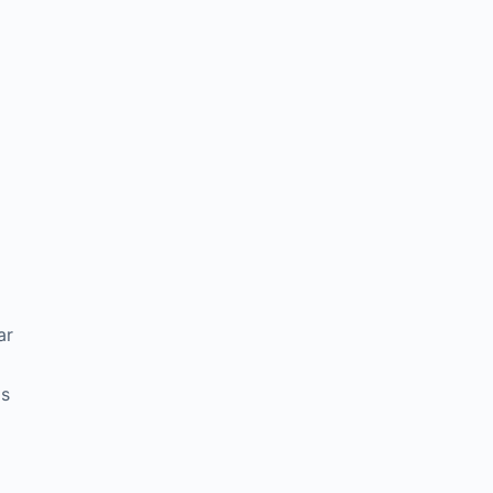
ar
o
as