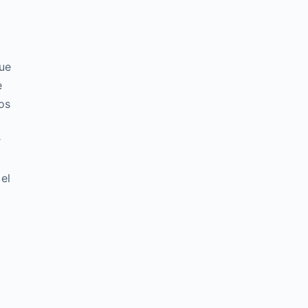
que
e
os
r
el