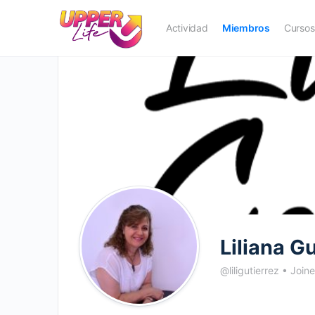
Actividad
Miembros
Cursos
Liliana G
@liligutierrez
•
Join