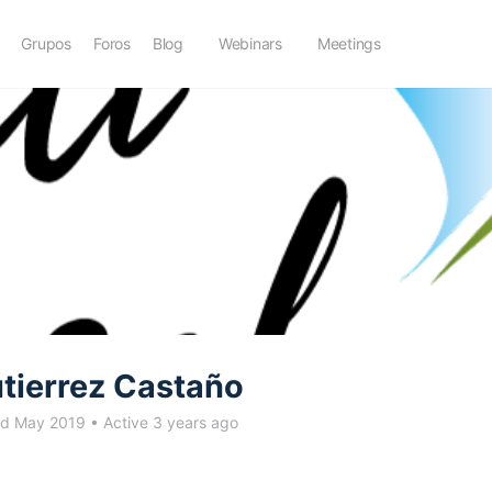
Grupos
Foros
Blog
Webinars
Meetings
utierrez Castaño
ed May 2019
•
Active 3 years ago