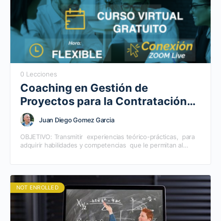
0 Lecciones
Coaching en Gestión de
Proyectos para la Contratación
Pública
Juan Diego Gomez Garcia
OBJETIVO: Transmitir experiencias teórico-prácticas, para
adquirir habilidades y competencias que le permitan al
participante persona natural y/o jurídica, realizar el
alistamiento de la información financiera,…
NOT ENROLLED