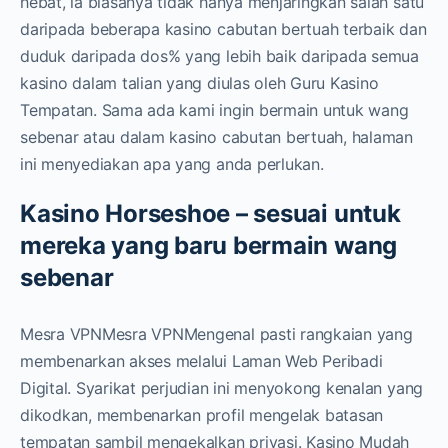
hebat, ia biasanya tidak hanya menjaringkan salah satu
daripada beberapa kasino cabutan bertuah terbaik dan
duduk daripada dos% yang lebih baik daripada semua
kasino dalam talian yang diulas oleh Guru Kasino
Tempatan. Sama ada kami ingin bermain untuk wang
sebenar atau dalam kasino cabutan bertuah, halaman
ini menyediakan apa yang anda perlukan.
Kasino Horseshoe – sesuai untuk
mereka yang baru bermain wang
sebenar
Mesra VPNMesra VPNMengenal pasti rangkaian yang
membenarkan akses melalui Laman Web Peribadi
Digital. Syarikat perjudian ini menyokong kenalan yang
dikodkan, membenarkan profil mengelak batasan
tempatan sambil mengekalkan privasi. Kasino Mudah