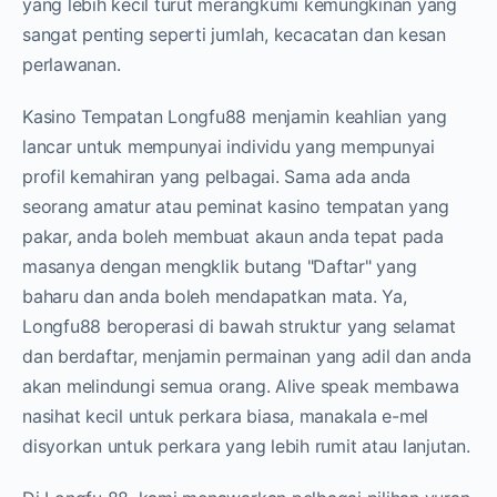
yang lebih kecil turut merangkumi kemungkinan yang
sangat penting seperti jumlah, kecacatan dan kesan
perlawanan.
Kasino Tempatan Longfu88 menjamin keahlian yang
lancar untuk mempunyai individu yang mempunyai
profil kemahiran yang pelbagai. Sama ada anda
seorang amatur atau peminat kasino tempatan yang
pakar, anda boleh membuat akaun anda tepat pada
masanya dengan mengklik butang "Daftar" yang
baharu dan anda boleh mendapatkan mata. Ya,
Longfu88 beroperasi di bawah struktur yang selamat
dan berdaftar, menjamin permainan yang adil dan anda
akan melindungi semua orang. Alive speak membawa
nasihat kecil untuk perkara biasa, manakala e-mel
disyorkan untuk perkara yang lebih rumit atau lanjutan.