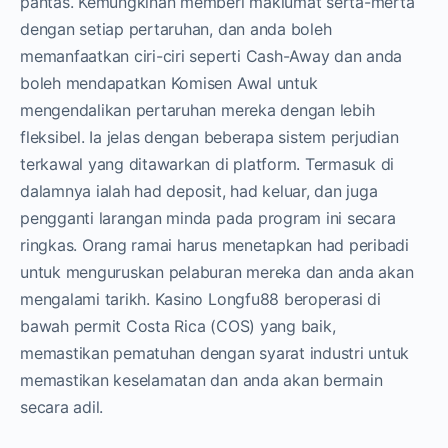
pantas. Kemungkinan memberi maklumat serta-merta
dengan setiap pertaruhan, dan anda boleh
memanfaatkan ciri-ciri seperti Cash-Away dan anda
boleh mendapatkan Komisen Awal untuk
mengendalikan pertaruhan mereka dengan lebih
fleksibel. Ia jelas dengan beberapa sistem perjudian
terkawal yang ditawarkan di platform. Termasuk di
dalamnya ialah had deposit, had keluar, dan juga
pengganti larangan minda pada program ini secara
ringkas. Orang ramai harus menetapkan had peribadi
untuk menguruskan pelaburan mereka dan anda akan
mengalami tarikh. Kasino Longfu88 beroperasi di
bawah permit Costa Rica (COS) yang baik,
memastikan pematuhan dengan syarat industri untuk
memastikan keselamatan dan anda akan bermain
secara adil.