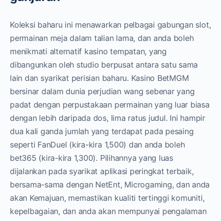
Koleksi baharu ini menawarkan pelbagai gabungan slot,
permainan meja dalam talian lama, dan anda boleh
menikmati alternatif kasino tempatan, yang
dibangunkan oleh studio berpusat antara satu sama
lain dan syarikat perisian baharu. Kasino BetMGM
bersinar dalam dunia perjudian wang sebenar yang
padat dengan perpustakaan permainan yang luar biasa
dengan lebih daripada dos, lima ratus judul. Ini hampir
dua kali ganda jumlah yang terdapat pada pesaing
seperti FanDuel (kira-kira 1,500) dan anda boleh
bet365 (kira-kira 1,300). Pilihannya yang luas
dijalankan pada syarikat aplikasi peringkat terbaik,
bersama-sama dengan NetEnt, Microgaming, dan anda
akan Kemajuan, memastikan kualiti tertinggi komuniti,
kepelbagaian, dan anda akan mempunyai pengalaman