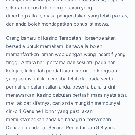
sekatan deposit dan pengeluaran yang
dipertingkatkan, masa pengendalian yang lebih pantas,
dan anda boleh mendapatkan bonus istimewa.
Orang baharu di kasino Tempatan Horsehoe akan
bersedia untuk memahami bahawa ia boleh
memanfaatkan laman web dengan wang insentif yang
tinggi. Antara hari pertama dan sesuatu pada hari
ketujuh, keluarlah pendaftaran di sini. Perkongsian
yang serius untuk mencuba lebih daripada seribu
permainan dalam talian anda, peserta baharu kini
menawarkan. Kasino cabutan bertuah masa nyata atau
mati akibat sifatnya, dan anda mungkin mempunyai
ciri-ciri Genuine Honor yang pasti akan
memuktamadkan anda ke bahagian persamaan.
Dengan mendapat Senarai Perlindungan 9.8 yang