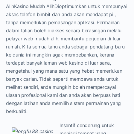
AlihKasino Mudah AlihDioptimumkan untuk mempunyai
akses telefon bimbit dan anda akan mendapat pil,
tanpa memerlukan pemasangan aplikasi. Permainan
dalam talian boleh diakses secara berasingan melalui
pelayar web mudah alih, membantu perjudian di luar
rumah. Kita semua tahu anda sebagai pendatang baru
ke dunia ini mungkin agak membebankan, kerana
terdapat banyak laman web kasino di luar sana,
mengetahui yang mana satu yang hebat memerlukan
banyak carian. Tidak seperti membawa anda untuk
melihat sendiri, anda mungkin boleh mempercayai
ulasan profesional kami dan anda akan berpuas hati
dengan latihan anda memilih sistem permainan yang
berkualiti.
Insentif cenderung untuk
menjadi tempat yang