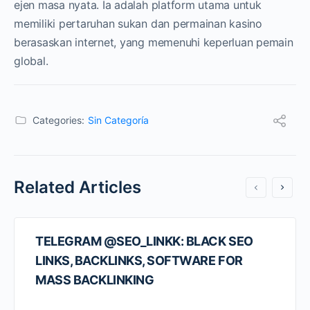
ejen masa nyata. Ia adalah platform utama untuk
memiliki pertaruhan sukan dan permainan kasino
berasaskan internet, yang memenuhi keperluan pemain
global.
Categories:
Sin Categoría
Related Articles
TELEGRAM @SEO_LINKK: BLACK SEO
LINKS, BACKLINKS, SOFTWARE FOR
MASS BACKLINKING