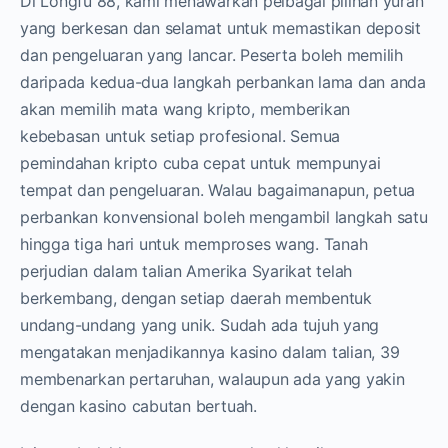
Di Longfu 88, kami menawarkan pelbagai pilihan yuran
yang berkesan dan selamat untuk memastikan deposit
dan pengeluaran yang lancar. Peserta boleh memilih
daripada kedua-dua langkah perbankan lama dan anda
akan memilih mata wang kripto, memberikan
kebebasan untuk setiap profesional. Semua
pemindahan kripto cuba cepat untuk mempunyai
tempat dan pengeluaran. Walau bagaimanapun, petua
perbankan konvensional boleh mengambil langkah satu
hingga tiga hari untuk memproses wang. Tanah
perjudian dalam talian Amerika Syarikat telah
berkembang, dengan setiap daerah membentuk
undang-undang yang unik. Sudah ada tujuh yang
mengatakan menjadikannya kasino dalam talian, 39
membenarkan pertaruhan, walaupun ada yang yakin
dengan kasino cabutan bertuah.