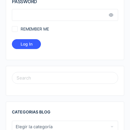
PASSWORD
REMEMBER ME
SEARCH
FOR:
CATEGORIAS BLOG
CATEGORIAS