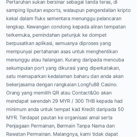
Pertaruhan sukan bersinar sebagai tanda teras, di
samping liputan esports, walaupun pengendalian kripto
kekal dalam fluks sementara menunggu pelancaran
lengkap. Kewangan condong kepada aliran tempatan
terkemuka, pemindahan petunjuk ke dompet
berpusatkan aplikasi, semuanya diproses yang
mempunyai pertahanan asas untuk menghentikan
menunggu atau halangan. Kurang daripada mencuba
sekumpulan port yang dikurasi yang diperkatakan,
satu memaparkan kedalaman baharu dan anda akan
bekerjasama dengan rangkaian Longfu88 Casino.
Orang yang memilih QR atau Contact&Go akan
mendapat serendah 29 MYR / 300 THB kepada had
minimum anda untuk tempat kad Kredit daripada 50
MYR. Terdapat pautan ke organisasi amal serta
Penjagaan Permainan, Bermain Tanpa Nama dan
Rawatan Permainan. Malangnya, kami tidak dapat