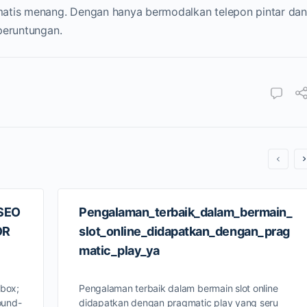
matis menang. Dengan hanya bermodalkan telepon pintar dan
peruntungan.
SEO
Pengalaman_terbaik_dalam_bermain_
OR
slot_online_didapatkan_dengan_prag
matic_play_ya
-box;
Pengalaman terbaik dalam bermain slot online
round-
didapatkan dengan pragmatic play yang seru