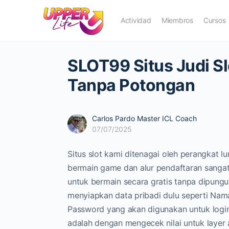
Actividad
Miembros
Cursos
SLOT99 Situs Judi Sl
Tanpa Potongan
Carlos Pardo Master ICL Coach
07/07/2025
Situs slot kami ditenagai oleh perangkat l
bermain game dan alur pendaftaran sangat
untuk bermain secara gratis tanpa dipungut
menyiapkan data pribadi dulu seperti Na
Password yang akan digunakan untuk logi
adalah dengan mengecek nilai untuk layer a