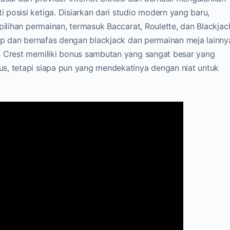
posisi ketiga. Disiarkan dari studio modern yang baru,
pilihan permainan, termasuk Baccarat, Roulette, dan Blackjac
dup dan bernafas dengan blackjack dan permainan meja lainny
s Crest memiliki bonus sambutan yang sangat besar yang
s, tetapi siapa pun yang mendekatinya dengan niat untuk