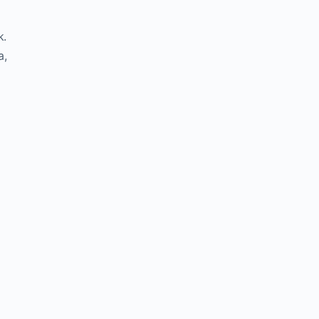
k.
a,