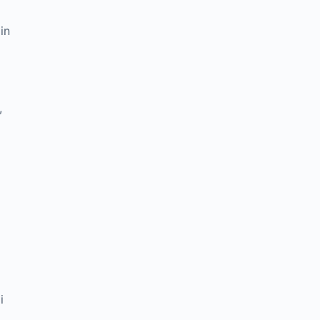
in
,
i