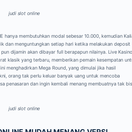
ME hanya membutuhkan modal sebesar 10.000, kemudian Kali
k dan menguntungkan setiap hari ketika melakukan deposit
 pun dijamin akan dibayar full berapapun nilainya. Live Kasin
at klasik yang terbaru, memberikan pemain kesempatan unt
i menghadirkan Mega Round, yang dimulai jika hasil
akni, orang tak perlu keluar banyak uang untuk mencoba
asa penasaran dan ingin kembali menang membuatnya tak bi
 ONLINE MUDAH MENANG VERSI