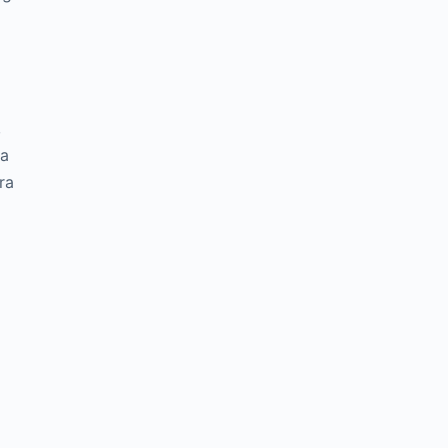
,
ra
ra