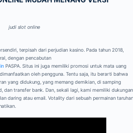
sendiri, terpisah dari perjudian kasino. Pada tahun 2018,
eral, dengan pencabutan
in
PASPA. Situs ini juga memiliki promosi untuk mata uang
t dimanfaatkan oleh pengguna. Tentu saja, itu berarti bahwa
ran yang didukung, yang memang demikian, di samping
, dan transfer bank. Dan, sekali lagi, kami memiliki dukunga
an daring atau email. Votality dari sebuah permainan taruha
hatikan.