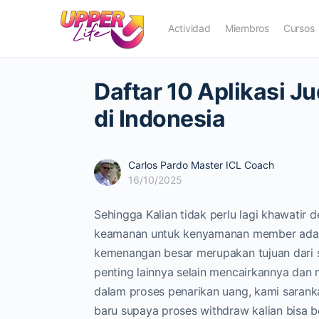
Actividad
Miembros
Cursos
Daftar 10 Aplikasi Ju
di Indonesia
Carlos Pardo Master ICL Coach
16/10/2025
Sehingga Kalian tidak perlu lagi khawat
keamanan untuk kenyamanan member adalah
kemenangan besar merupakan tujuan dari s
penting lainnya selain mencairkannya dan 
dalam proses penarikan uang, kami sarank
baru supaya proses withdraw kalian bisa be