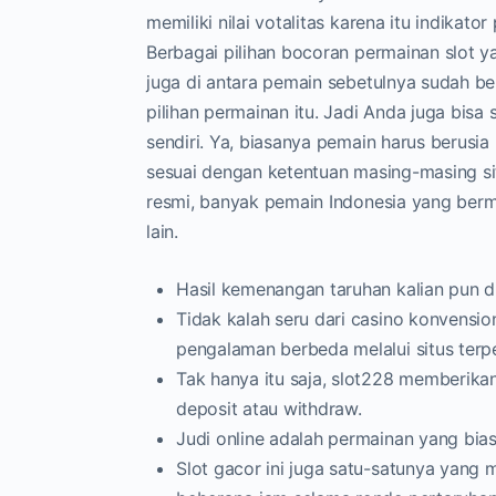
memiliki nilai votalitas karena itu indika
Berbagai pilihan bocoran permainan slot y
juga di antara pemain sebetulnya sudah 
pilihan permainan itu. Jadi Anda juga bi
sendiri. Ya, biasanya pemain harus berusia 
sesuai dengan ketentuan masing-masing situ
resmi, banyak pemain Indonesia yang bermain
lain.
Hasil kemenangan taruhan kalian pun di
Tidak kalah seru dari casino konvensio
pengalaman berbeda melalui situs terp
Tak hanya itu saja, slot228 memberi
deposit atau withdraw.
Judi online adalah permainan yang bia
Slot gacor ini juga satu-satunya yang m