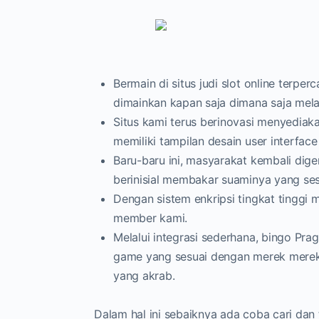
Bermain di situs judi slot online terpe
dimainkan kapan saja dimana saja melal
Situs kami terus berinovasi menyediaka
memiliki tampilan desain user interface
Baru-baru ini, masyarakat kembali di
berinisial membakar suaminya yang ses
Dengan sistem enkripsi tingkat tinggi
member kami.
Melalui integrasi sederhana, bingo Pr
game yang sesuai dengan merek merek
yang akrab.
Dalam hal ini sebaiknya ada coba cari dan