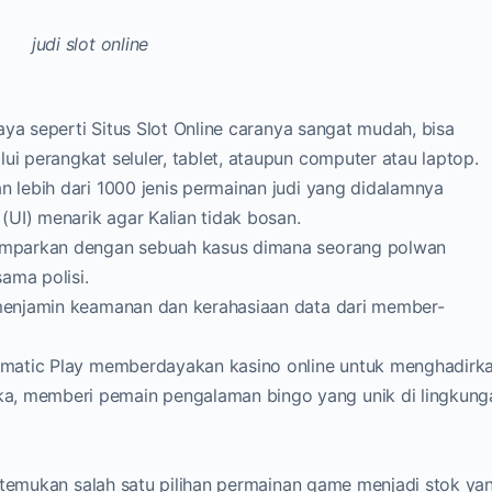
rcaya seperti Situs Slot Online caranya sangat mudah, bisa
ui perangkat seluler, tablet, ataupun computer atau laptop.
n lebih dari 1000 jenis permainan judi yang didalamnya
 (UI) menarik agar Kalian tidak bosan.
gemparkan dengan sebuah kasus dimana seorang polwan
ama polisi.
 menjamin keamanan dan kerahasiaan data dari member-
agmatic Play memberdayakan kasino online untuk menghadirk
a, memberi pemain pengalaman bingo yang unik di lingkung
 temukan salah satu pilihan permainan game menjadi stok ya