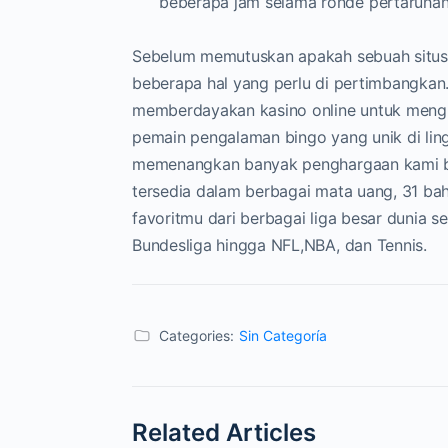
beberapa jam selama ronde pertaruhan
Sebelum memutuskan apakah sebuah situs b
beberapa hal yang perlu di pertimbangkan.
memberdayakan kasino online untuk meng
pemain pengalaman bingo yang unik di ling
memenangkan banyak penghargaan kami beri
tersedia dalam berbagai mata uang, 31 bah
favoritmu dari berbagai liga besar dunia s
Bundesliga hingga NFL,NBA, dan Tennis.
Categories:
Sin Categoría
Related Articles