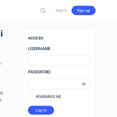
Sign in
Sign up
i
ACCESO
USERNAME
s
PASSWORD
al
REMEMBER ME
a