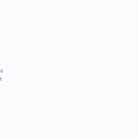
ns
t
r