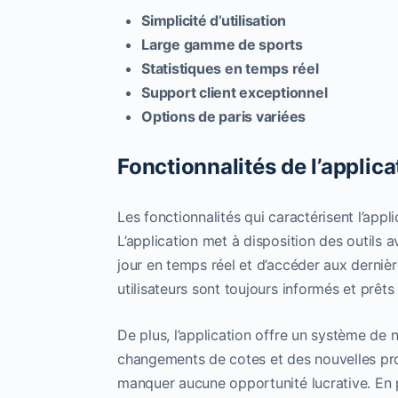
Simplicité d’utilisation
Large gamme de sports
Statistiques en temps réel
Support client exceptionnel
Options de paris variées
Fonctionnalités de l’applica
Les fonctionnalités qui caractérisent l’appl
L’application met à disposition des outils 
jour en temps réel et d’accéder aux derniè
utilisateurs sont toujours informés et prêts
De plus, l’application offre un système de n
changements de cotes et des nouvelles pro
manquer aucune opportunité lucrative. En p