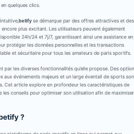
 en quelques clics.
ntuitive,
betify
se démarque par des offres attractives et des
 encore plus excitant. Les utilisateurs peuvent également
 disponible 24h/24 et 7j/7, garantissant ainsi une assistance en
ur protéger les données personnelles et les transactions
fiable et sécuritaire pour tous les amateurs de paris sportifs.
 par les diverses fonctionnalités qu’elle propose. Des optio
es aux événements majeurs et un large éventail de sports son
urs. Cet article explore en profondeur les caractéristiques de
e les conseils pour optimiser son utilisation afin de maximise
betify ?