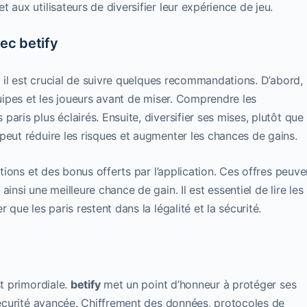
 aux utilisateurs de diversifier leur expérience de jeu.
ec betify
, il est crucial de suivre quelques recommandations. D’abord,
quipes et les joueurs avant de miser. Comprendre les
aris plus éclairés. Ensuite, diversifier ses mises, plutôt que
peut réduire les risques et augmenter les chances de gains.
otions et des bonus offerts par l’application. Ces offres peuve
insi une meilleure chance de gain. Il est essentiel de lire les
 que les paris restent dans la légalité et la sécurité.
st primordiale.
betify
met un point d’honneur à protéger ses
 sécurité avancée. Chiffrement des données, protocoles de