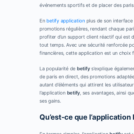
événements sportifs et de placer des paris
En
betify application
plus de son interface i
promotions régulières, rendant chaque pari
profiter d’un support client réactif qui est
tout temps. Avec une sécurité renforcée po
financières, cette application est un choix 
La popularité de
betify
s’explique également
de paris en direct, des promotions adapté
autant d’éléments qui attirent les utilisate
l’application
betify
, ses avantages, ainsi qu
ses gains.
Qu’est-ce que l’application 