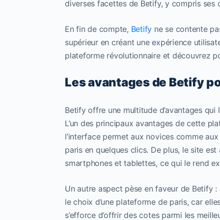
diverses facettes de Betify, y compris ses o
En fin de compte,
Betify
ne se contente pas 
supérieur en créant une expérience utilisa
plateforme révolutionnaire et découvrez pour
Les avantages de Betify po
Betify offre une multitude d’avantages qui 
L’un des principaux avantages de cette pl
l’interface permet aux novices comme aux 
paris en quelques clics. De plus, le site est
smartphones et tablettes, ce qui le rend e
Un autre aspect pèse en faveur de Betify :
le choix d’une plateforme de paris, car elle
s’efforce d’offrir des cotes parmi les meill