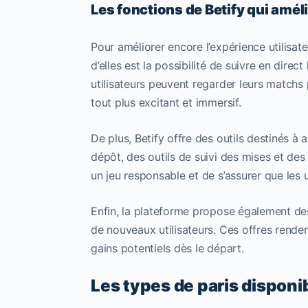
Les fonctions de Betify qui améli
Pour améliorer encore l’expérience utilisate
d’elles est la possibilité de suivre en direc
utilisateurs peuvent regarder leurs matchs 
tout plus excitant et immersif.
De plus, Betify offre des outils destinés à a
dépôt, des outils de suivi des mises et des 
un jeu responsable et de s’assurer que les u
Enfin, la plateforme propose également de
de nouveaux utilisateurs. Ces offres renden
gains potentiels dès le départ.
Les types de paris disponib