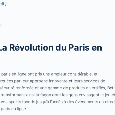
tify
s
La Révolution du Paris en
paris en ligne ont pris une ampleur considérable, et
quées par leur approche innovante et leurs services de
 sécurité renforcée et une gamme de produits diversifiés, Beti
, transformant ainsi la façon dont les gens envisagent le jeu e
ur vos sports favoris jusqu’à l’accès à des événements en direct
paris en ligne.