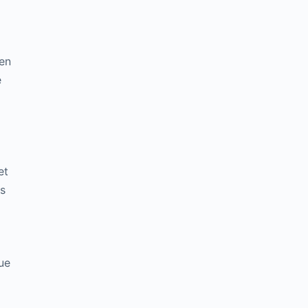
 en
e
et
rs
ue