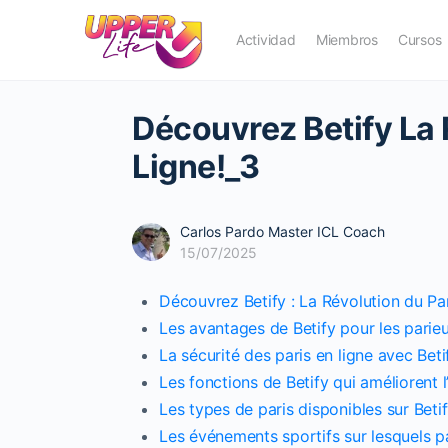
Actividad
Miembros
Cursos
Découvrez Betify La 
Ligne!_3
Carlos Pardo Master ICL Coach
15/07/2025
Découvrez Betify : La Révolution du Par
Les avantages de Betify pour les parieu
La sécurité des paris en ligne avec Beti
Les fonctions de Betify qui améliorent l
Les types de paris disponibles sur Beti
Les événements sportifs sur lesquels p