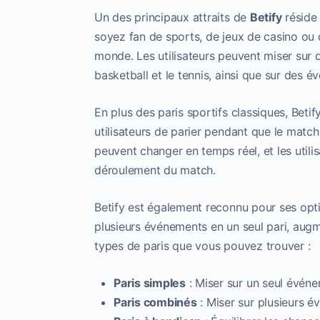
Un des principaux attraits de
Betify
réside 
soyez fan de sports, de jeux de casino ou de
monde. Les utilisateurs peuvent miser sur d
basketball et le tennis, ainsi que sur des
En plus des paris sportifs classiques, Bet
utilisateurs de parier pendant que le match 
peuvent changer en temps réel, et les utili
déroulement du match.
Betify est également reconnu pour ses opti
plusieurs événements en un seul pari, augme
types de paris que vous pouvez trouver :
Paris simples
: Miser sur un seul événe
Paris combinés
: Miser sur plusieurs é