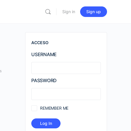
Sign in
Sign up
ACCESO
USERNAME
s
PASSWORD
REMEMBER ME