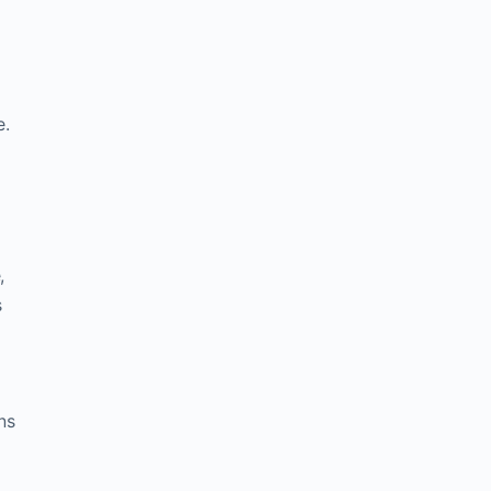
e.
,
s
ns