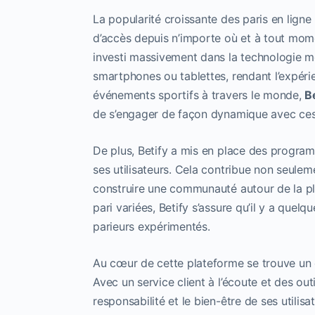
La popularité croissante des paris en ligne
d’accès depuis n’importe où et à tout momen
investi massivement dans la technologie mob
smartphones ou tablettes, rendant l’expérie
événements sportifs à travers le monde,
B
de s’engager de façon dynamique avec ce
De plus, Betify a mis en place des progra
ses utilisateurs. Cela contribue non seulem
construire une communauté autour de la pl
pari variées, Betify s’assure qu’il y a quel
parieurs expérimentés.
Au cœur de cette plateforme se trouve un e
Avec un service client à l’écoute et des out
responsabilité et le bien-être de ses utilis