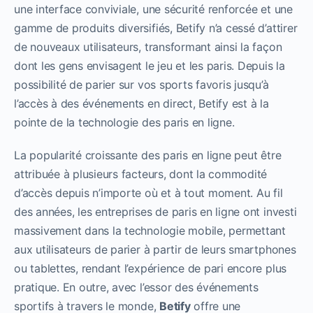
une interface conviviale, une sécurité renforcée et une
gamme de produits diversifiés, Betify n’a cessé d’attirer
de nouveaux utilisateurs, transformant ainsi la façon
dont les gens envisagent le jeu et les paris. Depuis la
possibilité de parier sur vos sports favoris jusqu’à
l’accès à des événements en direct, Betify est à la
pointe de la technologie des paris en ligne.
La popularité croissante des paris en ligne peut être
attribuée à plusieurs facteurs, dont la commodité
d’accès depuis n’importe où et à tout moment. Au fil
des années, les entreprises de paris en ligne ont investi
massivement dans la technologie mobile, permettant
aux utilisateurs de parier à partir de leurs smartphones
ou tablettes, rendant l’expérience de pari encore plus
pratique. En outre, avec l’essor des événements
sportifs à travers le monde,
Betify
offre une