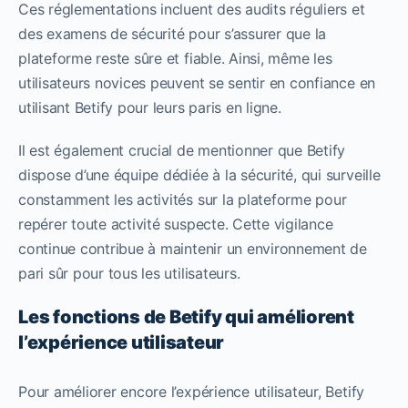
Ces réglementations incluent des audits réguliers et
des examens de sécurité pour s’assurer que la
plateforme reste sûre et fiable. Ainsi, même les
utilisateurs novices peuvent se sentir en confiance en
utilisant Betify pour leurs paris en ligne.
Il est également crucial de mentionner que Betify
dispose d’une équipe dédiée à la sécurité, qui surveille
constamment les activités sur la plateforme pour
repérer toute activité suspecte. Cette vigilance
continue contribue à maintenir un environnement de
pari sûr pour tous les utilisateurs.
Les fonctions de Betify qui améliorent
l’expérience utilisateur
Pour améliorer encore l’expérience utilisateur, Betify