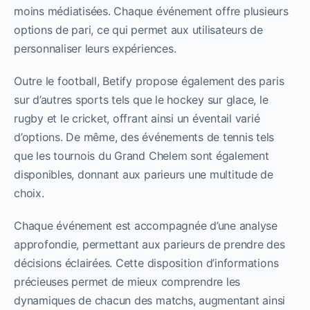
moins médiatisées. Chaque événement offre plusieurs
options de pari, ce qui permet aux utilisateurs de
personnaliser leurs expériences.
Outre le football, Betify propose également des paris
sur d’autres sports tels que le hockey sur glace, le
rugby et le cricket, offrant ainsi un éventail varié
d’options. De même, des événements de tennis tels
que les tournois du Grand Chelem sont également
disponibles, donnant aux parieurs une multitude de
choix.
Chaque événement est accompagnée d’une analyse
approfondie, permettant aux parieurs de prendre des
décisions éclairées. Cette disposition d’informations
précieuses permet de mieux comprendre les
dynamiques de chacun des matchs, augmentant ainsi