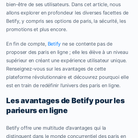
bien-être de ses utilisateurs. Dans cet article, nous
allons explorer en profondeur les diverses facettes de
Betify, y compris ses options de paris, la sécurité, les
promotions et plus encore.
En fin de compte,
Betify
ne se contente pas de
proposer des paris en ligne ; elle les élève à un niveau
supérieur en créant une expérience utilisateur unique.
Renseignez-vous sur les avantages de cette
plateforme révolutionnaire et découvrez pourquoi elle
est en train de redéfinir l’univers des paris en ligne.
Les avantages de Betify pour les
parieurs en ligne
Betify offre une multitude d’avantages qui la
distinguent dans le monde concurrentiel des paris en