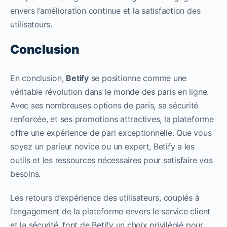
envers l’amélioration continue et la satisfaction des
utilisateurs.
Conclusion
En conclusion,
Betify
se positionne comme une
véritable révolution dans le monde des paris en ligne.
Avec ses nombreuses options de paris, sa sécurité
renforcée, et ses promotions attractives, la plateforme
offre une expérience de pari exceptionnelle. Que vous
soyez un parieur novice ou un expert, Betify a les
outils et les ressources nécessaires pour satisfaire vos
besoins.
Les retours d’expérience des utilisateurs, couplés à
l’engagement de la plateforme envers le service client
et la sécurité, font de Betify un choix privilégié pour