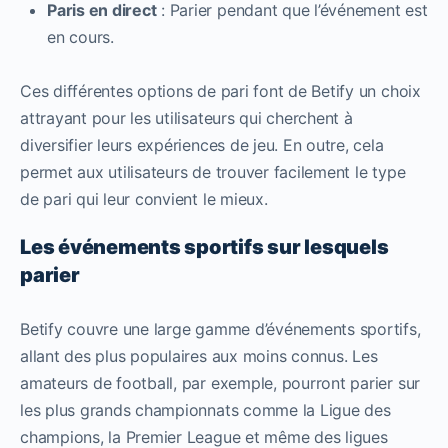
Paris en direct
: Parier pendant que l’événement est
en cours.
Ces différentes options de pari font de Betify un choix
attrayant pour les utilisateurs qui cherchent à
diversifier leurs expériences de jeu. En outre, cela
permet aux utilisateurs de trouver facilement le type
de pari qui leur convient le mieux.
Les événements sportifs sur lesquels
parier
Betify couvre une large gamme d’événements sportifs,
allant des plus populaires aux moins connus. Les
amateurs de football, par exemple, pourront parier sur
les plus grands championnats comme la Ligue des
champions, la Premier League et même des ligues