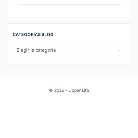
FOR:
CATEGORIAS BLOG
CATEGORIAS
BLOG
© 2026 - Upper Life