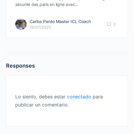
sécurité des paris en ligne avec…
Carlos Pardo Master ICL Coach
0
15/07/2025
Responses
Lo siento, debes estar
conectado
para
publicar un comentario.