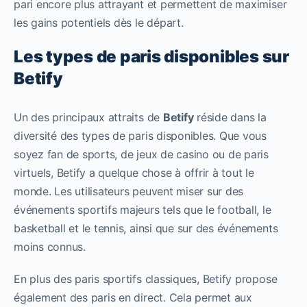
pari encore plus attrayant et permettent de maximiser
les gains potentiels dès le départ.
Les types de paris disponibles sur
Betify
Un des principaux attraits de
Betify
réside dans la
diversité des types de paris disponibles. Que vous
soyez fan de sports, de jeux de casino ou de paris
virtuels, Betify a quelque chose à offrir à tout le
monde. Les utilisateurs peuvent miser sur des
événements sportifs majeurs tels que le football, le
basketball et le tennis, ainsi que sur des événements
moins connus.
En plus des paris sportifs classiques, Betify propose
également des paris en direct. Cela permet aux