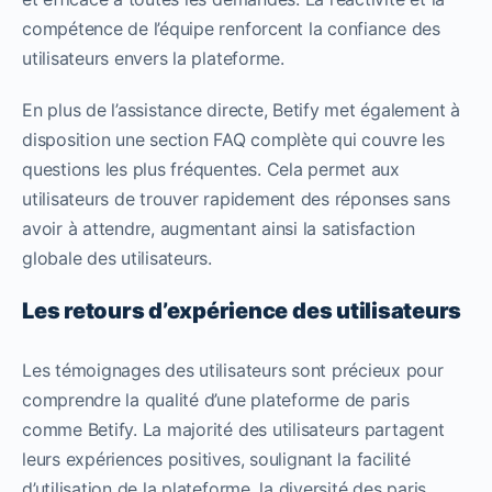
compétence de l’équipe renforcent la confiance des
utilisateurs envers la plateforme.
En plus de l’assistance directe, Betify met également à
disposition une section FAQ complète qui couvre les
questions les plus fréquentes. Cela permet aux
utilisateurs de trouver rapidement des réponses sans
avoir à attendre, augmentant ainsi la satisfaction
globale des utilisateurs.
Les retours d’expérience des utilisateurs
Les témoignages des utilisateurs sont précieux pour
comprendre la qualité d’une plateforme de paris
comme Betify. La majorité des utilisateurs partagent
leurs expériences positives, soulignant la facilité
d’utilisation de la plateforme, la diversité des paris