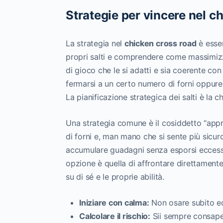
Strategie per vincere nel c
La strategia nel
chicken cross road
è essen
propri salti e comprendere come massimizz
di gioco che le si adatti e sia coerente con 
fermarsi a un certo numero di forni oppure
La pianificazione strategica dei salti è la c
Una strategia comune è il cosiddetto “approc
di forni e, man mano che si sente più sicu
accumulare guadagni senza esporsi eccessiv
opzione è quella di affrontare direttamente
su di sé e le proprie abilità.
Iniziare con calma:
Non osare subito ec
Calcolare il rischio:
Sii sempre consapev