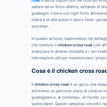
road
è senza dubbio uno dei titoli più intri
saltare da un forno all’altro, evitando di bru
guadagno cresce con ogni forno attraversato
ludica e di alta posta in gioco tiene i gioca
successo.
In questo articolo, esploreremo nel dettagli
che rendono il
chicken cross road
così aff
analizzare le diverse modalità e i vari livell
informazioni utili per massimizzare i propr
Cosa è il chicken cross roa
Il
chicken cross road
è un gioco che mescola
attraverso un percorso pieno di ostacoli ra
guadagnare e, al contempo, un rischio. La sf
subire danni. Questo semplice concetto na