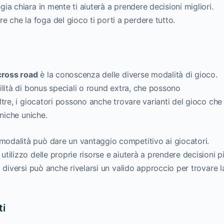
ia chiara in mente ti aiuterà a prendere decisioni migliori.
e che la foga del gioco ti porti a perdere tutto.
cross road
è la conoscenza delle diverse modalità di gioco.
ilità di bonus speciali o round extra, che possono
tre, i giocatori possono anche trovare varianti del gioco che
aniche uniche.
odalità può dare un vantaggio competitivo ai giocatori.
ilizzo delle proprie risorse e aiuterà a prendere decisioni p
 diversi può anche rivelarsi un valido approccio per trovare l
ti