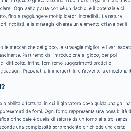
ganti. In questo gioco, assume il ruolo di una gallina che deve
ciarsi. Ogni salto porta con sé un rischio, e il potenziale di
, fino a raggiungere moltiplicatori incredibili. La natura
tori incollati, e la strategia diventa un elemento chiave per il
o le meccaniche del gioco, le strategie migliori e i vari aspett
ascinante. Partiremo dall’introduzione al gioco, per poi
i di difficoltà. Infine, forniremo suggerimenti pratici e
i guadagni. Preparati a immergerti in un’avventura emozionant
d?
 abilità e fortuna, in cui il giocatore deve guida una gallina
ppresentati da forni. Ogni forno rappresenta una possibilità d
ida principale è quella di saltare da un forno all’altro senza
sconde una complessità sorprendente e richiede una certa