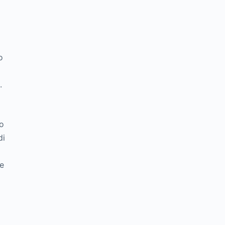
o
.
io
di
re