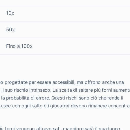
10x
50x
Fino a 100x
o progettate per essere accessibili, ma offrono anche una
 il suo rischio intrinseco. La scelta di saltare più forni aument
 probabilità di errore. Questi rischi sono ciò che rende il
 cresce con ogni salto e i giocatori devono rimanere concentra
iù forni vengono attraversati, maggiore sarà il guadagno.