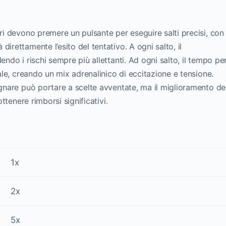
ori devono premere un pulsante per eseguire salti precisi, con 
irettamente l’esito del tentativo. A ogni salto, il
endo i rischi sempre più allettanti. Ad ogni salto, il tempo pe
iale, creando un mix adrenalinico di eccitazione e tensione.
agnare può portare a scelte avventate, ma il miglioramento de
ottenere rimborsi significativi.
1x
2x
5x