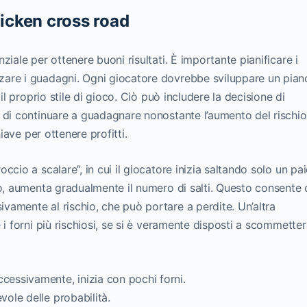
hicken cross road
ziale per ottenere buoni risultati. È importante pianificare i
are i guadagni. Ogni giocatore dovrebbe sviluppare un pian
il proprio stile di gioco. Ciò può includere la decisione di
 di continuare a guadagnare nonostante l’aumento del rischio
hiave per ottenere profitti.
cio a scalare”, in cui il giocatore inizia saltando solo un pa
ro, aumenta gradualmente il numero di salti. Questo consente 
amente al rischio, che può portare a perdite. Un’altra
 i forni più rischiosi, se si è veramente disposti a scommette
cessivamente, inizia con pochi forni.
ole delle probabilità.