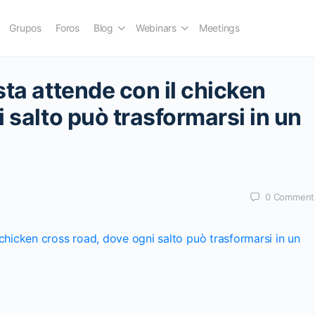
Grupos
Foros
Blog
Webinars
Meetings
sta attende con il chicken
 salto può trasformarsi in un
0
Comment
chicken cross road, dove ogni salto può trasformarsi in un