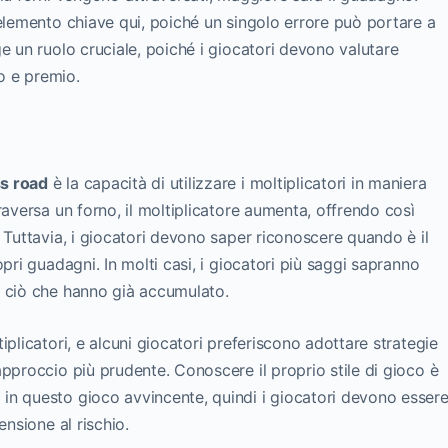
 elemento chiave qui, poiché un singolo errore può portare a
e un ruolo cruciale, poiché i giocatori devono valutare
io e premio.
s road
è la capacità di utilizzare i moltiplicatori in maniera
raversa un forno, il moltiplicatore aumenta, offrendo così
 Tuttavia, i giocatori devono saper riconoscere quando è il
pri guadagni. In molti casi, i giocatori più saggi sapranno
e ciò che hanno già accumulato.
plicatori, e alcuni giocatori preferiscono adottare strategie
pproccio più prudente. Conoscere il proprio stile di gioco è
in questo gioco avvincente, quindi i giocatori devono esser
ensione al rischio.