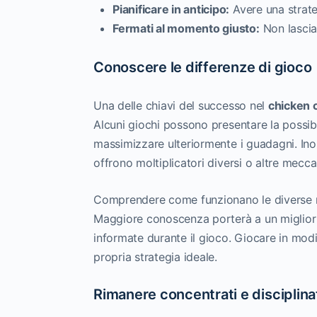
Pianificare in anticipo:
Avere una strateg
Fermati al momento giusto:
Non lasciar
Conoscere le differenze di gioco
Una delle chiavi del successo nel
chicken 
Alcuni giochi possono presentare la possib
massimizzare ulteriormente i guadagni. Inol
offrono moltiplicatori diversi o altre mecc
Comprendere come funzionano le diverse m
Maggiore conoscenza porterà a un miglior ut
informate durante il gioco. Giocare in modi
propria strategia ideale.
Rimanere concentrati e disciplina