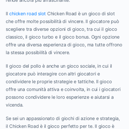
rende ancora più affascinante.
Il
chicken road slot
Chicken Road è un gioco di slot
che offre molte possibilità di vincere. Il giocatore può
scegliere tra diverse opzioni di gioco, tra cui il gioco
classico, il gioco turbo e il gioco bonus. Ogni opzione
offre una diversa esperienza di gioco, ma tutte offrono
la stessa possibilità di vincere.
Il gioco del pollo è anche un gioco sociale, in cui il
giocatore può interagire con altri giocatori e
condividere le proprie strategie e tattiche. Il gioco
offre una comunità attiva e coinvolta, in cui i giocatori
possono condividere le loro esperienze e aiutarsi a
vicenda.
Se sei un appassionato di giochi di azione e strategia,
il Chicken Road è il gioco perfetto per te. Il gioco è