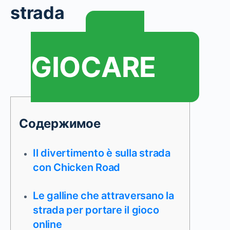
strada
GIOCARE
Содержимое
Il divertimento è sulla strada
con Chicken Road
Le galline che attraversano la
strada per portare il gioco
online