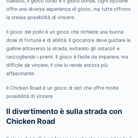
classico, il gioco turbo e il gioco bonus. Ogni opzione
offre una diversa esperienza di gioco, ma tutte offrono
la stessa possibilità di vincere.
Il gioco del pollo è un gioco che richiede una buona
dose di fortuna e di abilità. Il giocatore deve guidare le
galline attraverso la strada, evitando gli ostacoli e
raccogliendo i premi. Il gioco è facile da imparare, ma
difficile da vincere, il che lo rende ancora più
affascinante.
Il Chicken Road è un gioco di slot che offre molte
possibilità di vincere
Il divertimento è sulla strada con
Chicken Road