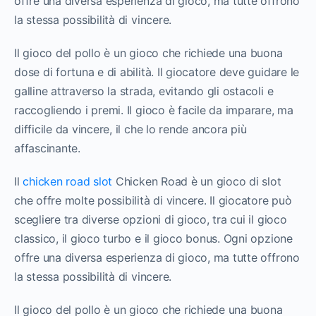
offre una diversa esperienza di gioco, ma tutte offrono
la stessa possibilità di vincere.
Il gioco del pollo è un gioco che richiede una buona
dose di fortuna e di abilità. Il giocatore deve guidare le
galline attraverso la strada, evitando gli ostacoli e
raccogliendo i premi. Il gioco è facile da imparare, ma
difficile da vincere, il che lo rende ancora più
affascinante.
Il
chicken road slot
Chicken Road è un gioco di slot
che offre molte possibilità di vincere. Il giocatore può
scegliere tra diverse opzioni di gioco, tra cui il gioco
classico, il gioco turbo e il gioco bonus. Ogni opzione
offre una diversa esperienza di gioco, ma tutte offrono
la stessa possibilità di vincere.
Il gioco del pollo è un gioco che richiede una buona