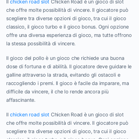
Il
chicken road slot
Chicken Road è un gioco di slot
che offre molte possibilità di vincere. Il giocatore può
scegliere tra diverse opzioni di gioco, tra cui il gioco
classico, il gioco turbo e il gioco bonus. Ogni opzione
offre una diversa esperienza di gioco, ma tutte offrono
la stessa possibilità di vincere.
Il gioco del pollo è un gioco che richiede una buona
dose di fortuna e di abilità. Il giocatore deve guidare le
galline attraverso la strada, evitando gli ostacoli e
raccogliendo i premi. Il gioco è facile da imparare, ma
difficile da vincere, il che lo rende ancora più
affascinante.
Il
chicken road slot
Chicken Road è un gioco di slot
che offre molte possibilità di vincere. Il giocatore può
scegliere tra diverse opzioni di gioco, tra cui il gioco