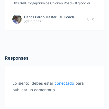
GIOCARE Содержимое Chicken Road – Il gioco di…
Carlos Pardo Master ICL Coach
0
27/10/2025
Responses
Lo siento, debes estar
conectado
para
publicar un comentario.