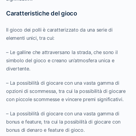
Caratteristiche del gioco
Il gioco dei polli è caratterizzato da una serie di
elementi unici, tra cui:
– Le galline che attraversano la strada, che sono il
simbolo del gioco e creano un’atmosfera unica e
divertente.
– La possibilità di giocare con una vasta gamma di
opzioni di scommessa, tra cui la possibilità di giocare
con piccole scommesse e vincere premi significativi.
– La possibilità di giocare con una vasta gamma di
bonus e feature, tra cui la possibilità di giocare con
bonus di denaro e feature di gioco.