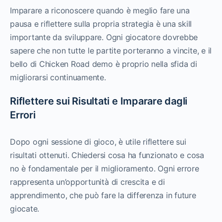
Imparare a riconoscere quando è meglio fare una
pausa e riflettere sulla propria strategia è una skill
importante da sviluppare. Ogni giocatore dovrebbe
sapere che non tutte le partite porteranno a vincite, e il
bello di Chicken Road demo è proprio nella sfida di
migliorarsi continuamente.
Riflettere sui Risultati e Imparare dagli
Errori
Dopo ogni sessione di gioco, è utile riflettere sui
risultati ottenuti. Chiedersi cosa ha funzionato e cosa
no è fondamentale per il miglioramento. Ogni errore
rappresenta un’opportunità di crescita e di
apprendimento, che può fare la differenza in future
giocate.