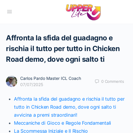
Affronta la sfida del guadagno e
rischia il tutto per tutto in Chicken
Road demo, dove ogni salto ti
Carlos Pardo Master ICL Coach
0
Comments
07/07/2025
Affronta la sfida del guadagno e rischia il tutto per
tutto in Chicken Road demo, dove ogni salto ti
avvicina a premi straordinari!
Meccaniche di Gioco e Regole Fondamentali
La Scommessa Iniziale e Il Rischio