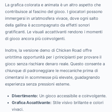
La grafica colorata e animata è un altro aspetto che
contribuisce al fascino del gioco. I giocatori possono
immergersi in un’atmosfera vivace, dove ogni salto
della gallina è accompagnato da effetti sonori
gratificanti. Le visuali accattivanti rendono i momenti
di gioco ancora più coinvolgenti.
Inoltre, la versione demo di Chicken Road offre
un’ottima opportunità per i principianti per provare il
gioco senza rischiare denaro reale. Questo consente a
chiunque di padroneggiare le meccaniche prima di
cimentarsi in scommesse più elevate, guadagnando
esperienza senza pressioni esterne.
Divertimento:
Un gioco accessibile e coinvolgente.
Grafica Accattivante:
Stile visivo brillante e colori
vivaci.