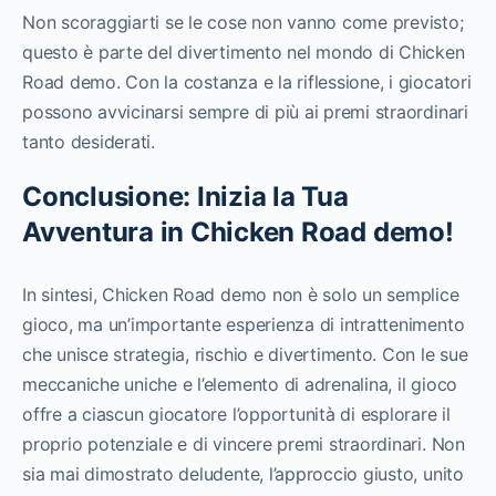
Non scoraggiarti se le cose non vanno come previsto;
questo è parte del divertimento nel mondo di Chicken
Road demo. Con la costanza e la riflessione, i giocatori
possono avvicinarsi sempre di più ai premi straordinari
tanto desiderati.
Conclusione: Inizia la Tua
Avventura in Chicken Road demo!
In sintesi, Chicken Road demo non è solo un semplice
gioco, ma un’importante esperienza di intrattenimento
che unisce strategia, rischio e divertimento. Con le sue
meccaniche uniche e l’elemento di adrenalina, il gioco
offre a ciascun giocatore l’opportunità di esplorare il
proprio potenziale e di vincere premi straordinari. Non
sia mai dimostrato deludente, l’approccio giusto, unito