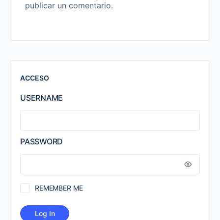
publicar un comentario.
ACCESO
USERNAME
PASSWORD
REMEMBER ME