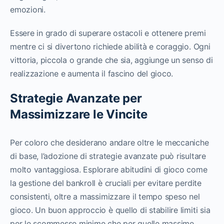
emozioni.
Essere in grado di superare ostacoli e ottenere premi
mentre ci si divertono richiede abilità e coraggio. Ogni
vittoria, piccola o grande che sia, aggiunge un senso di
realizzazione e aumenta il fascino del gioco.
Strategie Avanzate per
Massimizzare le Vincite
Per coloro che desiderano andare oltre le meccaniche
di base, l’adozione di strategie avanzate può risultare
molto vantaggiosa. Esplorare abitudini di gioco come
la gestione del bankroll è cruciali per evitare perdite
consistenti, oltre a massimizzare il tempo speso nel
gioco. Un buon approccio è quello di stabilire limiti sia
per le scommesse minime che per quelle massime.