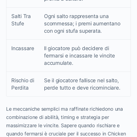
Salti Tra
Ogni salto rappresenta una
Stufe
scommessa; i premi aumentano
con ogni stufa superata.
Incassare
Il giocatore può decidere di
fermarsi e incassare le vincite
accumulate.
Rischio di
Se il giocatore fallisce nel salto,
Perdita
perde tutto e deve ricominciare.
Le meccaniche semplici ma raffinate richiedono una
combinazione di abilità, timing e strategia per
massimizzare le vincite. Sapere quando rischiare e
quando fermarsi è cruciale per il successo in Chicken