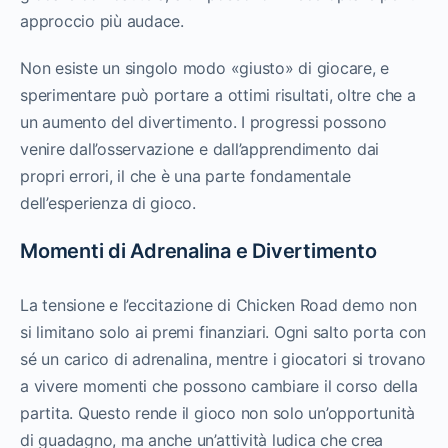
approccio più audace.
Non esiste un singolo modo «giusto» di giocare, e
sperimentare può portare a ottimi risultati, oltre che a
un aumento del divertimento. I progressi possono
venire dall’osservazione e dall’apprendimento dai
propri errori, il che è una parte fondamentale
dell’esperienza di gioco.
Momenti di Adrenalina e Divertimento
La tensione e l’eccitazione di Chicken Road demo non
si limitano solo ai premi finanziari. Ogni salto porta con
sé un carico di adrenalina, mentre i giocatori si trovano
a vivere momenti che possono cambiare il corso della
partita. Questo rende il gioco non solo un’opportunità
di guadagno, ma anche un’attività ludica che crea