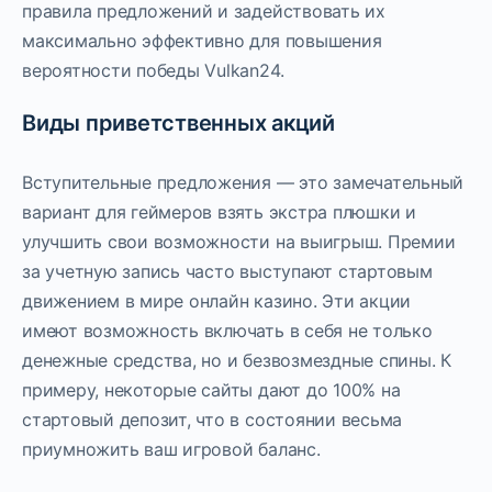
правила предложений и задействовать их
максимально эффективно для повышения
вероятности победы Vulkan24.
Виды приветственных акций
Вступительные предложения — это замечательный
вариант для геймеров взять экстра плюшки и
улучшить свои возможности на выигрыш. Премии
за учетную запись часто выступают стартовым
движением в мире онлайн казино. Эти акции
имеют возможность включать в себя не только
денежные средства, но и безвозмездные спины. К
примеру, некоторые сайты дают до 100% на
стартовый депозит, что в состоянии весьма
приумножить ваш игровой баланс.