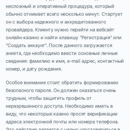
несложный и оперативный процедура, который
обычно отнимает всего несколько минут. Стартует
он с выбора надежного и аккредитованного
провайдера. Клиенту нужно перейти на вебсайт
онлайн-казино и найти клавишу "Регистрация" или
"Создать аккаунт". После данного загружается
анкета, где необходимо ввести основные личные
сведения: фамилию и имя, e-mail адрес, контактный
номер, и дату рождения.
Особое внимание стоит обратить формированию
безопасного пароля. Он должен оказаться очень
трудным, чтобы защитить профиль от
неразрешенного доступа. Необходимо иметь в
виду, что некоторые казино просят верификации
адреса электронной почты или номера телефона.
Это действие делается с целью удостовериться в