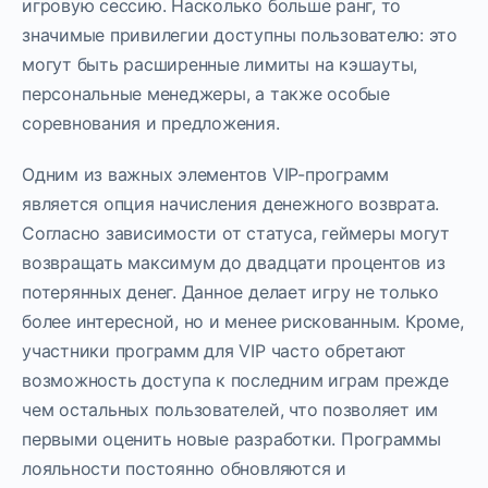
игровую сессию. Насколько больше ранг, то
значимые привилегии доступны пользователю: это
могут быть расширенные лимиты на кэшауты,
персональные менеджеры, а также особые
соревнования и предложения.
Одним из важных элементов VIP-программ
является опция начисления денежного возврата.
Согласно зависимости от статуса, геймеры могут
возвращать максимум до двадцати процентов из
потерянных денег. Данное делает игру не только
более интересной, но и менее рискованным. Кроме,
участники программ для VIP часто обретают
возможность доступа к последним играм прежде
чем остальных пользователей, что позволяет им
первыми оценить новые разработки. Программы
лояльности постоянно обновляются и