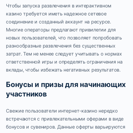
Чтобы запуска развлечения в интерактивном
казино требуется иметь надежное сетевое
соединение и созданный аккаунт на ресурсе.
Многие операторы предлагают привилегии для
новых пользователей, что позволяет попробовать
разнообразные развлечения без существенных
затрат. Тем не менее следует учитывать о нормах
ответственной игры и определять ограничения на
вклады, чтобы избежать негативных результатов.
Бонусы и призы для начинающих
участников
Свежие пользователи интернет-казино нередко
встречаются с привлекательными оферами в виде
бонусов и сувениров. Данные оферты варьируются