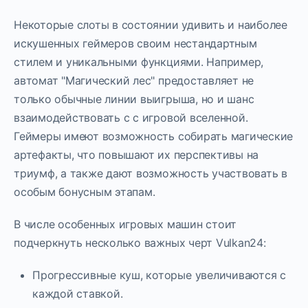
Некоторые слоты в состоянии удивить и наиболее
искушенных геймеров своим нестандартным
стилем и уникальными функциями. Например,
автомат "Магический лес" предоставляет не
только обычные линии выигрыша, но и шанс
взаимодействовать с с игровой вселенной.
Геймеры имеют возможность собирать магические
артефакты, что повышают их перспективы на
триумф, а также дают возможность участвовать в
особым бонусным этапам.
В числе особенных игровых машин стоит
подчеркнуть несколько важных черт Vulkan24:
Прогрессивные куш, которые увеличиваются с
каждой ставкой.