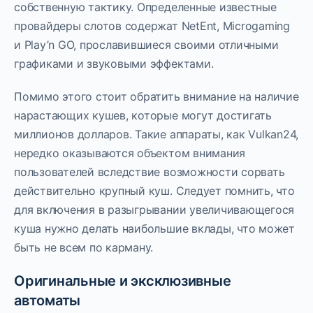
собственную тактику. Определенные известные
провайдеры слотов содержат NetEnt, Microgaming
и Play’n GO, прославившиеся своими отличными
графиками и звуковыми эффектами.
Помимо этого стоит обратить внимание на наличие
нарастающих кушев, которые могут достигать
миллионов долларов. Такие аппараты, как Vulkan24,
нередко оказываются объектом внимания
пользователей вследствие возможности сорвать
действительно крупный куш. Следует помнить, что
для включения в разыгрывании увеличивающегося
куша нужно делать наибольшие вклады, что может
быть не всем по карману.
Оригинальные и эксклюзивные
автоматы