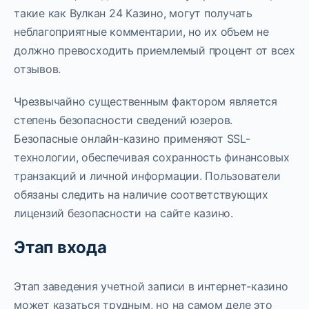
такие как Вулкан 24 Казино, могут получать
неблагоприятные комментарии, но их объем не
должно превосходить приемлемый процент от всех
отзывов.
Чрезвычайно существенным фактором является
степень безопасности сведений юзеров.
Безопасные онлайн-казино применяют SSL-
технологии, обеспечивая сохранность финансовых
транзакций и личной информации. Пользователи
обязаны следить на наличие соответствующих
лицензий безопасности на сайте казино.
Этап входа
Этап заведения учетной записи в интернет-казино
может казаться трудным, но на самом деле это