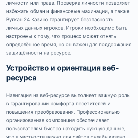
личности или права. Проверка личности позволяет
избежать обман и финансовые махинации, а также
Вулкан 24 Казино гарантирует безопасность
личных данных игроков. Игроки необходимо быть
настроены к тому, что процесс может отнять
определённое время, но он важен для поддержания
защищённости на ресурсе.
Устройство и ориентация веб-
ресурса
Навигация на веб-ресурсе выполняет важную роль
в гарантировании комфорта посетителей и
повышения преобразования. Профессионально
организованная композиция обеспечивает
пользователям быстро находить нужную данные,
что в частности важно для сайтов онлайн казино,