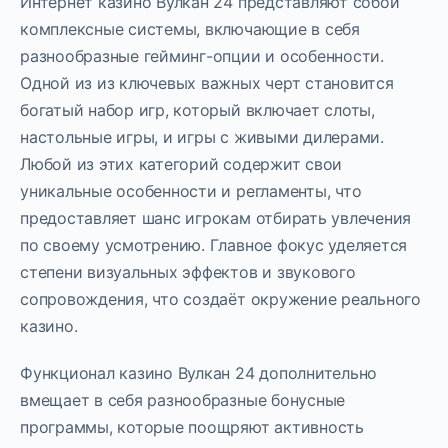
Интернет казино Вулкан 24 представляют собой
комплексные системы, включающие в себя
разнообразные гейминг-опции и особенности.
Одной из из ключевых важных черт становится
богатый набор игр, который включает слоты,
настольные игры, и игры с живыми дилерами.
Любой из этих категорий содержит свои
уникальные особенности и регламенты, что
предоставляет шанс игрокам отбирать увлечения
по своему усмотрению. Главное фокус уделяется
степени визуальных эффектов и звукового
сопровождения, что создаёт окружение реального
казино.
Функционал казино Вулкан 24 дополнительно
вмещает в себя разнообразные бонусные
программы, которые поощряют активность