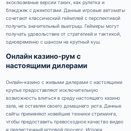
эксклюзивные версии таких, как рулетка и
блэкджек с джекпотами. Данные игровые автоматы
сочетают классический геймплей с перспективой
получить значительный выигрыш. Геймеры могут
получать удовольствие от стратегией и тактикой,
одновременно с шансом на крупный куш.
Онлайн казино-рум с
настоящими дилерами
Онлайн-казино с живыми дилерами с настоящими
крупье предоставляют исключительную
возможность влиться в среду настоящего казино
зала, не оставляя своего домашнего уюта. Данные
сайты применяют новейшие техники стриминга,
чтобы предоставить превосходное качество видео
и реалистичный игровой процесс. Игроки