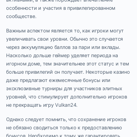
особенности и участия в привилегированном
сообществе.
Важным аспектом является то, как игроки могут
увеличивать свои уровни. Обычно это случается
через аккумуляцию баллов за пари или вклады.
Насколько дольше геймер уделяет периода на
игорном доме, тем значительнее этот статус и тем
больше привилегий он получает. Некоторые казино
даже предлагают ежемесячные бонусы или
эксклюзивные турниры для участников элитных
уровней, что стимулирует дополнительно игроков
не прекращать игру Vulkan24.
Однако следует помнить, что сохранение игроков
не обязано сводиться только к предоставлению
бонусов. Необходимо к тому же гарантировать