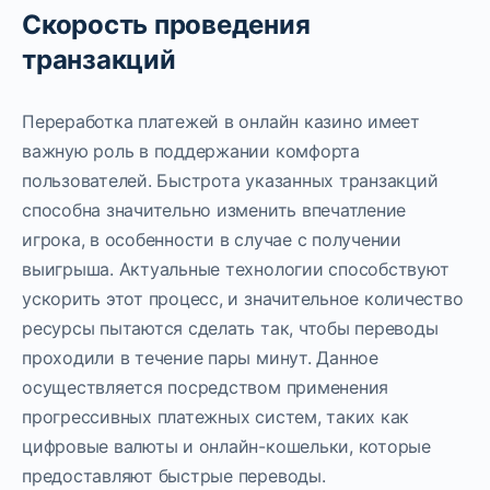
Скорость проведения
транзакций
Переработка платежей в онлайн казино имеет
важную роль в поддержании комфорта
пользователей. Быстрота указанных транзакций
способна значительно изменить впечатление
игрока, в особенности в случае с получении
выигрыша. Актуальные технологии способствуют
ускорить этот процесс, и значительное количество
ресурсы пытаются сделать так, чтобы переводы
проходили в течение пары минут. Данное
осуществляется посредством применения
прогрессивных платежных систем, таких как
цифровые валюты и онлайн-кошельки, которые
предоставляют быстрые переводы.