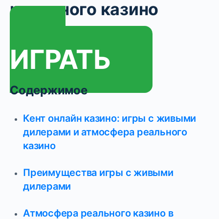
реального казино
ИГРАТЬ
Содержимое
Кент онлайн казино: игры с живыми
дилерами и атмосфера реального
казино
Преимущества игры с живыми
дилерами
Атмосфера реального казино в