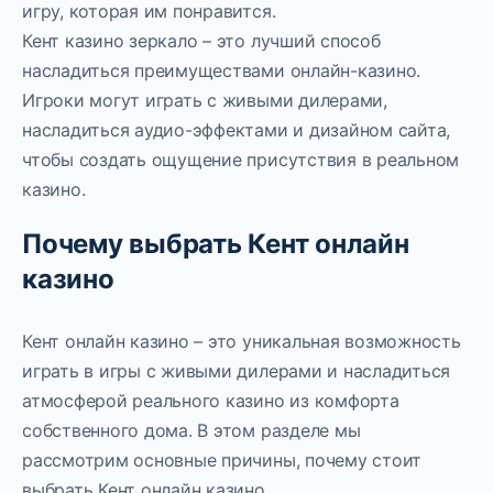
игру, которая им понравится.
Кент казино зеркало – это лучший способ
насладиться преимуществами онлайн-казино.
Игроки могут играть с живыми дилерами,
насладиться аудио-эффектами и дизайном сайта,
чтобы создать ощущение присутствия в реальном
казино.
Почему выбрать Кент онлайн
казино
Кент онлайн казино – это уникальная возможность
играть в игры с живыми дилерами и насладиться
атмосферой реального казино из комфорта
собственного дома. В этом разделе мы
рассмотрим основные причины, почему стоит
выбрать Кент онлайн казино.