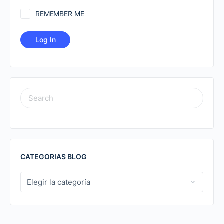
REMEMBER ME
SEARCH
FOR:
CATEGORIAS BLOG
CATEGORIAS
BLOG