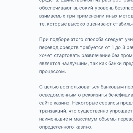
обеспечивают высокий уровень безопас
взимаемых при применении иных метод
те, которые высоко оценивают стабиль
При подборе этого способа следует учи
перевод средств требуется от 1 до 3 ра
хочет стартовать развлечение без пром
является наилучшим, так как банки пр
процессом.
С целью воспользоваться банковым пер
осведомленным о реквизиты бенефициар
сайте казино. Некоторые сервисы пре
транзакций, что существенно упрощает 
наименьшие и максимум объемы перевод
определенного казино.