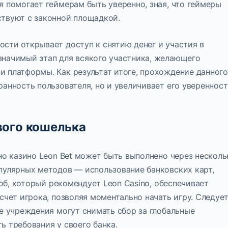
 помогает геймерам быть уверенно, зная, что геймеры
твуют с законной площадкой.
сти открывает доступ к снятию денег и участия в
начимый этап для всякого участника, желающего
 платформы. Как результат итоге, прохождение данного
анность пользователя, но и увеличивает его уверенност
вого кошелька
но казино Leon Bet может быть выполнено через несколь
пулярных методов — использование банковских карт,
соб, который рекомендует Leon Casino, обеспечивает
счет игрока, позволяя моментально начать игру. Следуе
е учреждения могут снимать сбор за глобальные
ь требования у своего банка.