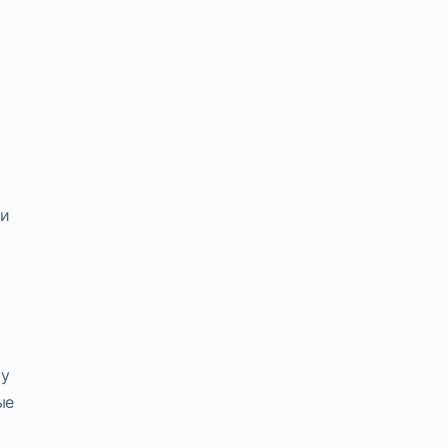
ии
ку
ые