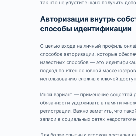
так что не упустите шанс получить доп
Авторизация внутрь соб
способы идентификации
С целью входа на личный профиль онла
способов авторизации, которые обеспе
известных способов — это идентификац
подход понятен основной массе юзеров
использованию сложных ключей доступ
Иной вариант — применение соцсетей д
обязанности удерживать в памяти множ
регистрации. Важно заметить, что так
записи в социальных сетях недостаточ
Для более опытных игроков доступна д