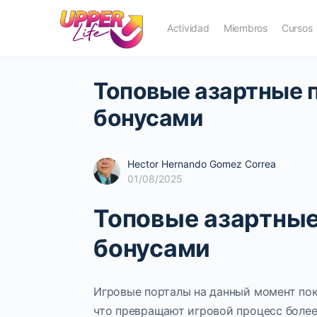
Actividad
Miembros
Cursos
Топовые азартные 
бонусами
Hector Hernando Gomez Correa
01/08/2025
Топовые азартные
бонусами
Игровые порталы на данный момент по
что превращают игровой процесс более