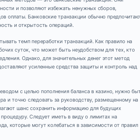
ности и позволяют избежать ненужных сборов,
ов оплаты. Банковские транзакции обычно предпочитаю
ность и открытость операций.
тывать темп переработки транзакций. Как правило на
бочих суток, что может быть неудобством для тех, кто
едления. Однако, для значительных денег этот метод
едоставляют усиленные средства защиты и контроль над
еводом с целью пополнения баланса в казино, нужно бы
а и точно следовать за руководству, размещенному на
длагают шанс сохранить информацию для будущих
процедуру. Следует иметь в виду о лимитах на
а, которые могут колебаться в зависимости от правил