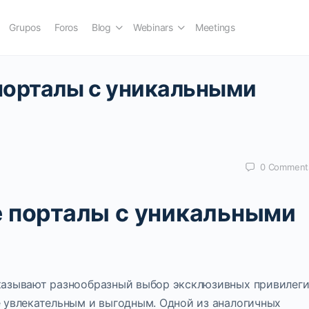
Grupos
Foros
Blog
Webinars
Meetings
порталы с уникальными
0
Comment
 порталы с уникальными
казывают разнообразный выбор эксклюзивных привилеги
 увлекательным и выгодным. Одной из аналогичных