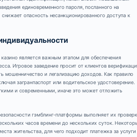
введения единовременного пароля, посланного на
о снижает опасность несанкционированного доступа к
индивидуальности
 казино является важным этапом для обеспечения
есса. Игровое заведение просит от клиентов верификац
ть мошенничество и легализацию доходов. Как правило
включая загранпаспорт или водительское удостоверение.
ткими и современными, иначе это может отложить
безопасности гэмблинг-платформы выполняет их провер
нескольких часов времени до нескольких суток. Некотор
еста жительства, для чего подходит платежка за услуги