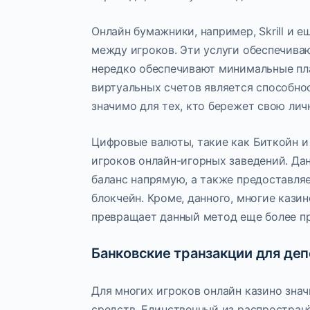
Онлайн бумажники, например, Skrill и 
между игроков. Эти услуги обеспечива
нередко обеспечивают минимальные пл
виртуальных счетов является способно
значимо для тех, кто бережет свою лич
Цифровые валюты, такие как Биткойн и 
игроков онлайн-игорных заведений. Дан
баланс напрямую, а также предоставля
блокчейн. Кроме, данного, многие кази
превращает данный метод еще более пр
Банковские транзакции для деп
Для многих игроков онлайн казино зна
средств. Единственный из распростран