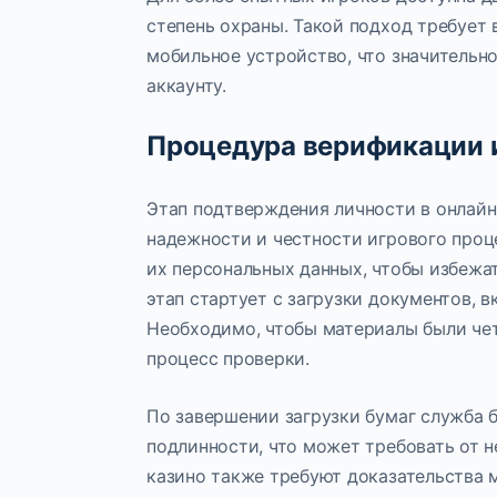
степень охраны. Такой подход требует 
мобильное устройство, что значительн
аккаунту.
Процедура верификации 
Этап подтверждения личности в онлайн
надежности и честности игрового проц
их персональных данных, чтобы избежа
этап стартует с загрузки документов, 
Необходимо, чтобы материалы были че
процесс проверки.
По завершении загрузки бумаг служба 
подлинности, что может требовать от 
казино также требуют доказательства м