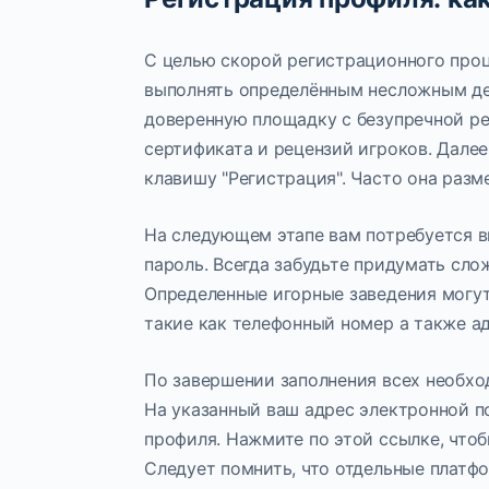
С целью скорой регистрационного проц
выполнять определённым несложным дей
доверенную площадку с безупречной ре
сертификата и рецензий игроков. Далее
клавишу "Регистрация". Часто она разм
На следующем этапе вам потребуется вн
пароль. Всегда забудьте придумать сл
Определенные игорные заведения могу
такие как телефонный номер а также а
По завершении заполнения всех необхо
На указанный ваш адрес электронной п
профиля. Нажмите по этой ссылке, что
Следует помнить, что отдельные платф