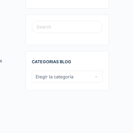
SEARCH
FOR:
я
CATEGORIAS BLOG
CATEGORIAS
BLOG