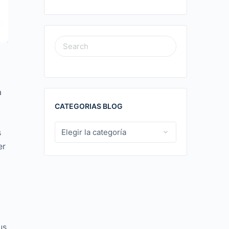
SEARCH
FOR:
a
CATEGORIAS BLOG
CATEGORIAS
s
BLOG
er
us