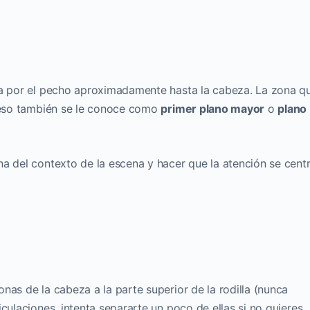
na por el pecho aproximadamente hasta la cabeza. La zona q
r eso también se le conoce como
primer plano mayor
o
plano
a del contexto de la escena y hacer que la atención se cent
nas de la cabeza a la parte superior de la rodilla (nunca
culaciones, intenta separarte un poco de ellas si no quieres