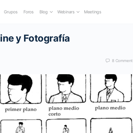
Grupos
Foros
Blog
Webinars
Meetings
ine y Fotografía
8
Comment