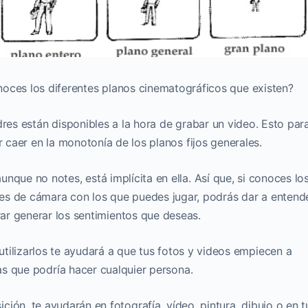
onoces los diferentes planos cinematográficos que existen?
es están disponibles a la hora de grabar un video. Esto par
r caer en la monotonía de los planos fijos generales.
unque no notes, está implícita en ella. Así que, si conoces lo
nes de cámara con los que puedes jugar, podrás dar a entend
rar generar los sentimientos que deseas.
tilizarlos te ayudará a que tus fotos y videos empiecen a
las que podría hacer cualquier persona.
ción, te ayudarán en fotografía, vídeo, pintura, dibujo o en t