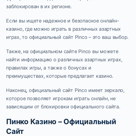
заблокирован в их регионе.
Если вы ищете надежное и безопасное онлайн-
казино, где можно играть в различных азартных
играх, то официальный сайт Pinco – это ваш выбор.
Также, на официальном сайте Pinco вы можете
найти информацию о различных азартных играх,
правилах игры, а также о бонусах и
преимуществах, которые предлагает казино.
Наконец, официальный сайт Pinco имеет зеркало,
которое позволяет игрокам играть онлайн, не
зависящим от блокировки официального сайта.
Пинко Казино – Официальный
Сайт