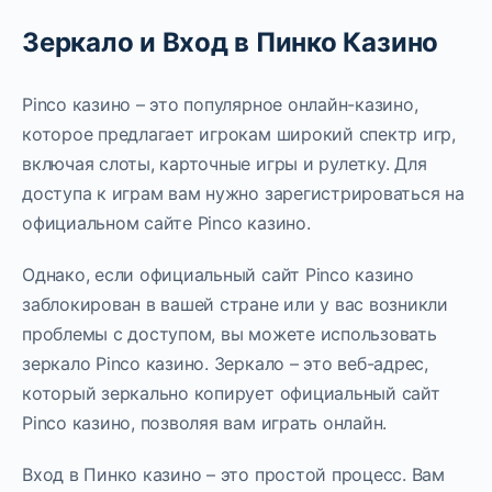
Зеркало и Вход в Пинко Казино
Pinco казино – это популярное онлайн-казино,
которое предлагает игрокам широкий спектр игр,
включая слоты, карточные игры и рулетку. Для
доступа к играм вам нужно зарегистрироваться на
официальном сайте Pinco казино.
Однако, если официальный сайт Pinco казино
заблокирован в вашей стране или у вас возникли
проблемы с доступом, вы можете использовать
зеркало Pinco казино. Зеркало – это веб-адрес,
который зеркально копирует официальный сайт
Pinco казино, позволяя вам играть онлайн.
Вход в Пинко казино – это простой процесс. Вам