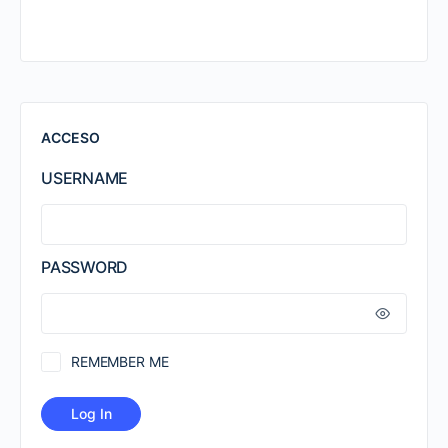
ACCESO
USERNAME
PASSWORD
REMEMBER ME