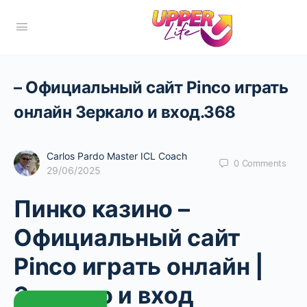
– Официальный сайт Pinco играть
онлайн Зеркало и вход.368
Carlos Pardo Master ICL Coach
0
Comments
29/06/2025
Пинко казино –
Официальный сайт
Pinco играть онлайн |
Зеркало и вход