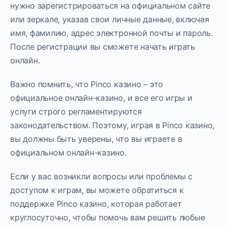
нужно зарегистрироваться на официальном сайте
или зеркале, указав свои личные данные, включая
имя, фамилию, адрес электронной почты и пароль.
После регистрации вы сможете начать играть
онлайн.
Важно помнить, что Pinco казино – это
официальное онлайн-казино, и все его игры и
услуги строго регламентируются
законодательством. Поэтому, играя в Pinco казино,
вы должны быть уверены, что вы играете в
официальном онлайн-казино.
Если у вас возникли вопросы или проблемы с
доступом к играм, вы можете обратиться к
поддержке Pinco казино, которая работает
круглосуточно, чтобы помочь вам решить любые