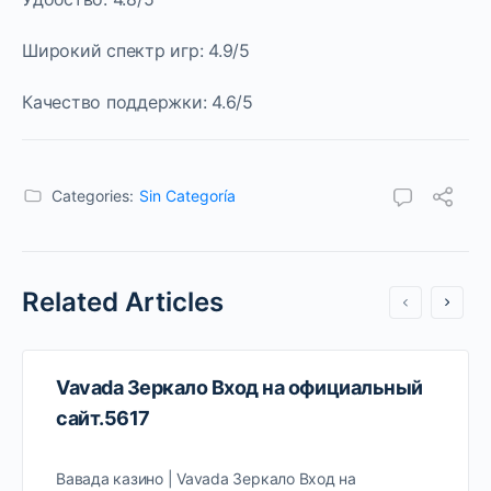
Широкий спектр игр: 4.9/5
Качество поддержки: 4.6/5
Categories:
Sin Categoría
Related Articles
Vavada Зеркало Вход на официальный
сайт.5617
Вавада казино | Vavada Зеркало Вход на