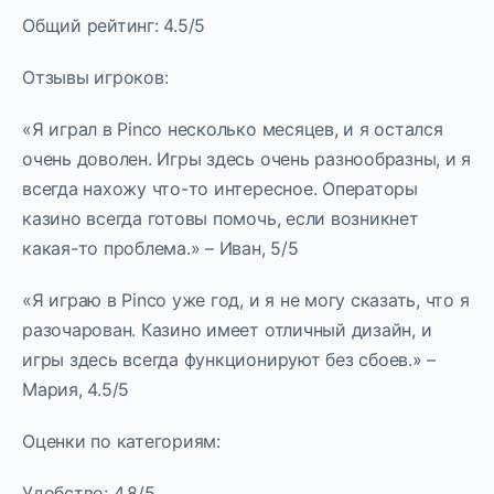
Общий рейтинг: 4.5/5
Отзывы игроков:
«Я играл в Pinco несколько месяцев, и я остался
очень доволен. Игры здесь очень разнообразны, и я
всегда нахожу что-то интересное. Операторы
казино всегда готовы помочь, если возникнет
какая-то проблема.» – Иван, 5/5
«Я играю в Pinco уже год, и я не могу сказать, что я
разочарован. Казино имеет отличный дизайн, и
игры здесь всегда функционируют без сбоев.» –
Мария, 4.5/5
Оценки по категориям:
Удобство: 4.8/5