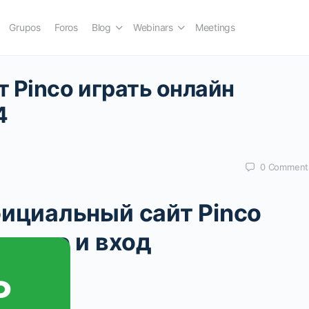
Grupos
Foros
Blog
Webinars
Meetings
 Pinco играть онлайн
4
0
Comment
фициальный сайт Pinco
еркало и вход
Ь