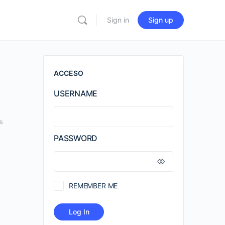
Sign in
Sign up
ACCESO
USERNAME
s
PASSWORD
REMEMBER ME