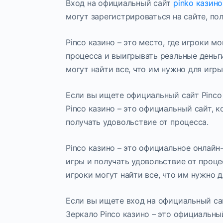
Вход на официальный сайт
pinko казино
могут зарегистрироваться на сайте, пол
Pinco казино – это место, где игроки м
процесса и выигрывать реальные деньги
могут найти все, что им нужно для игры
Если вы ищете официальный сайт Pinco 
Pinco казино – это официальный сайт, 
получать удовольствие от процесса.
Pinco казино – это официальное онлайн
игры и получать удовольствие от процес
игроки могут найти все, что им нужно д
Если вы ищете вход на официальный сай
Зеркало Pinco казино – это официальны