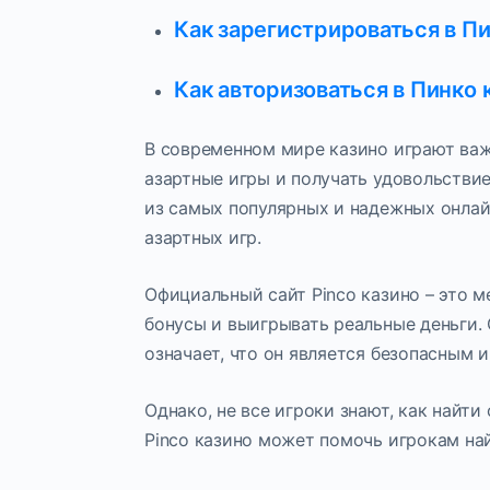
Как зарегистрироваться в Пи
Как авторизоваться в Пинко 
В современном мире казино играют важ
азартные игры и получать удовольствие
из самых популярных и надежных онлай
азартных игр.
Официальный сайт Pinco казино – это ме
бонусы и выигрывать реальные деньги. 
означает, что он является безопасным 
Однако, не все игроки знают, как найти
Pinco казино может помочь игрокам най