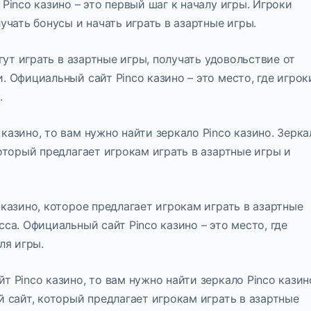
Pinco казино – это первый шаг к началу игры. Игроки
учать бонусы и начать играть в азартные игры.
огут играть в азартные игры, получать удовольствие от
. Официальный сайт Pinco казино – это место, где игрок
.
казино, то вам нужно найти зеркало Pinco казино. Зерка
который предлагает игрокам играть в азартные игры и
-казино, которое предлагает игрокам играть в азартные
са. Официальный сайт Pinco казино – это место, где
ля игры.
т Pinco казино, то вам нужно найти зеркало Pinco казин
й сайт, который предлагает игрокам играть в азартные