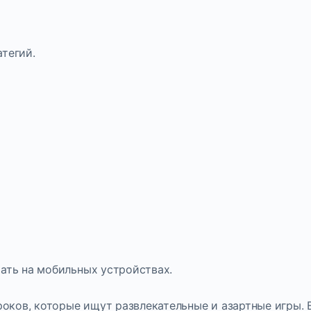
тегий.
рать на мобильных устройствах.
гроков, которые ищут развлекательные и азартные игры. 