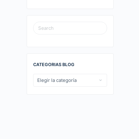
SEARCH
FOR:
CATEGORIAS BLOG
CATEGORIAS
BLOG