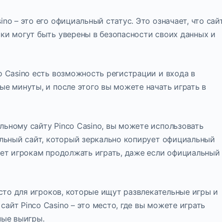
no – это его официальный статус. Это означает, что сай
ки могут быть уверены в безопасности своих данных и
o Casino есть возможность регистрации и входа в
ые минуты, и после этого вы можете начать играть в
льному сайту Pinco Casino, вы можете использовать
ельный сайт, который зеркально копирует официальный
яет игрокам продолжать играть, даже если официальный
есто для игроков, которые ищут развлекательные игры и
айт Pinco Casino – это место, где вы можете играть
ные выигры.