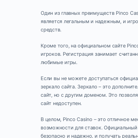
Один из главных преимуществ Pinco Casi
является легальным и надежным, и игро
средств.
Кроме того, на официальном сайте Pinc
игроков. Регистрация занимает считанн
любимые игры.
Если вы не можете доступаться официа
зеркало сайта. Зеркало – это дополнит
сайт, но с другим доменом. Это позвол
сайт недоступен.
В целом, Pinco Casino – это отличное м
возможности для ставок. Официальный с
безопасно и надежно, и получать реаль