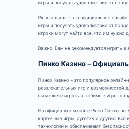
игры и получать удовольствие от проце
Pinco казино – это официальное онлайн
игры и получать удовольствие от процес
игроки могут найти все, что им нужно д
Важно! Вам не рекомендуется играть в а
Пинко Казино – Официал
Пинко Казино – это популярное онлайн-
развлекательных игр и возможностей дл
вы можете играть в любимые игры, пол
На официальном сайте Pinco Casino вы
карточные игры, рулетку и другие. Все
технологий и обеспечивают безопасност