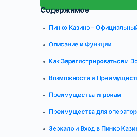
Содержимое
Пинко Казино – Официальны
Описание и Функции
Как Зарегистрироваться и Во
Возможности и Преимуществ
Преимущества игрокам
Преимущества для оператор
Зеркало и Вход в Пинко Кази