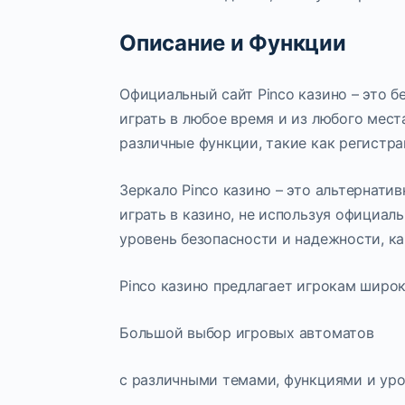
Описание и Функции
Официальный сайт Pinco казино – это б
играть в любое время и из любого мест
различные функции, такие как регистра
Зеркало Pinco казино – это альтернати
играть в казино, не используя официал
уровень безопасности и надежности, ка
Pinco казино предлагает игрокам широк
Большой выбор игровых автоматов
с различными темами, функциями и ур