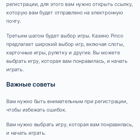
регистрации, для этого вам нужно открыть ссылку,
которую вам будет отправлено на электронную
почту.
Третьим шагом будет выбор игры. Казино Pinco
предлагает широкий выбор игр, включая слоты,
карточные игры, рулетку и другие. Вы можете
выбрать игру, которая вам понравилась, и начать
играть.
Важные советы
Вам нужно быть внимательным при регистрации,
чтобы избежать ошибок.
Вам нужно выбрать игру, которая вам понравилась,
и начать играть.