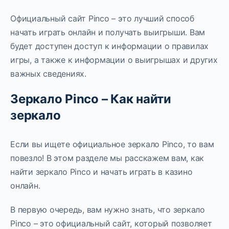
Официальный сайт Pinco – это лучший способ
начать играть онлайн и получать выигрыши. Вам
будет доступен доступ к информации о правилах
игры, а также к информации о выигрышах и других
важных сведениях.
Зеркало Pinco – Как найти
зеркало
Если вы ищете официальное зеркало Pinco, то вам
повезло! В этом разделе мы расскажем вам, как
найти зеркало Pinco и начать играть в казино
онлайн.
В первую очередь, вам нужно знать, что зеркало
Pinco – это официальный сайт, который позволяет