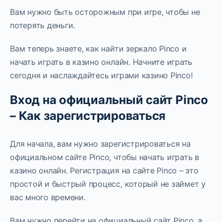
Вам нужно быть осторожным при игре, чтобы не
потерять деньги.
Вам теперь знаете, как найти зеркало Pinco и
начать играть в казино онлайн. Начните играть
сегодня и наслаждайтесь играми казино Pinco!
Вход на официальный сайт Pinco
– Как зарегистрироваться
Для начала, вам нужно зарегистрироваться на
официальном сайте Pinco, чтобы начать играть в
казино онлайн. Регистрация на сайте Pinco – это
простой и быстрый процесс, который не займет у
вас много времени.
Вам нужно перейти на официальный сайт Pinco, а