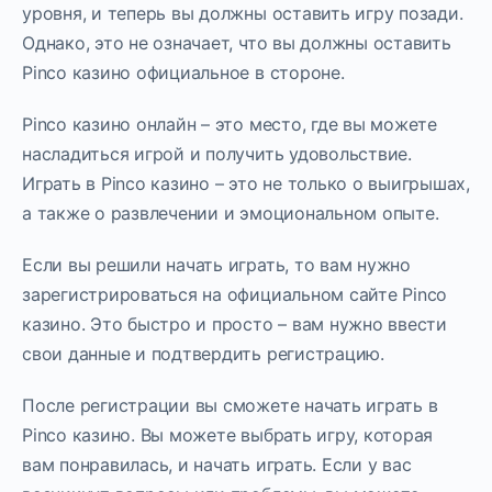
уровня, и теперь вы должны оставить игру позади.
Однако, это не означает, что вы должны оставить
Pinco казино официальное в стороне.
Pinco казино онлайн – это место, где вы можете
насладиться игрой и получить удовольствие.
Играть в Pinco казино – это не только о выигрышах,
а также о развлечении и эмоциональном опыте.
Если вы решили начать играть, то вам нужно
зарегистрироваться на официальном сайте Pinco
казино. Это быстро и просто – вам нужно ввести
свои данные и подтвердить регистрацию.
После регистрации вы сможете начать играть в
Pinco казино. Вы можете выбрать игру, которая
вам понравилась, и начать играть. Если у вас