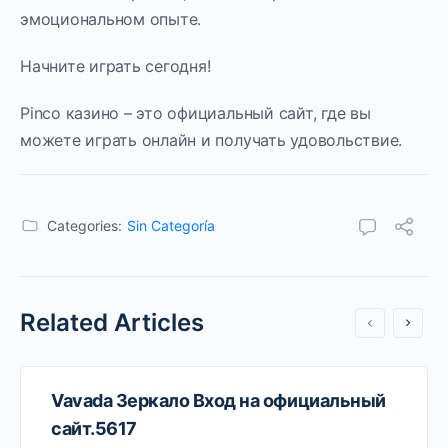
эмоциональном опыте.
Начните играть сегодня!
Pinco казино – это официальный сайт, где вы
можете играть онлайн и получать удовольствие.
Categories:
Sin Categoría
Related Articles
Vavada Зеркало Вход на официальный
сайт.5617