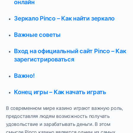
онлайн
Зеркало Pinco – Как найти зеркало
Важные советы
Вход на официальный сайт Pinco – Как
зарегистрироваться
Важно!
Конец игры – Как начать играть
В современном мире казино играют важную роль,
предоставляя людям возможность получать
удовольствие и зарабатывать деньги. В этом
смысле Pinco казино является одним из самых