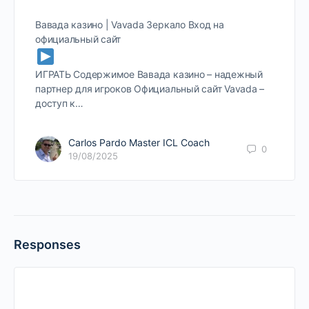
Вавада казино | Vavada Зеркало Вход на
официальный сайт
ИГРАТЬ Содержимое Вавада казино – надежный
партнер для игроков Официальный сайт Vavada –
доступ к…
Carlos Pardo Master ICL Coach
0
19/08/2025
Responses