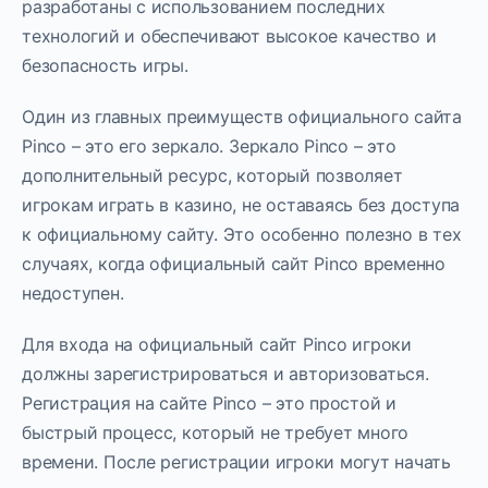
разработаны с использованием последних
технологий и обеспечивают высокое качество и
безопасность игры.
Один из главных преимуществ официального сайта
Pinco – это его зеркало. Зеркало Pinco – это
дополнительный ресурс, который позволяет
игрокам играть в казино, не оставаясь без доступа
к официальному сайту. Это особенно полезно в тех
случаях, когда официальный сайт Pinco временно
недоступен.
Для входа на официальный сайт Pinco игроки
должны зарегистрироваться и авторизоваться.
Регистрация на сайте Pinco – это простой и
быстрый процесс, который не требует много
времени. После регистрации игроки могут начать