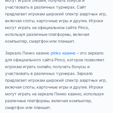
могут играть онлайн, получать бонусы и
участвовать в различных турнирах. Сайт
предлагает игрокам широкий спектр азартных игр,
включая слоты, карточные игры и другие. Игроки
могут играть на официальном сайте Pinco,
используя различные платформы, включая
компьютер, смартфон или планшет.
Зеркало Пинко казино
pinko казино
– это зеркало
для официального сайта Pinco, которое позволяет
игрокам играть онлайн, получать бонусы и
участвовать в различных турнирах. Зеркало
предлагает игрокам широкий спектр азартных игр,
включая слоты, карточные игры и другие. Игроки
могут играть на зеркале Пинко казино, используя
различные платформы, включая компьютер,
смартфон или планшет.