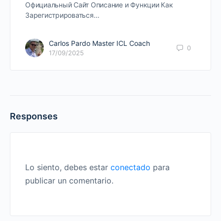
Официальный Сайт Описание и Функции Как
Зарегистрироваться…
Carlos Pardo Master ICL Coach
0
17/09/2025
Responses
Lo siento, debes estar
conectado
para
publicar un comentario.