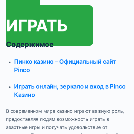
ИГРАТЬ
Содержимое
Пинко казино – Официальный сайт
Pinco
Играть онлайн, зеркало и вход в Pinco
Казино
В современном мире казино играют важную роль,
предоставляя людям возможность играть в
азартные игры и получать удовольствие от