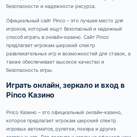
безопасности и надежности ресурса.
Официальный сайт Pinco – это лучшее место для
игроков, которые ищут безопасный и надежный
способ играть в онлайн-казино. Сайт Pinco
предлагает игрокам широкий спектр
развлекательных игр и возможностей для ставок, а
также обеспечивает высокое качество и
безопасность игры.
Играть онлайн, зеркало и вход в
Pinco Казино
Pinco Казино – это официальный онлайн-казино,
которое предлагает игрокам широкий спектр
игровых автоматов, рулетки, покера и других