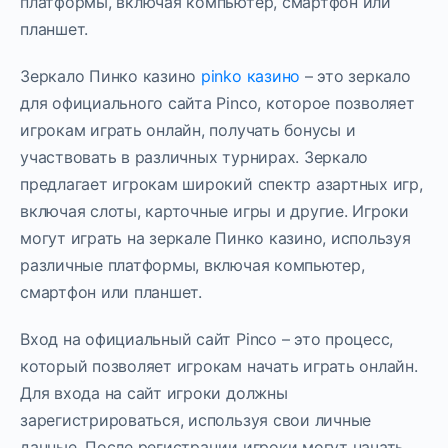
платформы, включая компьютер, смартфон или
планшет.
Зеркало Пинко казино
pinko казино
– это зеркало
для официального сайта Pinco, которое позволяет
игрокам играть онлайн, получать бонусы и
участвовать в различных турнирах. Зеркало
предлагает игрокам широкий спектр азартных игр,
включая слоты, карточные игры и другие. Игроки
могут играть на зеркале Пинко казино, используя
различные платформы, включая компьютер,
смартфон или планшет.
Вход на официальный сайт Pinco – это процесс,
который позволяет игрокам начать играть онлайн.
Для входа на сайт игроки должны
зарегистрироваться, используя свои личные
данные. После регистрации игроки могут начать