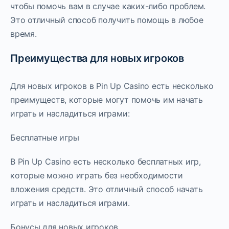
чтобы помочь вам в случае каких-либо проблем.
Это отличный способ получить помощь в любое
время.
Преимущества для новых игроков
Для новых игроков в Pin Up Casino есть несколько
преимуществ, которые могут помочь им начать
играть и насладиться играми:
Бесплатные игры
В Pin Up Casino есть несколько бесплатных игр,
которые можно играть без необходимости
вложения средств. Это отличный способ начать
играть и насладиться играми.
Бонусы для новых игроков