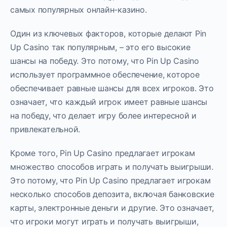
самых популярных онлайн-казино.
Один из ключевых факторов, которые делают Pin
Up Casino так популярным, – это его высокие
шансы на победу. Это потому, что Pin Up Casino
использует программное обеспечение, которое
обеспечивает равные шансы для всех игроков. Это
означает, что каждый игрок имеет равные шансы
на победу, что делает игру более интересной и
привлекательной.
Кроме того, Pin Up Casino предлагает игрокам
множество способов играть и получать выигрыши.
Это потому, что Pin Up Casino предлагает игрокам
несколько способов депозита, включая банковские
карты, электронные деньги и другие. Это означает,
что игроки могут играть и получать выигрыши,