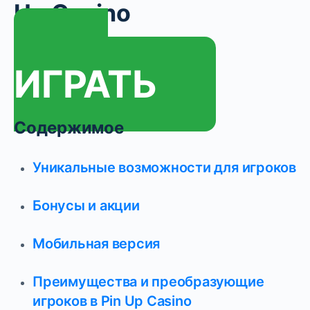
Up Casino
▶️
ИГРАТЬ
Содержимое
Уникальные возможности для игроков
Бонусы и акции
Мобильная версия
Преимущества и преобразующие
игроков в Pin Up Casino