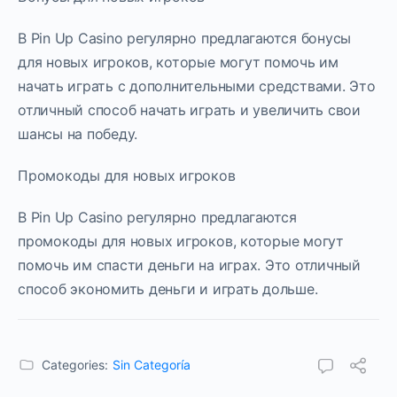
В Pin Up Casino регулярно предлагаются бонусы
для новых игроков, которые могут помочь им
начать играть с дополнительными средствами. Это
отличный способ начать играть и увеличить свои
шансы на победу.
Промокоды для новых игроков
В Pin Up Casino регулярно предлагаются
промокоды для новых игроков, которые могут
помочь им спасти деньги на играх. Это отличный
способ экономить деньги и играть дольше.
Categories:
Sin Categoría