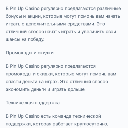
В Pin Up Casino регулярно предлагаются различные
бонусы и акции, которые могут помочь вам начать
играть с дополнительными средствами. Это
отличный способ начать играть и увеличить свои
шансы на победу.
Промокоды и скидки
В Pin Up Casino регулярно предлагаются
промокоды и скидки, которые могут помочь вам
спасти деньги на играх. Это отличный способ
экономить деньги и играть дольше.
Техническая поддержка
В Pin Up Casino есть команда технической
поддержки, которая работает круглосуточно,