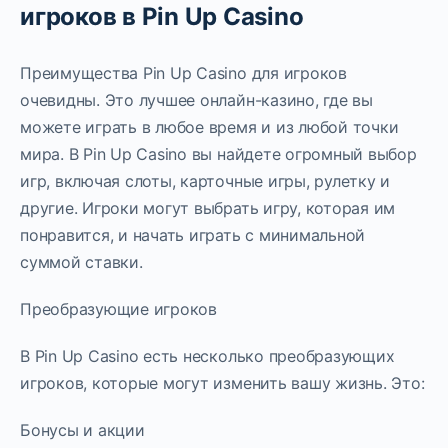
игроков в Pin Up Casino
Преимущества Pin Up Casino для игроков
очевидны. Это лучшее онлайн-казино, где вы
можете играть в любое время и из любой точки
мира. В Pin Up Casino вы найдете огромный выбор
игр, включая слоты, карточные игры, рулетку и
другие. Игроки могут выбрать игру, которая им
понравится, и начать играть с минимальной
суммой ставки.
Преобразующие игроков
В Pin Up Casino есть несколько преобразующих
игроков, которые могут изменить вашу жизнь. Это:
Бонусы и акции