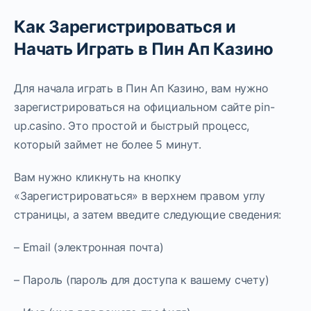
Как Зарегистрироваться и
Начать Играть в Пин Ап Казино
Для начала играть в Пин Ап Казино, вам нужно
зарегистрироваться на официальном сайте pin-
up.casino. Это простой и быстрый процесс,
который займет не более 5 минут.
Вам нужно кликнуть на кнопку
«Зарегистрироваться» в верхнем правом углу
страницы, а затем введите следующие сведения:
– Email (электронная почта)
– Пароль (пароль для доступа к вашему счету)