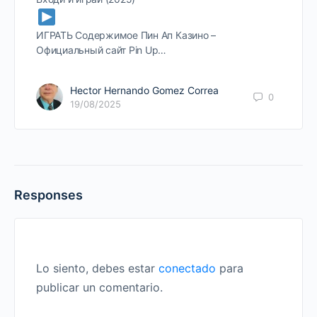
ИГРАТЬ Содержимое Пин Ап Казино –
Официальный сайт Pin Up…
Hector Hernando Gomez Correa
0
19/08/2025
Responses
Lo siento, debes estar
conectado
para
publicar un comentario.