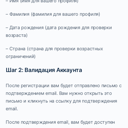
– Имя (имя для вашего профиля)
– Фамилия (фамилия для вашего профиля)
– Дата рождения (дата рождения для проверки
возраста)
– Страна (страна для проверки возрастных
ограничений)
Шаг 2: Валидация Аккаунта
После регистрации вам будет отправлено письмо с
подтверждением email. Вам нужно открыть это
письмо и кликнуть на ссылку для подтверждения
email.
После подтверждения email, вам будет доступен