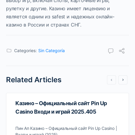
выбор игр, включая слоты, карточные игры,
рулетку и другие. Казино имеет лицензию и
является одним из safest и надежных онлайн-
казино в России и странах СНГ.
Categories:
Sin Categoría
Related Articles
Казино – Официальный сайт Pin Up
Casino Входи и играй 2025.405
Пин Ап Казино – Официальный сайт Pin Up Casino |
Входи и играй (2025)