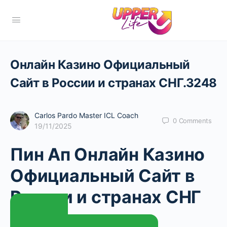
Онлайн Казино Официальный
Сайт в России и странах СНГ.3248
Carlos Pardo Master ICL Coach
0
Comments
19/11/2025
Пин Ап Онлайн Казино
Официальный Сайт в
России и странах СНГ