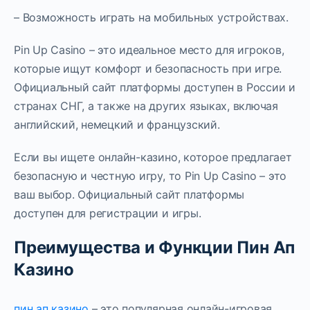
– Возможность играть на мобильных устройствах.
Pin Up Casino – это идеальное место для игроков,
которые ищут комфорт и безопасность при игре.
Официальный сайт платформы доступен в России и
странах СНГ, а также на других языках, включая
английский, немецкий и французский.
Если вы ищете онлайн-казино, которое предлагает
безопасную и честную игру, то Pin Up Casino – это
ваш выбор. Официальный сайт платформы
доступен для регистрации и игры.
Преимущества и Функции Пин Ап
Казино
пин ап казино
– это популярная онлайн-игровая