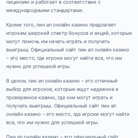
лицензию и работает в соответствии с
международными стандартами.
Кроме того, пин ап онлайн казино предлагает
игрокам широкий спектр бонусов и акций, которые
могут помочь им начать играть и получать
выигрыш. Официальный сайт пин ап онлайн казино
– это место, где игроки могут найти все, что им
нужно для успешной игры.
В целом, пин ап онлайн казино – это отличный
выбор для игроков, которые ищут надежное и
проверенное казино, где они могут играть и
получать выигрыш. Официальный сайт пин ап
онлайн казино – это место, где игроки могут найти
все, что им нужно для успешной игры.
Пин ап онлайн казино – это официальный сайт,