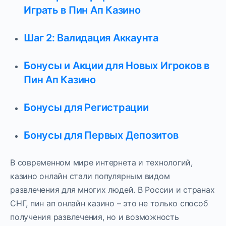
Играть в Пин Ап Казино
Шаг 2: Валидация Аккаунта
Бонусы и Акции для Новых Игроков в
Пин Ап Казино
Бонусы для Регистрации
Бонусы для Первых Депозитов
В современном мире интернета и технологий,
казино онлайн стали популярным видом
развлечения для многих людей. В России и странах
СНГ, пин ап онлайн казино – это не только способ
получения развлечения, но и возможность