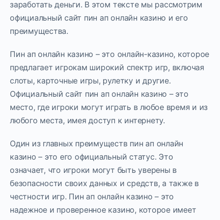
заработать деньги. В этом тексте мы рассмотрим
официальный сайт пин ап онлайн казино и его
преимущества.
Пин ап онлайн казино – это онлайн-казино, которое
предлагает игрокам широкий спектр игр, включая
слоты, карточные игры, рулетку и другие.
Официальный сайт пин ап онлайн казино – это
место, где игроки могут играть в любое время и из
любого места, имея доступ к интернету.
Один из главных преимуществ пин ап онлайн
казино – это его официальный статус. Это
означает, что игроки могут быть уверены в
безопасности своих данных и средств, а также в
честности игр. Пин ап онлайн казино – это
надежное и проверенное казино, которое имеет