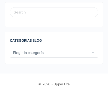
SEARCH
FOR:
CATEGORIAS BLOG
CATEGORIAS
BLOG
© 2026 - Upper Life