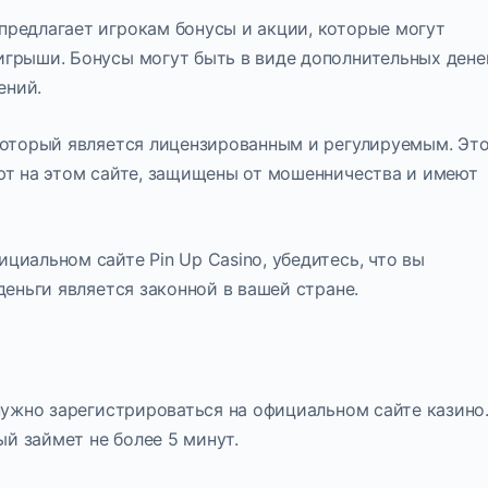
предлагает игрокам бонусы и акции, которые могут
игрыши. Бонусы могут быть в виде дополнительных денег
ений.
 который является лицензированным и регулируемым. Эт
ают на этом сайте, защищены от мошенничества и имеют
циальном сайте Pin Up Casino, убедитесь, что вы
 деньги является законной в вашей стране.
 нужно зарегистрироваться на официальном сайте казино
й займет не более 5 минут.