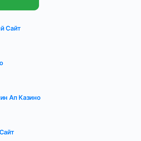
й Сайт
о
Пин Ап Казино
 Сайт