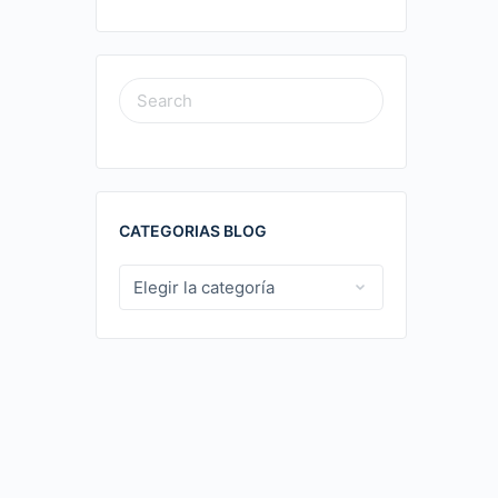
SEARCH
FOR:
CATEGORIAS BLOG
CATEGORIAS
BLOG