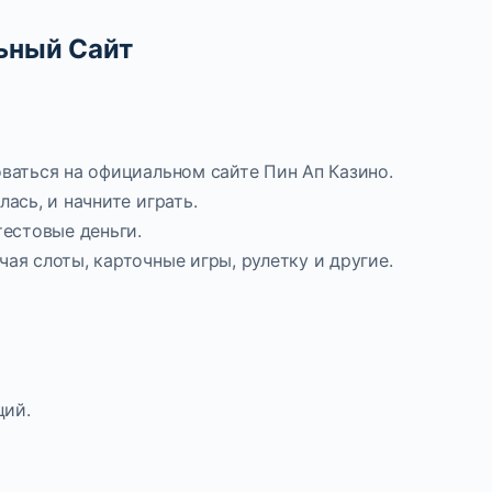
ьный Сайт
оваться на официальном сайте Пин Ап Казино.
ась, и начните играть.
тестовые деньги.
ая слоты, карточные игры, рулетку и другие.
ций.