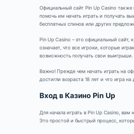
Официальный сайт Pin Up Casino также 
помочь им начать играть и получать вы
бесплатных спинов или других предлож
Pin Up Casino – это официальный сайт,
означает, что все игроки, которые игр
возможность получать свои выигрыши.
Важно! Прежде чем начать играть на офи
достигли возраста 18 лет и что игра на
Вход в Казино Pin Up
Для начала играть в Pin Up Casino, вам
Это простой и быстрый процесс, которы