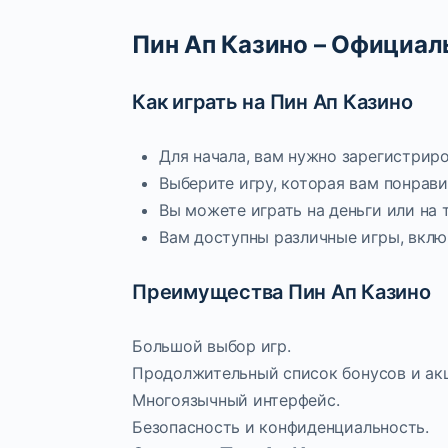
Пин Ап Казино – Официал
Как играть на Пин Ап Казино
Для начала, вам нужно зарегистрир
Выберите игру, которая вам понравил
Вы можете играть на деньги или на 
Вам доступны различные игры, включ
Преимущества Пин Ап Казино
Большой выбор игр.
Продолжительный список бонусов и ак
Многоязычный интерфейс.
Безопасность и конфиденциальность.