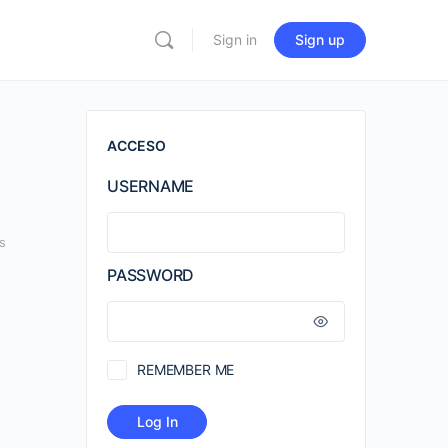
Sign in
Sign up
ACCESO
USERNAME
s
PASSWORD
REMEMBER ME