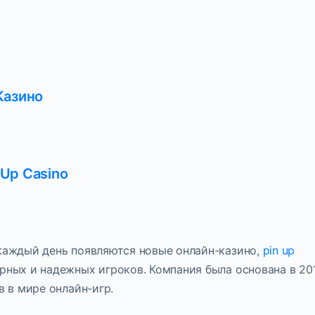
Казино
 Up Casino
 каждый день появляются новые онлайн-казино,
pin up
рных и надежных игроков. Компания была основана в 20
в в мире онлайн-игр.