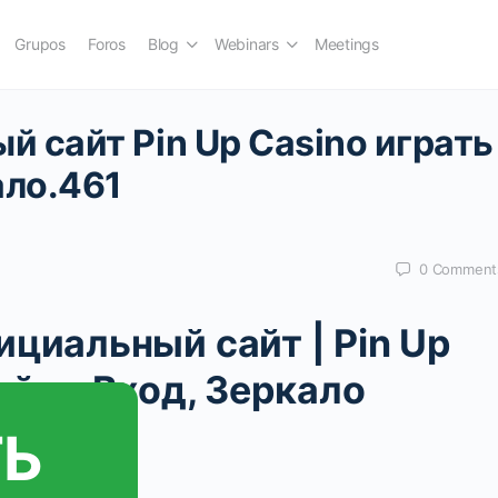
Grupos
Foros
Blog
Webinars
Meetings
 сайт Pin Up Casino играть
ало.461
0
Comment
циальный сайт | Pin Up
айн – Вход, Зеркало
ТЬ