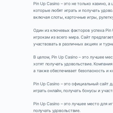
Pin Up Casino – это не только казино, а
которые любят играть и получать удово
включая слоты, карточные игры, рулетк
Один из ключевых факторов успеха Pin 
игрокам из всего мира. Сайт предлагае
участвовать в различных акциях и турн
В целом, Pin Up Casino – это лучшее м
хотят получать удовольствие. Компания
а также обеспечивает безопасность и 
Pin Up Casino – это официальный сайт 
играть онлайн, получать бонусы и участ
Pin Up Casino – это лучшее место для 
получать удовольствие.