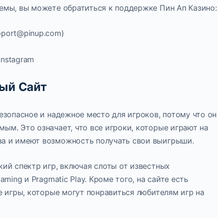
лемы, вы можете обратиться к поддержке Пин Ап Казино:
upport@pinup.com)
Instagram
ный Сайт
безопасное и надежное место для игроков, потому что он
ым. Это означает, что все игроки, которые играют на
ва и имеют возможность получать свои выигрыши.
кий спектр игр, включая слоты от известных
aming и Pragmatic Play. Кроме того, на сайте есть
ие игры, которые могут понравиться любителям игр на