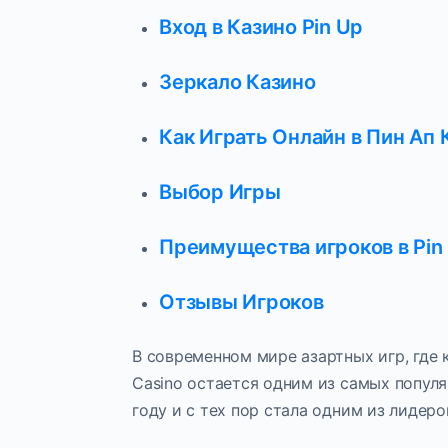
Вход в Казино Pin Up
Зеркало Казино
Как Играть Онлайн в Пин Ап 
Выбор Игры
Преимущества игроков в Pin
Отзывы Игроков
В современном мире азартных игр, где
Casino остается одним из самых популя
году и с тех пор стала одним из лидеро