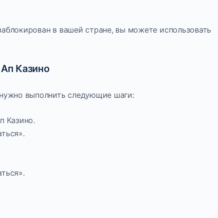
заблокирован в вашей стране, вы можете использовать
 Ап Казино
 нужно выполнить следующие шаги:
п Казино.
ться».
ться».