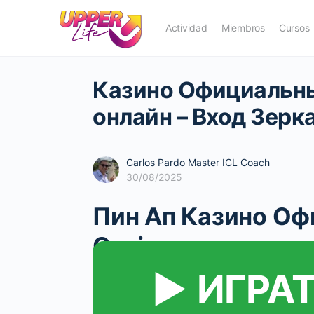
Actividad
Miembros
Cursos
Казино Официальный
онлайн – Вход Зерк
Carlos Pardo Master ICL Coach
30/08/2025
Пин Ап Казино Офи
Casino играть онл
▶️ ИГРА