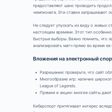
предоставляют шанс проводить продолж
чемпионата. Эти ставки запрашивают о
Не следует упускать из виду о живых с
настоящем времени. Этот тип особенно
быстрые выборы. Важно помнить, что л
анализировать матч прямо во время ее 
Вложения на электронный спор
Разрешение: проверьте, что сайт о
Многообразие игр: наличие широкого
League of Legends.
Премии и акции: многие сайты дают
Киберспорт притягивает интерес вслед