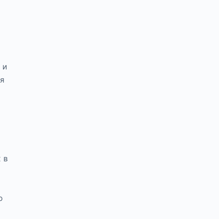
 и
я
 в
о