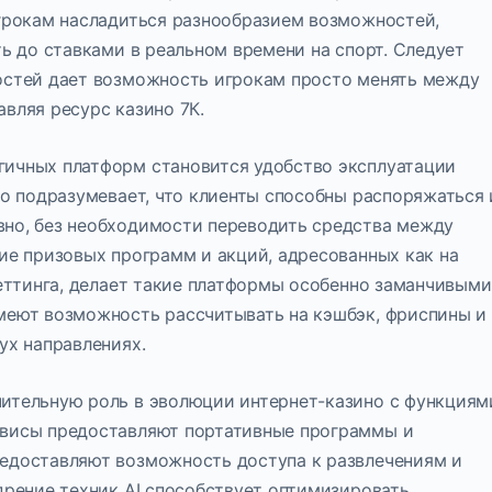
игрокам насладиться разнообразием возможностей,
ть до ставками в реальном времени на спорт. Следует
остей дает возможность игрокам просто менять между
вляя ресурс казино 7К.
гичных платформ становится удобство эксплуатации
то подразумевает, что клиенты способны распоряжаться 
вно, без необходимости переводить средства между
ие призовых программ и акций, адресованных как на
беттинга, делает такие платформы особенно заманчивыми
меют возможность рассчитывать на кэшбэк, фриспины и
ух направлениях.
ительную роль в эволюции интернет-казино с функциям
рвисы предоставляют портативные программы и
едоставляют возможность доступа к развлечениям и
дрение техник AI способствует оптимизировать