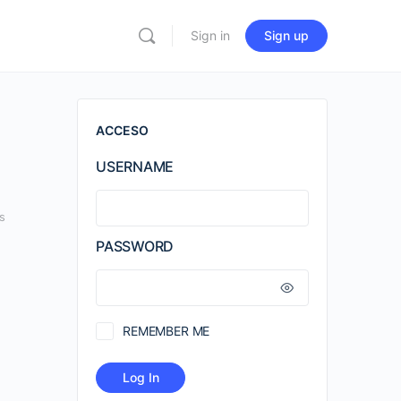
Sign in
Sign up
ACCESO
USERNAME
s
PASSWORD
REMEMBER ME