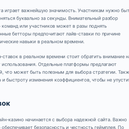
ета играет важнейшую значимость. Участникам нужно бы
няться буквально за секунды. Внимательный разбор
 команд или участников может в разы поднять
нные бетторы предпочитают лайв-ставки по причине
ические навыки в реальном времени.
-ставок в реальном времени стоит обратить внимание н
т использования. Отдельные платформы предлагают
й, что может быть полезным для выбора стратегии. Так
а и быстроту изменения коэффициентов, чтобы не упусти
вок
айн-казино начинается с выбора надежной сайта. Важно
о обеспечивает безопасность и честность геймплея. По