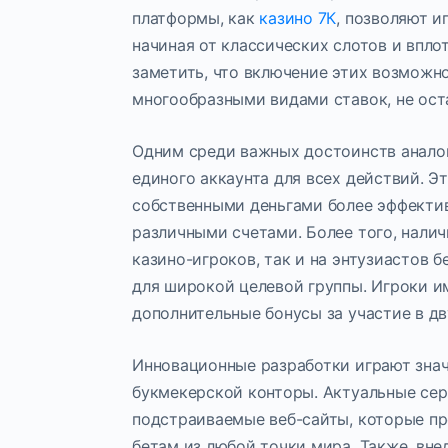
платформы, как
казино 7К
, позволяют 
начиная от классических слотов и впло
заметить, что включение этих возможн
многообразными видами ставок, не оста
Одним среди важных достоинств анало
единого аккаунта для всех действий. Э
собственными деньгами более эффекти
различными счетами. Более того, налич
казино-игроков, так и на энтузиастов 
для широкой целевой группы. Игроки и
дополнительные бонусы за участие в дв
Инновационные разработки играют знач
букмекерской конторы. Актуальные се
подстраиваемые веб-сайты, которые пр
бетам из любой точки мира. Также, вне