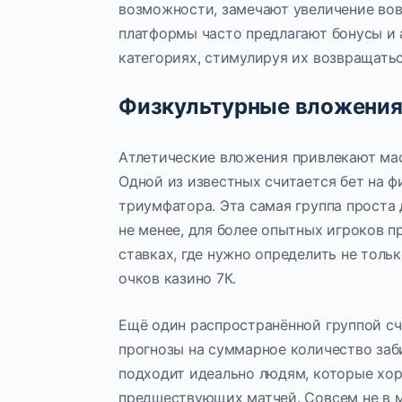
возможности, замечают увеличение вовл
платформы часто предлагают бонусы и 
категориях, стимулируя их возвращатьс
Физкультурные вложения:
Атлетические вложения привлекают ма
Одной из известных считается бет на ф
триумфатора. Эта самая группа проста
не менее, для более опытных игроков п
ставках, где нужно определить не тольк
очков казино 7К.
Ещё один распространённой группой сч
прогнозы на суммарное количество заби
подходит идеально людям, которые хор
предшествующих матчей. Совсем не в м