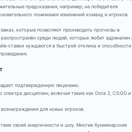
ительные предсказания, например, на победителя
сновательного понимания изменений команд и игроков.
тавках, которые позволяют производить прогнозы в
 распространён среди людей, которые любит адреналин 
айв-ставки нуждаются в быстрой отклика и способности
проведения.
т
бладает подтвержденную лицензию.
 спектра дисциплин, включая такие как Dota 2, CS:GO и
 вознаграждения для новых игроков.
ствие своей энергичности и шоу. Многие букмекерские