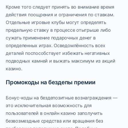
Кроме того следует принять во внимание время
действия поощрения и ограничения по ставкам.
Отдельные игровые клубы могут определять
предельную ставку в процессе отыгрыше либо
сужать применение подарочных денег в
определенных играх. Осведомлённость всех
деталей поспособствует избежать негативных
подводных камней и выжать максимум из акций
казино.
Промокоды на бездепы премии
Бонус-коды на бездепозитные вознаграждения —
это исключительная возможность для
пользователей в онлайн казино заполучить
безвозмездные средства или вращения без