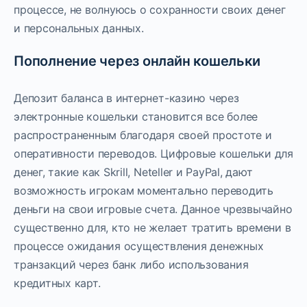
процессе, не волнуюсь о сохранности своих денег
и персональных данных.
Пополнение через онлайн кошельки
Депозит баланса в интернет-казино через
электронные кошельки становится все более
распространенным благодаря своей простоте и
оперативности переводов. Цифровые кошельки для
денег, такие как Skrill, Neteller и PayPal, дают
возможность игрокам моментально переводить
деньги на свои игровые счета. Данное чрезвычайно
существенно для, кто не желает тратить времени в
процессе ожидания осуществления денежных
транзакций через банк либо использования
кредитных карт.