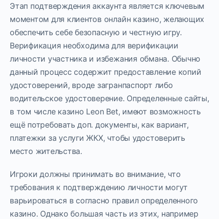
Этап подтверждения аккаунта является ключевым
моментом для клиентов онлайн казино, желающих
обеспечить себе безопасную и честную игру.
Верификация необходима для верификации
личности участника и избежания обмана. Обычно
данный процесс содержит предоставление копий
удостоверений, вроде загранпаспорт либо
водительское удостоверение. Определенные сайты,
в том числе казино Leon Bet, имеют возможность
ещё потребовать доп. документы, как вариант,
платежки за услуги ЖКХ, чтобы удостоверить
место жительства.
Игроки должны принимать во внимание, что
требования к подтверждению личности могут
варьироваться в согласно правил определенного
казино. Однако большая часть из этих, например