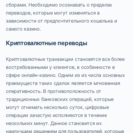
сборами. Необходимо осознавать о пределах
переводов, которые могут изменяться в
зависимости от предпочтительного кошелька и
самого казино.
Криптовалютные переводы
Криптовалютные транзакции становятся все более
востребованными у клиентов, в особенности в
сфере онлайн-казино. Одним из из числа основных
преимуществ таких сделок является мгновенная
оперативность. В противоположность от
традиционных банковских операций, которые
могут отнимать несколько суток, цифровые
операции зачастую исполняются в течение
нескольких минут. Данное становится их
наилучшим решением для пользователей, которые