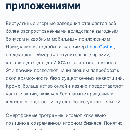
приложениями
Виртуальные игорные заведения становятся всё
более распространёнными вследствие выгодным
бонусам и удобным мобильным приложениям.
Наилучшие из подобных, например
Leon Casino
,
предлагают геймерам вступительные премии,
которые доходят до 200% от стартового взноса.
Эти премии позволяют начинающим попробовать
свои возможности безо существенных инвестиций.
Кроме, большинство онлайн-казино предоставляют
частые акции, включая бесплатные вращения и
кешбэк, что делает игру еще более увлекательной.
Смартфонные программы играют ключевую
позицию в современном игорном бизнесе. Понятно