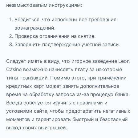
незамысловатым инструкциям:
Убедиться, что исполнены все требования
вознаграждений.
Проверка ограничения на снятие.
Завершить подтверждение учетной записи.
Следует иметь в виду, что игорное заведение Leon
Casino возможно начислять плату за некоторые
типы транзакций. Помимо этого, при применении
кредитных карт может занять дополнительное
время на обработку запроса из-за процедур банка.
Всегда советуется изучить с правилами и
условиями сайта, чтобы предотвратить негативных
моментов и гарантировать быстрый и безопасный
вывод своих выигрышей.