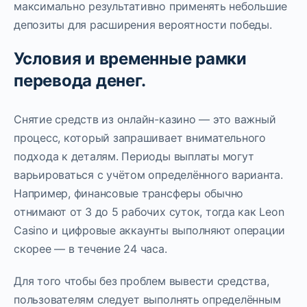
максимально результативно применять небольшие
депозиты для расширения вероятности победы.
Условия и временные рамки
перевода денег.
Снятие средств из онлайн-казино — это важный
процесс, который запрашивает внимательного
подхода к деталям. Периоды выплаты могут
варьироваться с учётом определённого варианта.
Например, финансовые трансферы обычно
отнимают от 3 до 5 рабочих суток, тогда как Leon
Casino и цифровые аккаунты выполняют операции
скорее — в течение 24 часа.
Для того чтобы без проблем вывести средства,
пользователям следует выполнять определённым