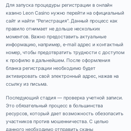
Для запуска процедуры регистрации в онлайн
казино Leon Casino нужно перейти на официальный
сайт и найти "Регистрация". Данный процесс как
правило отнимает не дольше нескольких
моментов. Важно предоставить актуальные
информацию, например, e-mail адрес и контактный
номер, чтобы предотвратить трудности с доступом
к профилю в дальнейшем. После оформления
бланка регистрации необходимо будет
активировать свой электронный адрес, нажав на
ссылку из письма.
Последующий стадия — проверка учетной записи.
Это обязательный процесс в большинства
ресурсов, который дает возможность обезопасить
участников против мошенничества. С целью
данного необходимо отправить сканы