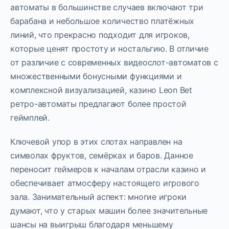
автоматы в большинстве случаев включают три
барабана и небольшое количество платёжных
линий, что прекрасно подходит для игроков,
которые ценят простоту и ностальгию. В отличие
от различие с современных видеослот-автоматов с
множественными бонусными функциями и
комплексной визуализацией, казино Leon Bet
ретро-автоматы предлагают более простой
геймплей.
Ключевой упор в этих слотах направлен на
символах фруктов, семёрках и баров. Данное
переносит геймеров к началам отрасли казино и
обеспечивает атмосферу настоящего игрового
зала. Занимательный аспект: многие игроки
думают, что у старых машин более значительные
шансы на выигрыш благодаря меньшему