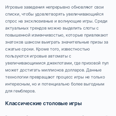
Игровые заведения непрерывно обновляют свои
списки, чтобы удовлетворять увеличивающийся
спрос на эксклюзивные и волнующие игры. Среди
актуальных трендов можно выделить слоты с
повышенной изменчивостью, которые привлекают
знатоков шансом выиграть значительные призы за
сжатые сроки. Кроме того, известностью
пользуются игровые автоматы с
увеличивающимися джекпотами, где призовой пул
может достигать миллионов долларов. Данные
технологии превращают процесс игры не только
интересным, но и потенциально более выгодным
для гемблеров.
Классические столовые игры