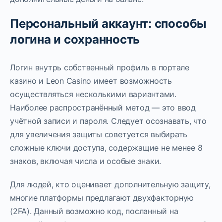
Персональный аккаунт: способы
логина и сохранность
Логин внутрь собственный профиль в портале
казино и Leon Casino имеет возможность
осуществляться несколькими вариантами.
Наиболее распространённый метод — это ввод
учётной записи и пароля. Следует осознавать, что
для увеличения защиты советуется выбирать
сложные ключи доступа, содержащие не менее 8
знаков, включая числа и особые знаки.
Для людей, кто оценивает дополнительную защиту,
многие платформы предлагают двухфакторную
(2FA). Данный возможно код, посланный на