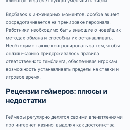
клиентов, и за счет вулкан уменьшить риски.
Вдобавок к инженерных моментов, особое акцент
сосредотачивается на тренировке персонала.
Работники необходимо быть знающие о новейших
методах обмана и способны их останавливать.
Необходимо также контролировать за тем, чтобы
онлайн-казино придерживалось правила
ответственного гемблинга, обеспечивая игрокам
возможность устанавливать пределы на ставки и
игровое время.
Рецензии геймеров: плюсы и
недостатки
Геймеры регулярно делятся своими впечатлениями
про интернет-казино, выделяя как достоинства,