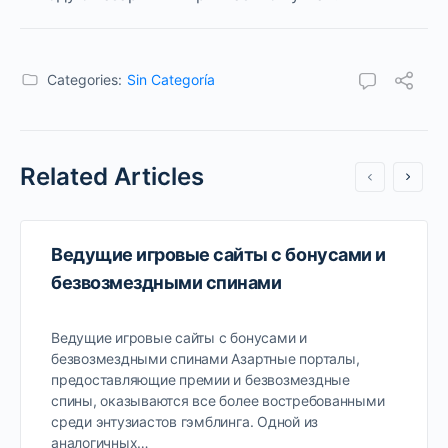
Categories:
Sin Categoría
Related Articles
Ведущие игровые сайты с бонусами и
безвозмездными спинами
Ведущие игровые сайты с бонусами и
безвозмездными спинами Азартные порталы,
предоставляющие премии и безвозмездные
спины, оказываются все более востребованными
среди энтузиастов гэмблинга. Одной из
аналогичных…