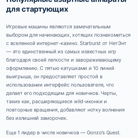
для стартующих
Игровые машины являются замечательным
выбором для начинающих, хотящих познакомиться
с вселенной интернет-казино. Starburst от НетЭнт
— это единственный из самых известных игр
благодаря своей легкости и завораживающему
оформлению. С пятью катушками и 10 линий
выигрыша, он предоставляет простой в
использовании интерфейс пользователя, что
делает его подходящим для новичков. Черты,
такие как, расширяющиеся wild-иконки и
повторные вращения, добавляют нотку волнения
без излишней заморочек.
Еще 1 лидер в числе новичков — Gonzo’s Quest.