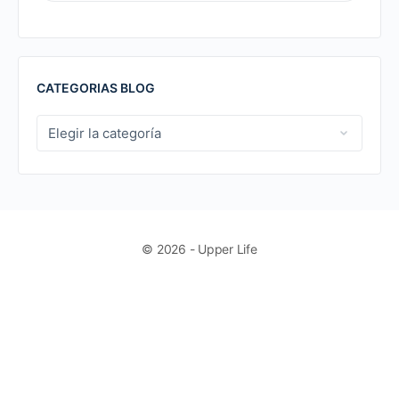
FOR:
CATEGORIAS BLOG
CATEGORIAS
BLOG
© 2026 - Upper Life