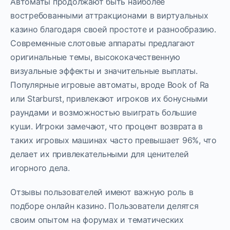
Автоматы продолжают быть наиболее
востребованными аттракционами в виртуальных
казино благодаря своей простоте и разнообразию.
Современные слотовые аппараты предлагают
оригинальные темы, высококачественную
визуальные эффекты и значительные выплаты.
Популярные игровые автоматы, вроде Book of Ra
или Starburst, привлекают игроков их бонусными
раундами и возможностью выиграть большие
куши. Игроки замечают, что процент возврата в
таких игровых машинах часто превышает 96%, что
делает их привлекательными для ценителей
игорного дела.
Отзывы пользователей имеют важную роль в
подборе онлайн казино. Пользователи делятся
своим опытом на форумах и тематических