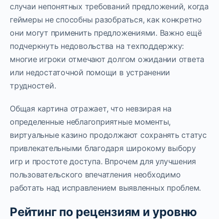
случаи непонятных требований предложений, когда
геймеры не способны разобраться, как конкретно
они могут применить предложениями. Важно ещё
подчеркнуть недовольства на техподдержку:
многие игроки отмечают долгом ожидании ответа
или недостаточной помощи в устранении
трудностей.
Общая картина отражает, что невзирая на
определенные неблагоприятные моменты,
виртуальные казино продолжают сохранять статус
привлекательными благодаря широкому выбору
игр и простоте доступа. Впрочем для улучшения
пользовательского впечатления необходимо
работать над исправлением выявленных проблем.
Рейтинг по рецензиям и уровню