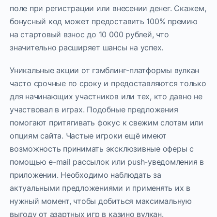
поле при регистрации или внесении денег. Скажем,
бонусный код может предоставить 100% премию
на стартовый взнос до 10 000 рублей, что
значительно расширяет шансы на успех.
Уникальные акции от гэмблинг-платформы вулкан
часто срочные по сроку и предоставляются только
для начинающих участников или тех, кто давно не
участвовал в играх. Подобные предложения
помогают притягивать фокус к свежим слотам или
опциям сайта. Частые игроки ещё имеют
возможность принимать эксклюзивные оферы с
помощью e-mail рассылок или push-уведомления в
приложении. Необходимо наблюдать за
актуальными предложениями и применять их в
нужный момент, чтобы добиться максимальную
выгоду от азартных игр в казино вулкан.