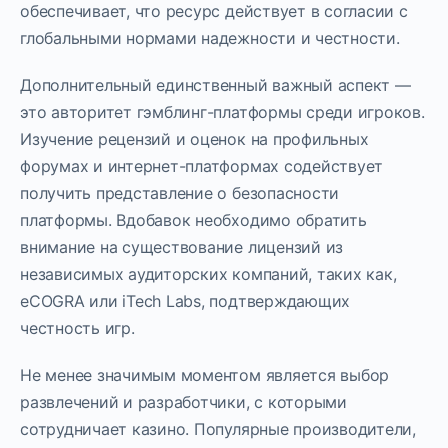
обеспечивает, что ресурс действует в согласии с
глобальными нормами надежности и честности.
Дополнительный единственный важный аспект —
это авторитет гэмблинг-платформы среди игроков.
Изучение рецензий и оценок на профильных
форумах и интернет-платформах содействует
получить представление о безопасности
платформы. Вдобавок необходимо обратить
внимание на существование лицензий из
независимых аудиторских компаний, таких как,
eCOGRA или iTech Labs, подтверждающих
честность игр.
Не менее значимым моментом является выбор
развлечений и разработчики, с которыми
сотрудничает казино. Популярные производители,