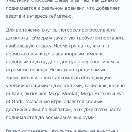
Участники способны следить за тем, как джекпот
поднимается в реальном времени, что добавляет
азарта и интереса геймплею.
Для включения внутрь лотерее прогрессивного
джекпота геймерам зачастую требуется поставить
наибольшую ставку. Несмотря на то, что это
возможно выглядеть авантюрным, именно
подобный подход даёт доступ к перспективам на
огромные победы. Несколько среди самых
знаменитых игровых автоматов обладающих
увеличивающимися джекпотами, такие как, казино
онлайн, включают Mega Moolah, Mega Fortune и Hall
of Gods. Указанные игры славятся своими
достижениями по выплатам, а их джекпоты часто
поднимаются до восьмизначных сумм.
Важно осознавать, что пусть шансы на выигрыш