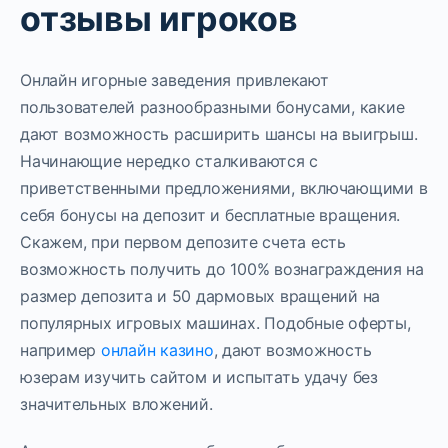
отзывы игроков
Онлайн игорные заведения привлекают
пользователей разнообразными бонусами, какие
дают возможность расширить шансы на выигрыш.
Начинающие нередко сталкиваются с
приветственными предложениями, включающими в
себя бонусы на депозит и бесплатные вращения.
Скажем, при первом депозите счета есть
возможность получить до 100% вознаграждения на
размер депозита и 50 дармовых вращений на
популярных игровых машинах. Подобные оферты,
например
онлайн казино
, дают возможность
юзерам изучить сайтом и испытать удачу без
значительных вложений.