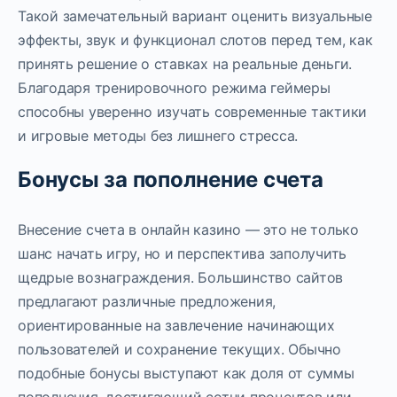
Такой замечательный вариант оценить визуальные
эффекты, звук и функционал слотов перед тем, как
принять решение о ставках на реальные деньги.
Благодаря тренировочного режима геймеры
способны уверенно изучать современные тактики
и игровые методы без лишнего стресса.
Бонусы за пополнение счета
Внесение счета в онлайн казино — это не только
шанс начать игру, но и перспектива заполучить
щедрые вознаграждения. Большинство сайтов
предлагают различные предложения,
ориентированные на завлечение начинающих
пользователей и сохранение текущих. Обычно
подобные бонусы выступают как доля от суммы