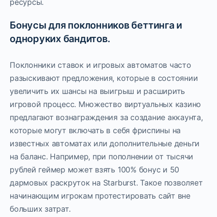
ресурсы.
Бонусы для поклонников беттинга и
одноруких бандитов.
Поклонники ставок и игровых автоматов часто
разыскивают предложения, которые в состоянии
увеличить их шансы на выигрыш и расширить
игровой процесс. Множество виртуальных казино
предлагают вознаграждения за создание аккаунта,
которые могут включать в себя фриспины на
известных автоматах или дополнительные деньги
на баланс. Например, при пополнении от тысячи
рублей геймер может взять 100% бонус и 50
дармовых раскруток на Starburst. Такое позволяет
начинающим игрокам протестировать сайт вне
больших затрат.