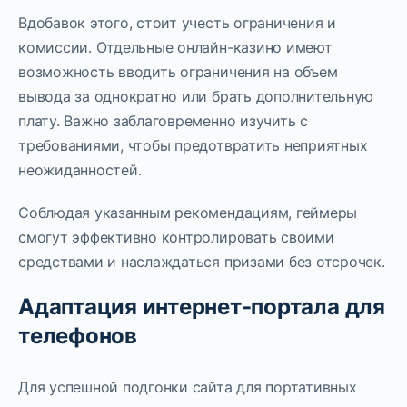
Вдобавок этого, стоит учесть ограничения и
комиссии. Отдельные онлайн-казино имеют
возможность вводить ограничения на объем
вывода за однократно или брать дополнительную
плату. Важно заблаговременно изучить с
требованиями, чтобы предотвратить неприятных
неожиданностей.
Соблюдая указанным рекомендациям, геймеры
смогут эффективно контролировать своими
средствами и наслаждаться призами без отсрочек.
Адаптация интернет-портала для
телефонов
Для успешной подгонки сайта для портативных