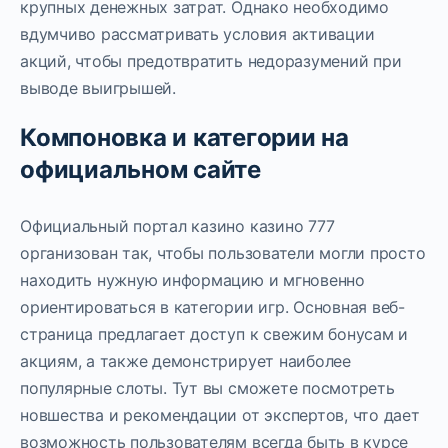
крупных денежных затрат. Однако необходимо
вдумчиво рассматривать условия активации
акций, чтобы предотвратить недоразумений при
выводе выигрышей.
Компоновка и категории на
официальном сайте
Официальный портал казино казино 777
организован так, чтобы пользователи могли просто
находить нужную информацию и мгновенно
ориентироваться в категории игр. Основная веб-
страница предлагает доступ к свежим бонусам и
акциям, а также демонстрирует наиболее
популярные слоты. Тут вы сможете посмотреть
новшества и рекомендации от экспертов, что дает
возможность пользователям всегда быть в курсе