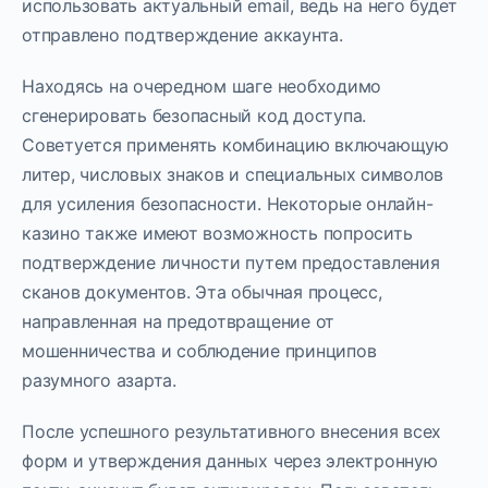
использовать актуальный email, ведь на него будет
отправлено подтверждение аккаунта.
Находясь на очередном шаге необходимо
сгенерировать безопасный код доступа.
Советуется применять комбинацию включающую
литер, числовых знаков и специальных символов
для усиления безопасности. Некоторые онлайн-
казино также имеют возможность попросить
подтверждение личности путем предоставления
сканов документов. Эта обычная процесс,
направленная на предотвращение от
мошенничества и соблюдение принципов
разумного азарта.
После успешного результативного внесения всех
форм и утверждения данных через электронную