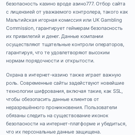
безопасность казино вроде азино777. Отбор сайта
с лицензией от уважаемого контролера, такого как
Мальтийская игорная комиссия или UK Gambling
Commission, гарантирует геймерам безопасность
их привилегий и денег. Данные компании
осуществляют тщательные контроли операторов,
гарантируя, что те удовлетворяют высоким
нормам порядочности и открытости.
Охрана в интернет-казино также играет важную
роль. Современные сайты задействуют новейшие
технологии шифрования, включая такие, как SSL,
чтобы обезопасить данные клиентов от
неразрешённого проникновения. Пользователи
обязаны следить на существование иконок
безопасности на интернет-платформе и убедиться,
что их персональные данные защищена.