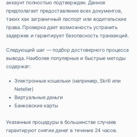
аккаунт полностью подтвержден. Данное
предполагает предоставление всех документов,
таких как заграничный паспорт или водительские
права. Проверка дает возможность устранить
задержек и гарантирует безопасность транзакций.
Следующий шаг — подбор достоверного процесса
вывода. Наиболее популярные и быстрые методы
содержат:
Электронные кошельки (например, Skrill или
Neteller)
Виртуальные деньги
Банковские карты
Указанные процедуры в большинстве случаев
гарантируют снятие денег в течение 24 часов.