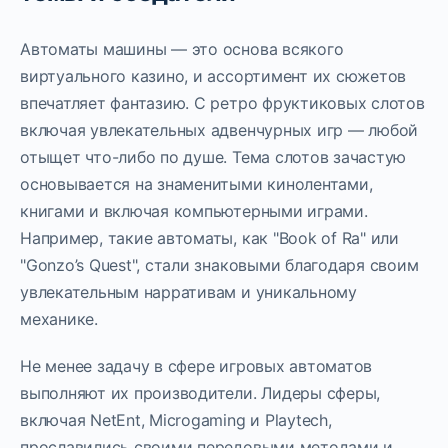
Автоматы машины — это основа всякого
виртуального казино, и ассортимент их сюжетов
впечатляет фантазию. С ретро фруктиковых слотов
включая увлекательных адвенчурных игр — любой
отыщет что-либо по душе. Тема слотов зачастую
основывается на знаменитыми кинолентами,
книгами и включая компьютерными играми.
Например, такие автоматы, как "Book of Ra" или
"Gonzo’s Quest", стали знаковыми благодаря своим
увлекательным нарративам и уникальному
механике.
Не менее задачу в сфере игровых автоматов
выполняют их производители. Лидеры сферы,
включая NetEnt, Microgaming и Playtech,
прославились своими передовыми методами и