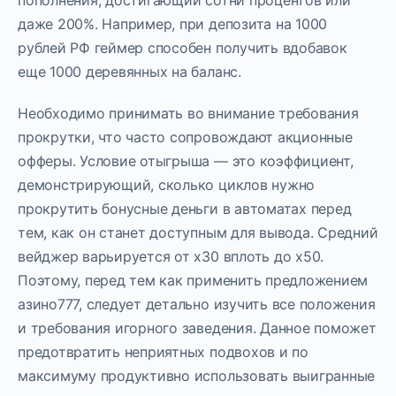
пополнения, достигающий сотни процентов или
даже 200%. Например, при депозита на 1000
рублей РФ геймер способен получить вдобавок
еще 1000 деревянных на баланс.
Необходимо принимать во внимание требования
прокрутки, что часто сопровождают акционные
офферы. Условие отыгрыша — это коэффициент,
демонстрирующий, сколько циклов нужно
прокрутить бонусные деньги в автоматах перед
тем, как он станет доступным для вывода. Средний
вейджер варьируется от x30 вплоть до x50.
Поэтому, перед тем как применить предложением
азино777, следует детально изучить все положения
и требования игорного заведения. Данное поможет
предотвратить неприятных подвохов и по
максимуму продуктивно использовать выигранные