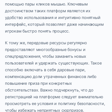
помощью пары кликов мышью. Ключевым
достоинством таких платформ является их
удобство использования и интуитивно понятный
интерфейс, который позволяет даже начинающим
игрокам быстро понять процесс.
К тому же, передовые ресурсы регулярно
предоставляют многообразные бонусы и
спецпредложения, чтобы заманить новых
пользователей и удержать существующих. Такое
способно включать в себя даровые пари,
компенсацию доли утраченных финансов либо
повышение приза при конкретных
обстоятельствах. Важно подчеркнуть, что до
регистрацией на платформе следует внимательно
просмотреть ее условия и политику безопасности,
чтобы избежать неприятных сюрпризов.