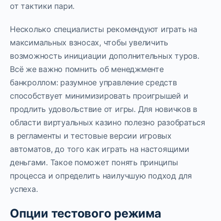
от тактики пари.
Несколько специалисты рекомендуют играть на
максимальных взносах, чтобы увеличить
возможность инициации дополнительных туров.
Всё же важно помнить об менеджменте
банкроллом: разумное управление средств
способствует минимизировать проигрышей и
продлить удовольствие от игры. Для новичков в
области виртуальных казино полезно разобраться
в регламенты и тестовые версии игровых
автоматов, до того как играть на настоящими
деньгами. Такое поможет понять принципы
процесса и определить наилучшую подход для
успеха.
Опции тестового режима