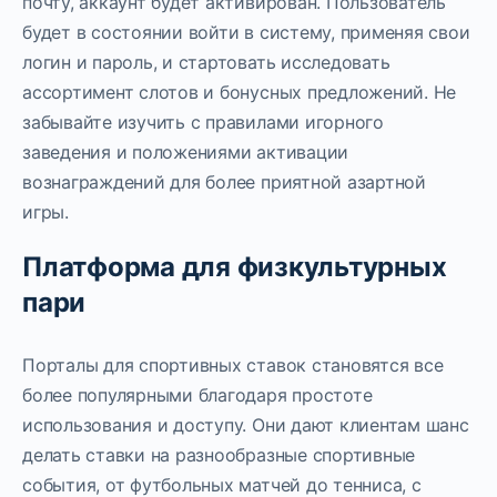
почту, аккаунт будет активирован. Пользователь
будет в состоянии войти в систему, применяя свои
логин и пароль, и стартовать исследовать
ассортимент слотов и бонусных предложений. Не
забывайте изучить с правилами игорного
заведения и положениями активации
вознаграждений для более приятной азартной
игры.
Платформа для физкультурных
пари
Порталы для спортивных ставок становятся все
более популярными благодаря простоте
использования и доступу. Они дают клиентам шанс
делать ставки на разнообразные спортивные
события, от футбольных матчей до тенниса, с