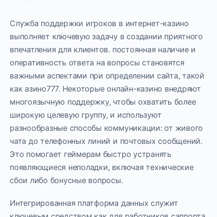
Служба поддержки игроков в интернет-казино
выполняет ключевую задачу в создании приятного
впечатления для клиентов. постоянная наличие и
оперативность ответа на вопросы становятся
важными аспектами при определении сайта, такой
как азино777. Некоторые онлайн-казино внедряют
многоязычную поддержку, чтобы охватить более
широкую целевую группу, и используют
разнообразные способы коммуникации: от живого
чата до телефонных линий и почтовых сообщений.
Это помогает геймерам быстро устранять
появляющиеся неполадки, включая технические
сбои либо бонусные вопросы.
Интегрированная платформа данных служит
ключевым средством как для работников саппорта,