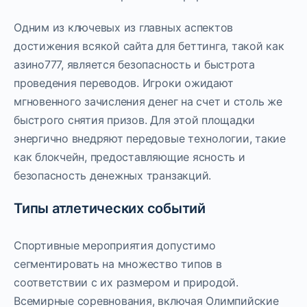
Одним из ключевых из главных аспектов
достижения всякой сайта для беттинга, такой как
азино777, является безопасность и быстрота
проведения переводов. Игроки ожидают
мгновенного зачисления денег на счет и столь же
быстрого снятия призов. Для этой площадки
энергично внедряют передовые технологии, такие
как блокчейн, предоставляющие ясность и
безопасность денежных транзакций.
Типы атлетических событий
Спортивные мероприятия допустимо
сегментировать на множество типов в
соответствии с их размером и природой.
Всемирные соревнования, включая Олимпийские