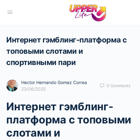
Интернет гэмблинг-платформа с
топовыми слотами и
спортивными пари
Hector Hernando Gomez Correa
0
Comments
23/06/2025
Интернет гэмблинг-
платформа с топовыми
слотами и