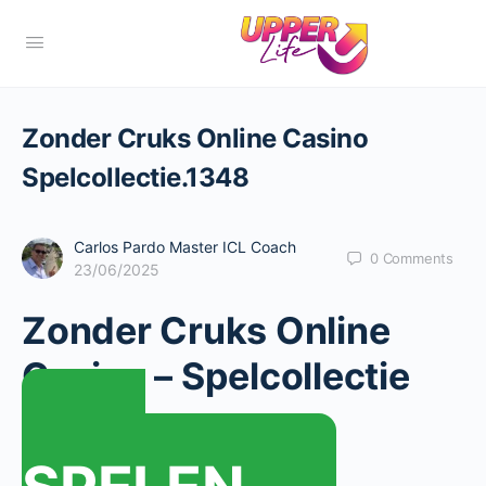
Zonder Cruks Online Casino
Spelcollectie.1348
Carlos Pardo Master ICL Coach
0
Comments
23/06/2025
Zonder Cruks Online
Casino – Spelcollectie