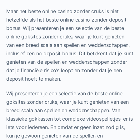
Maar het beste online casino zonder cruks is niet
hetzelfde als het beste online casino zonder deposit
bonus. Wij presenteren je een selectie van de beste
online goksites zonder cruks, waar je kunt genieten
van een breed scala aan spellen en weddenschappen,
inclusief een no deposit bonus. Dit betekent dat je kunt
genieten van de spellen en weddenschappen zonder
dat je financiële risico’s loopt en zonder dat je een
deposit hoeft te maken.
Wij presenteren je een selectie van de beste online
goksites zonder cruks, waar je kunt genieten van een
breed scala aan spellen en weddenschappen. Van
klassieke gokkasten tot complexe videospelletjes, er is
iets voor iedereen. En omdat er geen inzet nodig is,
kun je gewoon genieten van de spellen en