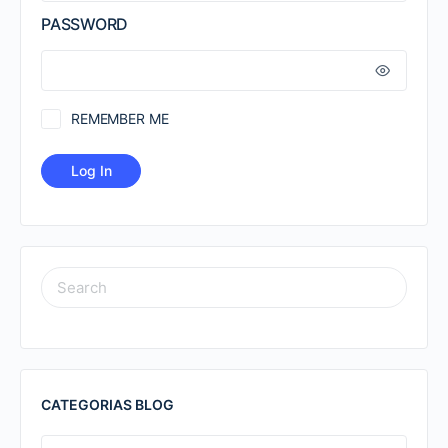
PASSWORD
REMEMBER ME
SEARCH
FOR:
CATEGORIAS BLOG