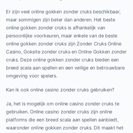
Er zijn veel online gokken zonder cruks beschikbaar,
maar sommigen zijn beter dan anderen. Het beste
online gokken zonder cruks is afhankelijk van
persoonlijke voorkeuren, maar enkele van de beste
online gokken zonder cruks zijn Zonder Cruks Online
Casino, Goksite zonder cruks en Online Gokken zonder
cruks. Deze online gokken zonder cruks bieden een
breed scala aan spellen en een veilige en betrouwbare
omgeving voor spelers.
Kan ik ook online casino zonder cruks gebruiken?
Ja, het is mogelijk om online casino zonder cruks te
gebruiken. Online casino zonder cruks zijn online
platforms die een breed scala aan spellen aanbiedt,
waaronder online gokken zonder cruks. Dit maakt het