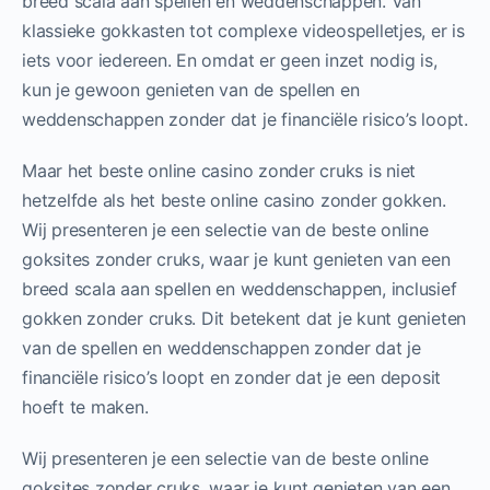
breed scala aan spellen en weddenschappen. Van
klassieke gokkasten tot complexe videospelletjes, er is
iets voor iedereen. En omdat er geen inzet nodig is,
kun je gewoon genieten van de spellen en
weddenschappen zonder dat je financiële risico’s loopt.
Maar het beste online casino zonder cruks is niet
hetzelfde als het beste online casino zonder gokken.
Wij presenteren je een selectie van de beste online
goksites zonder cruks, waar je kunt genieten van een
breed scala aan spellen en weddenschappen, inclusief
gokken zonder cruks. Dit betekent dat je kunt genieten
van de spellen en weddenschappen zonder dat je
financiële risico’s loopt en zonder dat je een deposit
hoeft te maken.
Wij presenteren je een selectie van de beste online
goksites zonder cruks, waar je kunt genieten van een