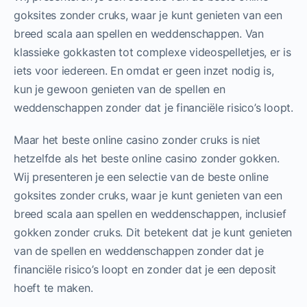
goksites zonder cruks, waar je kunt genieten van een
breed scala aan spellen en weddenschappen. Van
klassieke gokkasten tot complexe videospelletjes, er is
iets voor iedereen. En omdat er geen inzet nodig is,
kun je gewoon genieten van de spellen en
weddenschappen zonder dat je financiële risico’s loopt.
Maar het beste online casino zonder cruks is niet
hetzelfde als het beste online casino zonder gokken.
Wij presenteren je een selectie van de beste online
goksites zonder cruks, waar je kunt genieten van een
breed scala aan spellen en weddenschappen, inclusief
gokken zonder cruks. Dit betekent dat je kunt genieten
van de spellen en weddenschappen zonder dat je
financiële risico’s loopt en zonder dat je een deposit
hoeft te maken.