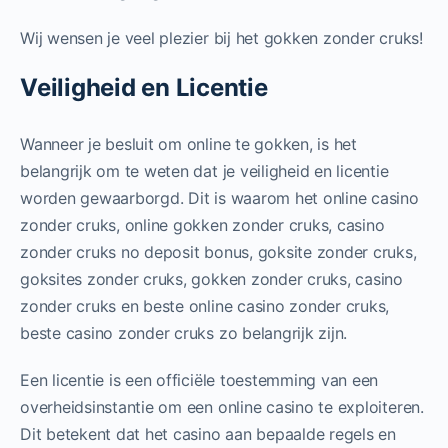
Wij wensen je veel plezier bij het gokken zonder cruks!
Veiligheid en Licentie
Wanneer je besluit om online te gokken, is het
belangrijk om te weten dat je veiligheid en licentie
worden gewaarborgd. Dit is waarom het online casino
zonder cruks, online gokken zonder cruks, casino
zonder cruks no deposit bonus, goksite zonder cruks,
goksites zonder cruks, gokken zonder cruks, casino
zonder cruks en beste online casino zonder cruks,
beste casino zonder cruks zo belangrijk zijn.
Een licentie is een officiële toestemming van een
overheidsinstantie om een online casino te exploiteren.
Dit betekent dat het casino aan bepaalde regels en