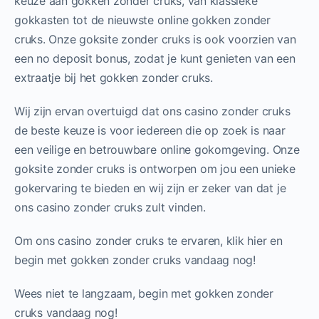
keuze aan gokken zonder cruks, van klassieke
gokkasten tot de nieuwste online gokken zonder
cruks. Onze goksite zonder cruks is ook voorzien van
een no deposit bonus, zodat je kunt genieten van een
extraatje bij het gokken zonder cruks.
Wij zijn ervan overtuigd dat ons casino zonder cruks
de beste keuze is voor iedereen die op zoek is naar
een veilige en betrouwbare online gokomgeving. Onze
goksite zonder cruks is ontworpen om jou een unieke
gokervaring te bieden en wij zijn er zeker van dat je
ons casino zonder cruks zult vinden.
Om ons casino zonder cruks te ervaren, klik hier en
begin met gokken zonder cruks vandaag nog!
Wees niet te langzaam, begin met gokken zonder
cruks vandaag nog!