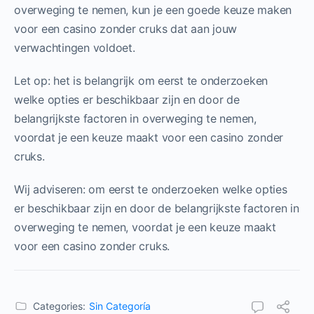
overweging te nemen, kun je een goede keuze maken
voor een casino zonder cruks dat aan jouw
verwachtingen voldoet.
Let op: het is belangrijk om eerst te onderzoeken
welke opties er beschikbaar zijn en door de
belangrijkste factoren in overweging te nemen,
voordat je een keuze maakt voor een casino zonder
cruks.
Wij adviseren: om eerst te onderzoeken welke opties
er beschikbaar zijn en door de belangrijkste factoren in
overweging te nemen, voordat je een keuze maakt
voor een casino zonder cruks.
Categories:
Sin Categoría