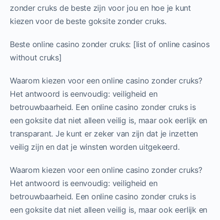
zonder cruks de beste zijn voor jou en hoe je kunt
kiezen voor de beste goksite zonder cruks.
Beste online casino zonder cruks: [list of online casinos
without cruks]
Waarom kiezen voor een online casino zonder cruks?
Het antwoord is eenvoudig: veiligheid en
betrouwbaarheid. Een online casino zonder cruks is
een goksite dat niet alleen veilig is, maar ook eerlijk en
transparant. Je kunt er zeker van zijn dat je inzetten
veilig zijn en dat je winsten worden uitgekeerd.
Waarom kiezen voor een online casino zonder cruks?
Het antwoord is eenvoudig: veiligheid en
betrouwbaarheid. Een online casino zonder cruks is
een goksite dat niet alleen veilig is, maar ook eerlijk en