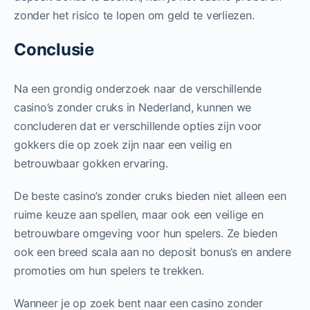
zonder het risico te lopen om geld te verliezen.
Conclusie
Na een grondig onderzoek naar de verschillende
casino’s zonder cruks in Nederland, kunnen we
concluderen dat er verschillende opties zijn voor
gokkers die op zoek zijn naar een veilig en
betrouwbaar gokken ervaring.
De beste casino’s zonder cruks bieden niet alleen een
ruime keuze aan spellen, maar ook een veilige en
betrouwbare omgeving voor hun spelers. Ze bieden
ook een breed scala aan no deposit bonus’s en andere
promoties om hun spelers te trekken.
Wanneer je op zoek bent naar een casino zonder