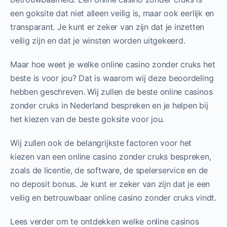
een goksite dat niet alleen veilig is, maar ook eerlijk en
transparant. Je kunt er zeker van zijn dat je inzetten
veilig zijn en dat je winsten worden uitgekeerd.
Maar hoe weet je welke online casino zonder cruks het
beste is voor jou? Dat is waarom wij deze beoordeling
hebben geschreven. Wij zullen de beste online casinos
zonder cruks in Nederland bespreken en je helpen bij
het kiezen van de beste goksite voor jou.
Wij zullen ook de belangrijkste factoren voor het
kiezen van een online casino zonder cruks bespreken,
zoals de licentie, de software, de spelerservice en de
no deposit bonus. Je kunt er zeker van zijn dat je een
veilig en betrouwbaar online casino zonder cruks vindt.
Lees verder om te ontdekken welke online casinos