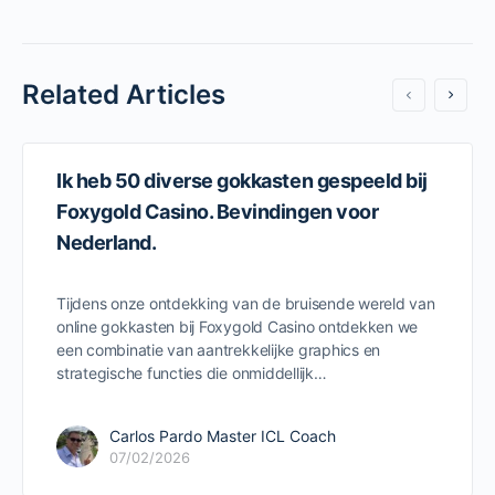
Related Articles
Ik heb 50 diverse gokkasten gespeeld bij
Foxygold Casino. Bevindingen voor
Nederland.
Tijdens onze ontdekking van de bruisende wereld van
online gokkasten bij Foxygold Casino ontdekken we
een combinatie van aantrekkelijke graphics en
strategische functies die onmiddellijk…
Carlos Pardo Master ICL Coach
07/02/2026