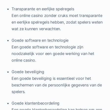
Transparante en eerlijke spelregels
Een online casino zonder cruks moet transparante
en eerlijke spelregels hebben, zodat spelers weten
wat ze kunnen verwachten.
Goede software en technologie
Een goede software en technologie zijn
noodzakelijk voor een goede werking van het
online casino.
Goede beveiliging
Een goede beveiliging is essentieel voor het
beschermen van de persoonlijke gegevens van de
spelers.
Goede klantenbeoordeling
Een goede klantenbeoordeling kan helpen om een