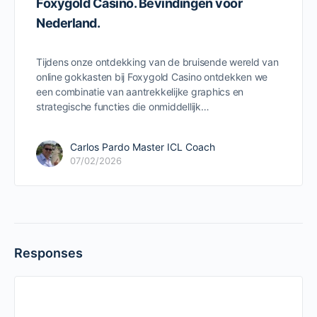
Foxygold Casino. Bevindingen voor
Nederland.
Tijdens onze ontdekking van de bruisende wereld van
online gokkasten bij Foxygold Casino ontdekken we
een combinatie van aantrekkelijke graphics en
strategische functies die onmiddellijk…
Carlos Pardo Master ICL Coach
07/02/2026
Responses