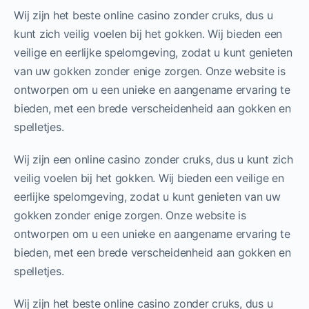
Wij zijn het beste online casino zonder cruks, dus u
kunt zich veilig voelen bij het gokken. Wij bieden een
veilige en eerlijke spelomgeving, zodat u kunt genieten
van uw gokken zonder enige zorgen. Onze website is
ontworpen om u een unieke en aangename ervaring te
bieden, met een brede verscheidenheid aan gokken en
spelletjes.
Wij zijn een online casino zonder cruks, dus u kunt zich
veilig voelen bij het gokken. Wij bieden een veilige en
eerlijke spelomgeving, zodat u kunt genieten van uw
gokken zonder enige zorgen. Onze website is
ontworpen om u een unieke en aangename ervaring te
bieden, met een brede verscheidenheid aan gokken en
spelletjes.
Wij zijn het beste online casino zonder cruks, dus u