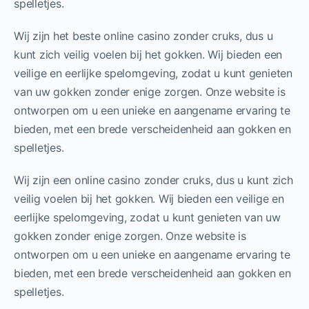
spelletjes.
Wij zijn het beste online casino zonder cruks, dus u
kunt zich veilig voelen bij het gokken. Wij bieden een
veilige en eerlijke spelomgeving, zodat u kunt genieten
van uw gokken zonder enige zorgen. Onze website is
ontworpen om u een unieke en aangename ervaring te
bieden, met een brede verscheidenheid aan gokken en
spelletjes.
Wij zijn een online casino zonder cruks, dus u kunt zich
veilig voelen bij het gokken. Wij bieden een veilige en
eerlijke spelomgeving, zodat u kunt genieten van uw
gokken zonder enige zorgen. Onze website is
ontworpen om u een unieke en aangename ervaring te
bieden, met een brede verscheidenheid aan gokken en
spelletjes.