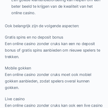
beter beeld te krijgen van de kwaliteit van het
online casino.
Ook belangrijk zijn de volgende aspecten:
Gratis spins en no deposit bonus
Een online casino zonder cruks kan een no deposit
bonus of gratis spins aanbieden om nieuwe spelers te
trekken.
Mobile gokken
Een online casino zonder cruks moet ook mobiel
gokken aanbieden, zodat spelers overal kunnen
gokken.
Live casino
Een online casino zonder cruks kan ook een live casino