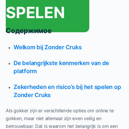
SPELEN
Содержимое
Welkom bij Zonder Cruks
De belangrijkste kenmerken van de
platform
Zekerheden en risico’s bij het spelen op
Zonder Cruks
Als gokker zijn er verschillende opties om online te
gokken, maar niet allemaal zijn even veilig en
betrouwbaar. Dat is waarom het belangrijk is om een