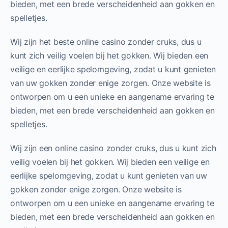
bieden, met een brede verscheidenheid aan gokken en
spelletjes.
Wij zijn het beste online casino zonder cruks, dus u
kunt zich veilig voelen bij het gokken. Wij bieden een
veilige en eerlijke spelomgeving, zodat u kunt genieten
van uw gokken zonder enige zorgen. Onze website is
ontworpen om u een unieke en aangename ervaring te
bieden, met een brede verscheidenheid aan gokken en
spelletjes.
Wij zijn een online casino zonder cruks, dus u kunt zich
veilig voelen bij het gokken. Wij bieden een veilige en
eerlijke spelomgeving, zodat u kunt genieten van uw
gokken zonder enige zorgen. Onze website is
ontworpen om u een unieke en aangename ervaring te
bieden, met een brede verscheidenheid aan gokken en