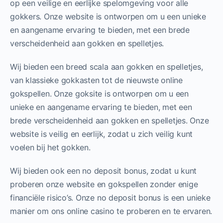
op een veilige en eerlijke spelomgeving voor alle
gokkers. Onze website is ontworpen om u een unieke
en aangename ervaring te bieden, met een brede
verscheidenheid aan gokken en spelletjes.
Wij bieden een breed scala aan gokken en spelletjes,
van klassieke gokkasten tot de nieuwste online
gokspellen. Onze goksite is ontworpen om u een
unieke en aangename ervaring te bieden, met een
brede verscheidenheid aan gokken en spelletjes. Onze
website is veilig en eerlijk, zodat u zich veilig kunt
voelen bij het gokken.
Wij bieden ook een no deposit bonus, zodat u kunt
proberen onze website en gokspellen zonder enige
financiële risico’s. Onze no deposit bonus is een unieke
manier om ons online casino te proberen en te ervaren.