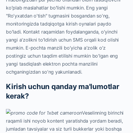
koʻplab maslahatlar boʻlishi mumkin. Eng yangi
"Ro'yxatdan o'tish" tugmasini bosgandan so'ng,
monitoringizda tadqiqotga kirish oynalari paydo
bo'ladi. Kontakt raqamidan foydalanganda, o'yinchi
yangi a'zolikni to'ldirish uchun SMS orqali kod olishi
mumkin. E-pochta manzili bo'yicha a'zolik o'z
postingiz uchun taqdim etilishi mumkin bo'lgan eng
yangi tasdiqlash elektron pochta manzilini
ochganingizdan so'ng yakunlanadi.
Kirish uchun qanday ma'lumotlar
kerak?
Veselinning birinchi
raqamli ishi noyob kontent yaratishda yordam beradi,
jumladan tavsiyalar va siz turli bukkerlar yoki boshqa