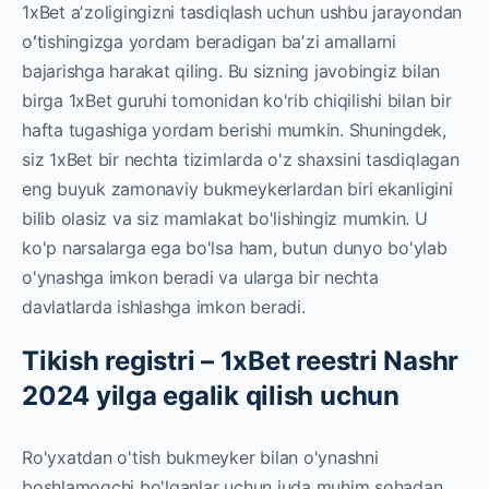
1xBet aʼzoligingizni tasdiqlash uchun ushbu jarayondan
oʻtishingizga yordam beradigan baʼzi amallarni
bajarishga harakat qiling.
Bu sizning javobingiz bilan
birga 1xBet guruhi tomonidan ko'rib chiqilishi bilan bir
hafta tugashiga yordam berishi mumkin. Shuningdek,
siz 1xBet bir nechta tizimlarda o'z shaxsini tasdiqlagan
eng buyuk zamonaviy bukmeykerlardan biri ekanligini
bilib olasiz va siz mamlakat bo'lishingiz mumkin. U
ko'p narsalarga ega bo'lsa ham, butun dunyo bo'ylab
o'ynashga imkon beradi va ularga bir nechta
davlatlarda ishlashga imkon beradi.
Tikish registri – 1xBet reestri Nashr
2024 yilga egalik qilish uchun
Ro'yxatdan o'tish bukmeyker bilan o'ynashni
boshlamoqchi bo'lganlar uchun juda muhim sohadan