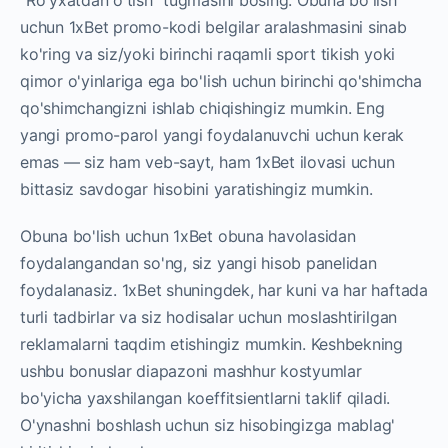
"Ro'yxatdan o'tish" tugmasini bosing. Obuna bo'lish
uchun 1xBet promo-kodi belgilar aralashmasini sinab
ko'ring va siz/yoki birinchi raqamli sport tikish yoki
qimor o'yinlariga ega bo'lish uchun birinchi qo'shimcha
qo'shimchangizni ishlab chiqishingiz mumkin. Eng
yangi promo-parol yangi foydalanuvchi uchun kerak
emas — siz ham veb-sayt, ham 1xBet ilovasi uchun
bittasiz savdogar hisobini yaratishingiz mumkin.
Obuna bo'lish uchun 1xBet obuna havolasidan
foydalangandan so'ng, siz yangi hisob panelidan
foydalanasiz. 1xBet shuningdek, har kuni va har haftada
turli tadbirlar va siz hodisalar uchun moslashtirilgan
reklamalarni taqdim etishingiz mumkin. Keshbekning
ushbu bonuslar diapazoni mashhur kostyumlar
bo'yicha yaxshilangan koeffitsientlarni taklif qiladi.
O'ynashni boshlash uchun siz hisobingizga mablag'