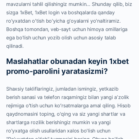
mavzularni tahlil qilishingiz mumkin… Shunday qilib, biz
sizga 1xBet, 1xBet login va boshqalarda qanday
ro'yxatdan o'tish bo'yicha g'oyalarni yo'naltiramiz.
Boshqa tomondan, veb-sayt uchun himoya omillariga
ega bo'lish uchun yozib olish uchun asosiy talab
qilinadi.
Maslahatlar obunadan keyin 1xbet
promo-parolini yaratasizmi?
Shaxsiy takliflaringiz, jumladan ismingiz, yetkazib
berish sanasi va telefon raqamingiz bilan yangi aʼzolik
rejimiga oʻtish uchun koʻrsatmalarga amal qiling. Hisob
qaydnomasini toping, o'qing va siz yangi shartlar va
shartlarga rozilik berishingiz mumkin va yangi
ro'yxatga olish usullaridan xalos bo'lish uchun