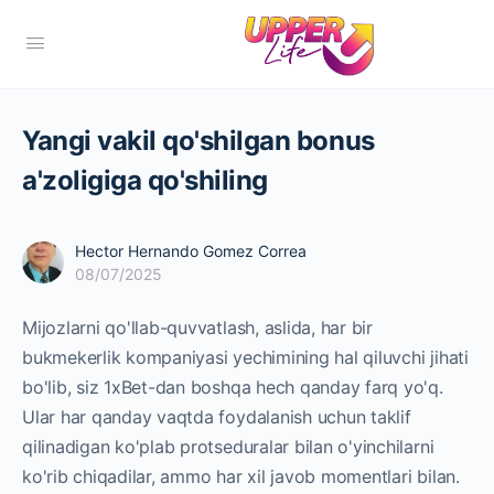
Yangi vakil qo'shilgan bonus
a'zoligiga qo'shiling
Hector Hernando Gomez Correa
08/07/2025
Mijozlarni qo'llab-quvvatlash, aslida, har bir
bukmekerlik kompaniyasi yechimining hal qiluvchi jihati
bo'lib, siz 1xBet-dan boshqa hech qanday farq yo'q.
Ular har qanday vaqtda foydalanish uchun taklif
qilinadigan ko'plab protseduralar bilan o'yinchilarni
ko'rib chiqadilar, ammo har xil javob momentlari bilan.