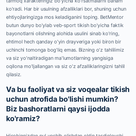
tarmoq xarakteringiz bo'yicha ko'rsatmalarni baham
ko'radi. Har bir usulning afzalliklari bor, shuning uchun
ehtiyojlaringizga mos keladiganini toping. BetMentor
butun dunyo bo'ylab veb-sport tikish bo'yicha faktik
bayonotlarni olishning alohida usulini sinab ko'ring,
ehtimol hech qanday o'yin drayveriga yoki biron bir
uchinchi tomonga bog'liq emas. Bizning o'z tahlilimiz
va siz yo'naltiradigan ma'lumotlarning yangisiga
oqilona mo'ljallangan va siz o'z afzalliklaringizni tahlil
qilasiz.
Va bu faoliyat va siz voqealar tikish
uchun atrofida bo'lishi mumkin?
Biz bashoratlarni qaysi ijodda
ko'ramiz?
Hisobingizdan pul yechib olishdan oldin tasdiqlovchi