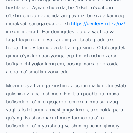
boshlanadi. Aynan shu erda, biz 1xBet ro'yxatdan
o'tishni chuqurroq ichida aniqlaymiz, bu sizga kamroq
murakkab sanaga ega bo'lish
https://centerymit.kz/uz/
imkonini beradi. Har doimgidek, bu o'z vaqtida va
faqat login nomini va parolingizni talab qiladi, aks
holda ijtimoiy tarmoqlarda tizimga kiring. Odatdagidek,
qimor o'yin kompaniyasiga ega bo'lish uchun zarur
bo'lgan ehtiyojlar keng edi, boshqa narsalar orasida
aloqa ma'lumotlari zarur edi.
Muammosiz tizimga kirishingiz uchun ma'lumotni eslab
qolishingiz juda muhimdir. Elektron pochtaga obuna
bo'lishdan ko'ra, u qisqaroq, chunki u erda siz uzoq
vaqt tafsilotlarga kirmasligingiz kerak, aks holda parol
qo'ying. Bu shunchaki ijtimoiy tarmoqqa a'zo
bo'lishdan ko'ra yaxshiroq va shuning uchun ijtimoiy