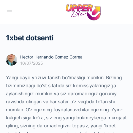
1xbet dotsenti
Hector Hernando Gomez Correa
10/07/2025
Yangi qayd yozuvi tanish bo’lmasligi mumkin. Bizning
tizimimizdagi do’st sifatida siz komissiyalaringizga
aylanishingiz mumkin va siz daromadingiz qonuniy
ravishda olingan va har safar o’z vaqtida to’lanishi
mumkin. O’zingizning foydalanuvchilaringizning o’yin-
kulgichisiga ko’ra, siz eng yangi bukmeykerga murojaat
qiling, sizning daromadingizni topasiz, yangi 1xbet