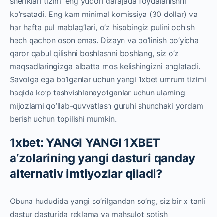
sheriklari tizimi eng yuqori darajada foydalanishni
ko’rsatadi.
Eng kam minimal komissiya (30 dollar) va
har hafta pul mablag’lari, o’z hisobingiz pulini ochish
hech qachon oson emas. Dizayn va bo’linish bo’yicha
qaror qabul qilishni boshlashni boshlang, siz o’z
maqsadlaringizga albatta mos kelishingizni anglatadi.
Savolga ega bo’lganlar uchun yangi 1xbet umrum tizimi
haqida ko’p tashvishlanayotganlar uchun ularning
mijozlarni qo’llab-quvvatlash guruhi shunchaki yordam
berish uchun topilishi mumkin.
1xbet: YANGI YANGI 1XBET
a’zolarining yangi dasturi qanday
alternativ imtiyozlar qiladi?
Obuna hududida yangi so’rilgandan so’ng, siz bir x tanli
dastur dasturida reklama va mahsulot sotish