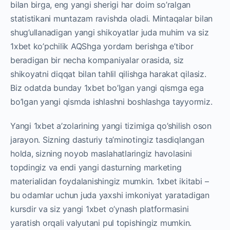
bilan birga, eng yangi sherigi har doim so’ralgan
statistikani muntazam ravishda oladi. Mintaqalar bilan
shug’ullanadigan yangi shikoyatlar juda muhim va siz
1xbet ko’pchilik AQShga yordam berishga e’tibor
beradigan bir necha kompaniyalar orasida, siz
shikoyatni diqqat bilan tahlil qilishga harakat qilasiz.
Biz odatda bunday 1xbet bo’lgan yangi qismga ega
bo’lgan yangi qismda ishlashni boshlashga tayyormiz.
Yangi 1xbet a’zolarining yangi tizimiga qo’shilish oson
jarayon. Sizning dasturiy ta’minotingiz tasdiqlangan
holda, sizning noyob maslahatlaringiz havolasini
topdingiz va endi yangi dasturning marketing
materialidan foydalanishingiz mumkin. 1xbet ikitabi –
bu odamlar uchun juda yaxshi imkoniyat yaratadigan
kursdir va siz yangi 1xbet o’ynash platformasini
yaratish orqali valyutani pul topishingiz mumkin.