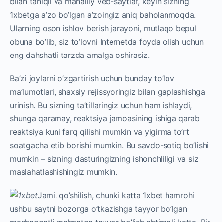
bilan taniqli va mahalliy veb-saytlar, keyin sizning
1xbetga a’zo bo’lgan a’zoingiz aniq baholanmoqda.
Ularning oson ishlov berish jarayoni, mutlaqo bepul
obuna bo’lib, siz to’lovni Internetda foyda olish uchun
eng dahshatli tarzda amalga oshirasiz.
Ba’zi joylarni o’zgartirish uchun bunday to’lov
ma’lumotlari, shaxsiy rejissyoringiz bilan gaplashishga
urinish. Bu sizning ta’tillaringiz uchun ham ishlaydi,
shunga qaramay, reaktsiya jamoasining ishiga qarab
reaktsiya kuni farq qilishi mumkin va yigirma to’rt
soatgacha etib borishi mumkin. Bu savdo-sotiq bo’lishi
mumkin – sizning dasturingizning ishonchliligi va siz
maslahatlashishingiz mumkin.
Jami, qo’shilish, chunki katta 1xbet hamrohi
ushbu saytni bozorga o’tkazishga tayyor bo’lgan