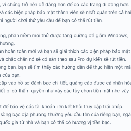
 vì chúng trở nên dễ dàng hơn để có các trang di động hơn.
và các biện pháp bảo mật thành viên sẽ nhất quán trên cả ha
i người chơi thử yêu cầu để bạn có thể rút tiền.
ộng, phần mềm mới thử được tăng cường để giảm Windows,
 hướng.
ận hoàn toàn mới và bạn sẽ giải thích các biện pháp bảo mật 
 chắc chắn nó sẽ có sẵn theo sau Pro dự kiến ​​sẽ rút tiền.
êng bạn, bạn sẽ tìm thấy các hướng dẫn để thực hiện một mã
 của bạn.
ập vào hồ sơ đánh bạc chi tiết, quảng cáo được cá nhân hó
iết bị có thẩm quyền như vậy các tùy chọn tiền mặt như vậy
 để bảo vệ các tài khoản liên kết khỏi truy cập trái phép.
e sòng bạc địa phương thường yêu cầu tên của riêng bạn, ng
, quốc gia từ nhà và bạn có thể có hương vị tiền bạc.