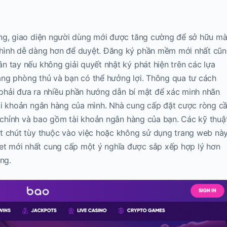
ộng, giao diện người dùng mới được tăng cường để sở hữu m
 hình dễ dàng hơn để duyệt. Đăng ký phần mềm mới nhất cũ
n tay nếu không giải quyết nhật ký phát hiện trên các lựa
 năng phòng thủ và bạn có thể hưởng lợi. Thông qua tư cách
ẽ phải đưa ra nhiều phần hướng dẫn bí mật để xác minh nhãn
tài khoản ngân hàng của mình. Nhà cung cấp đặt cược ròng c
ều chỉnh và bao gồm tài khoản ngân hàng của bạn. Các kỹ thuậ
ột chút tùy thuộc vào việc hoặc không sử dụng trang web nà
t mới nhất cung cấp một ý nghĩa được sắp xếp hợp lý hơn
ng.