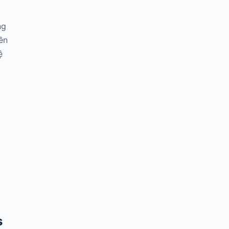
ng
ên
ệ
s