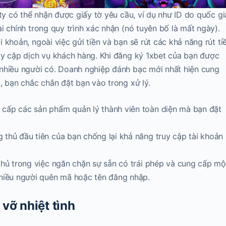
 ty có thể nhận được giấy tờ yêu cầu, ví dụ như ID do quốc gi
i chính trong quy trình xác nhận (nó tuyên bố là mất ngày).
khoản, ngoài việc gửi tiền và bạn sẽ rút các khả năng rút tiề
uy cập dịch vụ khách hàng. Khi đăng ký 1xbet của bạn được
 nhiều người có. Doanh nghiệp đánh bạc mới nhất hiện cung
, bạn chắc chắn đặt bạn vào trong xử lý.
cấp các sản phẩm quản lý thành viên toàn diện mà bạn đặt
thủ đầu tiên của bạn chống lại khả năng truy cập tài khoản
thủ trong việc ngăn chặn sự sẵn có trái phép và cung cấp mộ
nhiều người quên mã hoặc tên đăng nhập.
vỡ nhiệt tình