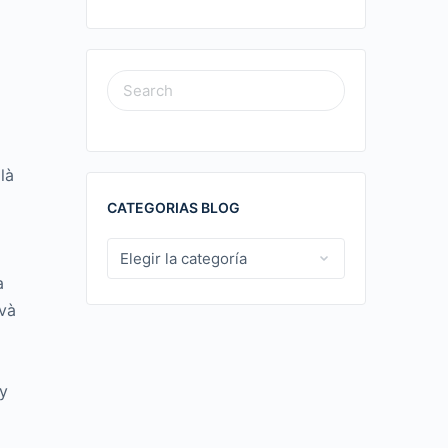
i
SEARCH
FOR:
là
CATEGORIAS BLOG
CATEGORIAS
a
BLOG
 và
ày