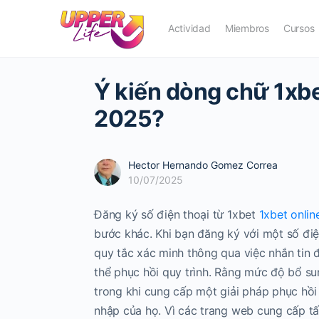
Actividad
Miembros
Cursos
Ý kiến ​​dòng chữ 1xb
2025?
Hector Hernando Gomez Correa
10/07/2025
Đăng ký số điện thoại từ 1xbet
1xbet onlin
bước khác. Khi bạn đăng ký với một số điệ
quy tắc xác minh thông qua việc nhắn tin 
thể phục hồi quy trình.
Rằng mức độ bổ sun
trong khi cung cấp một giải pháp phục hồi
nhập của họ. Vì các trang web cung cấp tấ