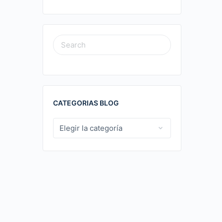
SEARCH
FOR:
CATEGORIAS BLOG
CATEGORIAS
BLOG