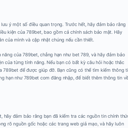
 lưu ý một số điều quan trọng. Trước hết, hãy đảm bảo rằng
điều kiện của 789bet, bao gồm cả chính sách bảo mật. Hãy
ân của mình và cập nhật chúng nếu cần thiết.
nh năng của 789bet, chẳng hạn như bet 789, và hãy đảm bảo
ện của từng tính năng. Nếu bạn có bất kỳ câu hỏi hoặc thắc
ủa 789bet để được giúp đỡ. Bạn cũng có thể tìm kiếm thông t
ẳng hạn như 789bet com đăng nhập, để biết thêm thông tin v
, hãy đảm bảo rằng bạn đã kiểm tra các nguồn tin chính thứ
hông rõ nguồn gốc hoặc các trang web giả mạo, và hãy luôn