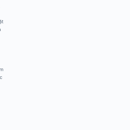
.
ặt
à
ảm
ác