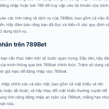
đăng nhập hoặc bet 789 để truy cập vào tài khoản của mình
 vào các tính năng và dịch vụ của 789Bet, bao gồm cả việc đ
yến. Hãy đảm bảo rằng bạn đã đọc và hiểu rõ các quy định v
ử dụng dịch vụ.
nhân trên 789Bet
 bạn cần thực hiện một số bước quan trọng. Đầu tiên, hãy đ
của mình thông qua link 789bet chính thức. Tránh sử dụng c
web giả mạo để đăng nhập vào 789bet.
g nhập chính xác và bảo mật, bao gồm cả mật khẩu và tên
u hoặc dễ đoán, và hãy thay đổi mật khẩu thường xuyên để
ụng tính năng đăng nhập an toàn của 789bet, chẳng hạn như
mật nữa.