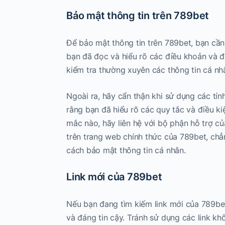
Bảo mật thông tin trên 789bet
Để bảo mật thông tin trên 789bet, bạn cần
bạn đã đọc và hiểu rõ các điều khoản và 
kiểm tra thường xuyên các thông tin cá nh
Ngoài ra, hãy cẩn thận khi sử dụng các tí
rằng bạn đã hiểu rõ các quy tắc và điều ki
mắc nào, hãy liên hệ với bộ phận hỗ trợ c
trên trang web chính thức của 789bet, ch
cách bảo mật thông tin cá nhân.
Link mới của 789bet
Nếu bạn đang tìm kiếm link mới của 789bet
và đáng tin cậy. Tránh sử dụng các link k