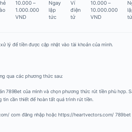
hẻ
10.000 –
Ngay
Ví
10.000 –
N
ào
1.000.000
lập
điện
10.000.000
lậ
VND
tức
tử
VND
t
n xử lý để tiền được cập nhật vào tài khoản của mình.
hông qua các phương thức sau:
oản 789Bet của mình và chọn phương thức rút tiền phù hợp. 
tin cần thiết để hoàn tất quá trình rút tiền.
s.com/ com đăng nhập hoặc https://heartvectors.com/ 789bet