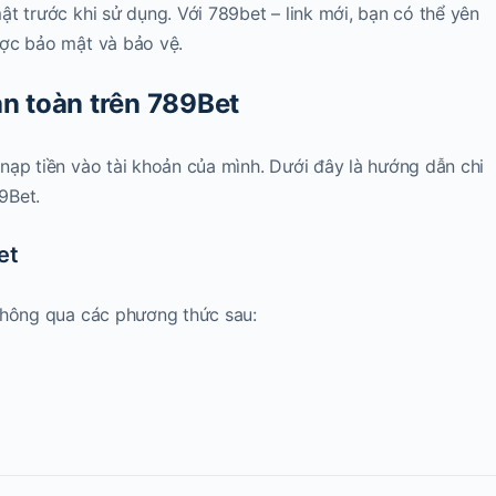
t trước khi sử dụng. Với 789bet – link mới, bạn có thể yên
ược bảo mật và bảo vệ.
an toàn trên 789Bet
nạp tiền vào tài khoản của mình. Dưới đây là hướng dẫn chi
89Bet.
et
 thông qua các phương thức sau: