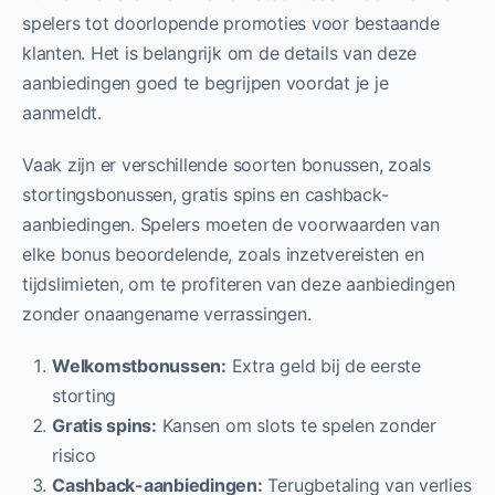
spelers tot doorlopende promoties voor bestaande
klanten. Het is belangrijk om de details van deze
aanbiedingen goed te begrijpen voordat je je
aanmeldt.
Vaak zijn er verschillende soorten bonussen, zoals
stortingsbonussen, gratis spins en cashback-
aanbiedingen. Spelers moeten de voorwaarden van
elke bonus beoordelende, zoals inzetvereisten en
tijdslimieten, om te profiteren van deze aanbiedingen
zonder onaangename verrassingen.
Welkomstbonussen:
Extra geld bij de eerste
storting
Gratis spins:
Kansen om slots te spelen zonder
risico
Cashback-aanbiedingen:
Terugbetaling van verlies