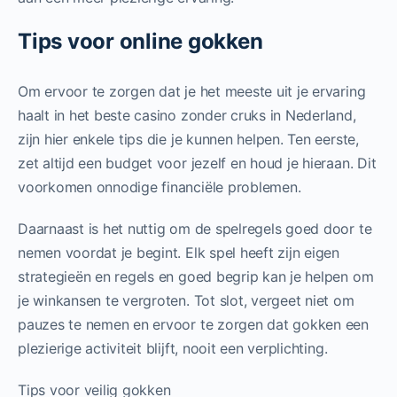
Tips voor online gokken
Om ervoor te zorgen dat je het meeste uit je ervaring
haalt in het beste casino zonder cruks in Nederland,
zijn hier enkele tips die je kunnen helpen. Ten eerste,
zet altijd een budget voor jezelf en houd je hieraan. Dit
voorkomen onnodige financiële problemen.
Daarnaast is het nuttig om de spelregels goed door te
nemen voordat je begint. Elk spel heeft zijn eigen
strategieën en regels en goed begrip kan je helpen om
je winkansen te vergroten. Tot slot, vergeet niet om
pauzes te nemen en ervoor te zorgen dat gokken een
plezierige activiteit blijft, nooit een verplichting.
Tips voor veilig gokken