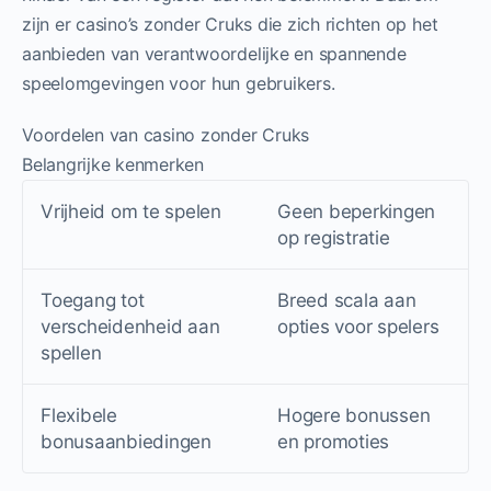
zijn er casino’s zonder Cruks die zich richten op het
aanbieden van verantwoordelijke en spannende
speelomgevingen voor hun gebruikers.
Voordelen van casino zonder Cruks
Belangrijke kenmerken
Vrijheid om te spelen
Geen beperkingen
op registratie
Toegang tot
Breed scala aan
verscheidenheid aan
opties voor spelers
spellen
Flexibele
Hogere bonussen
bonusaanbiedingen
en promoties