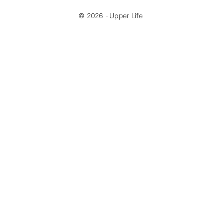
© 2026 - Upper Life