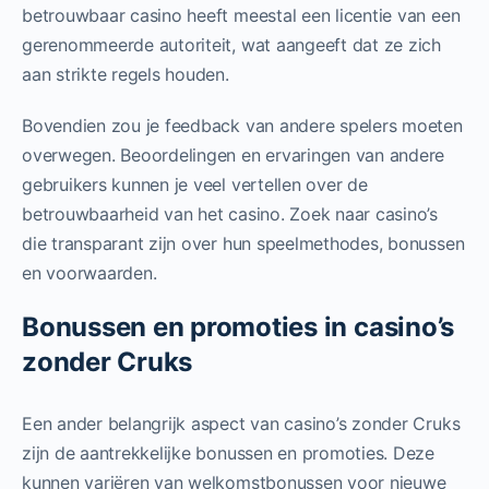
betrouwbaar casino heeft meestal een licentie van een
gerenommeerde autoriteit, wat aangeeft dat ze zich
aan strikte regels houden.
Bovendien zou je feedback van andere spelers moeten
overwegen. Beoordelingen en ervaringen van andere
gebruikers kunnen je veel vertellen over de
betrouwbaarheid van het casino. Zoek naar casino’s
die transparant zijn over hun speelmethodes, bonussen
en voorwaarden.
Bonussen en promoties in casino’s
zonder Cruks
Een ander belangrijk aspect van casino’s zonder Cruks
zijn de aantrekkelijke bonussen en promoties. Deze
kunnen variëren van welkomstbonussen voor nieuwe