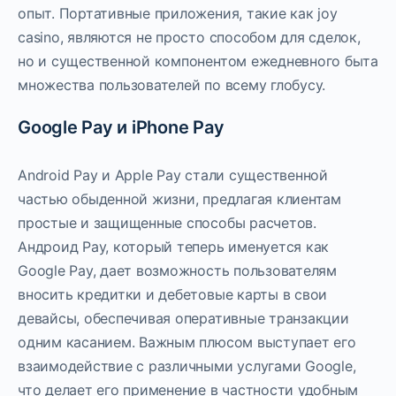
опыт. Портативные приложения, такие как joy
casino, являются не просто способом для сделок,
но и существенной компонентом ежедневного быта
множества пользователей по всему глобусу.
Google Pay и iPhone Pay
Android Pay и Apple Pay стали существенной
частью обыденной жизни, предлагая клиентам
простые и защищенные способы расчетов.
Андроид Pay, который теперь именуется как
Google Pay, дает возможность пользователям
вносить кредитки и дебетовые карты в свои
девайсы, обеспечивая оперативные транзакции
одним касанием. Важным плюсом выступает его
взаимодействие с различными услугами Google,
что делает его применение в частности удобным