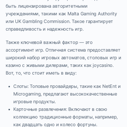
быть лицензирована авторитетными
учреждениями, такими как Malta Gaming Authority
или UK Gambling Commission. Такое гарантирует
справедливость и надежность игр.
Также ключевой важный фактор — это
ассортимент игр. Отличная система предоставляет
широкий набор игровых автоматов, столовых игр и
казино с живыми дилерами, таких как joycasino.
Вот, то, что стоит иметь в виду:
Слоты: Топовые провайдеры, такие как NetEnt и
Microgaming, предлагают высококачественные
игровые продукты.
Карточные развлечения: Включают в свою
коллекцию традиционные форматы, например,
как двадцать одно и колесо фортуны.