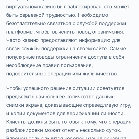
виртуальном казино был заблокирован, это может
быть серьезной трудностью. Необходимо
безотлагательно связаться с службой поддержки
платформы, чтобы выяснить повод ограничения.
Часто казино предоставляют информацию для
связи службы поддержки на своем сайте. Самые
популярные поводы ограничения доступа в себя
несоблюдение правил пользования,
подозрительные операции или жульничество.
Чтобы успешного решения ситуации советуется
предъявить наибольшее количество данных:
снимки экрана, доказывающие справедливую игру,
и копии документов для верификации личности.
Клиенты должны быть готовы к тому, что операция
разблокировки может отнять несколько суток.
Впрочем если случится недопонимания основная