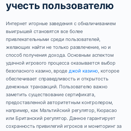
учесть пользователю
Интернет игорные заведения с обналичиванием
выигрышей становятся все более
привлекательными среди пользователей,
желающих найти не только развлечение, но и
способ получения дохода. Основным аспектом
удачной игрового процесса оказывается выбор
безопасного казино, вроде
джой казино
, которое
обеспечивает справедливость и открытость
денежных транзакций. Пользователю важно
заметить существование сертификата,
предоставленной авторитетным контролером,
например, как Мальтийский регулятор, Кюрасао
или Британский регулятор. Данное гарантирует
сохранность привилегий игроков и мониторинг за