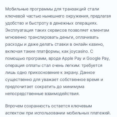
Мобильные программы для транзакций стали
ключевой частью нынешнего окружения, предлагая
удобство и быстроту в денежных операциях.
Эксплуатация таких сервисов позволяет клиентам
мгновенно транслировать деньги, оплачивать
расходы и даже делать ставки в онлайн казино,
включая такие платформы, как joycasino. С
помощью программ, вроде Apple Pay и Google Pay,
операция оплаты стал очень легким: требуется
лишь одно прикосновение к экрану. Данное
существенно для уважает собственное время и
предпочитает сократить до минимума
непосредственные взаимодействия.
Впрочем сохранность остается ключевым
аспектом при использовании мобильных платежей.