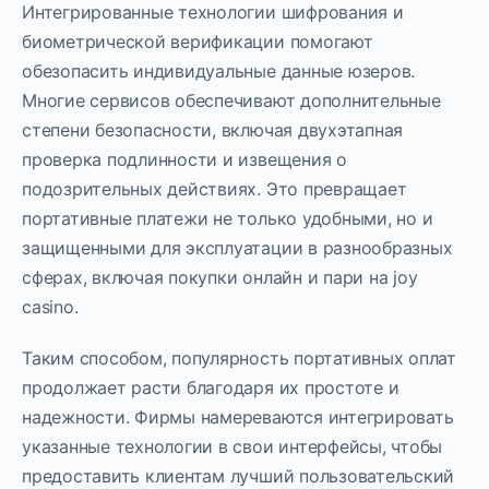
Интегрированные технологии шифрования и
биометрической верификации помогают
обезопасить индивидуальные данные юзеров.
Многие сервисов обеспечивают дополнительные
степени безопасности, включая двухэтапная
проверка подлинности и извещения о
подозрительных действиях. Это превращает
портативные платежи не только удобными, но и
защищенными для эксплуатации в разнообразных
сферах, включая покупки онлайн и пари на joy
casino.
Таким способом, популярность портативных оплат
продолжает расти благодаря их простоте и
надежности. Фирмы намереваются интегрировать
указанные технологии в свои интерфейсы, чтобы
предоставить клиентам лучший пользовательский