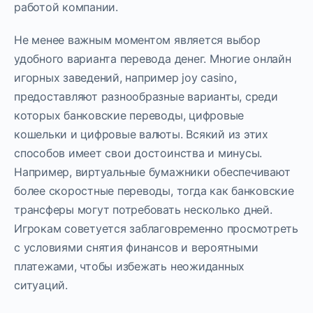
работой компании.
Не менее важным моментом является выбор
удобного варианта перевода денег. Многие онлайн
игорных заведений, например joy casino,
предоставляют разнообразные варианты, среди
которых банковские переводы, цифровые
кошельки и цифровые валюты. Всякий из этих
способов имеет свои достоинства и минусы.
Например, виртуальные бумажники обеспечивают
более скоростные переводы, тогда как банковские
трансферы могут потребовать несколько дней.
Игрокам советуется заблаговременно просмотреть
с условиями снятия финансов и вероятными
платежами, чтобы избежать неожиданных
ситуаций.