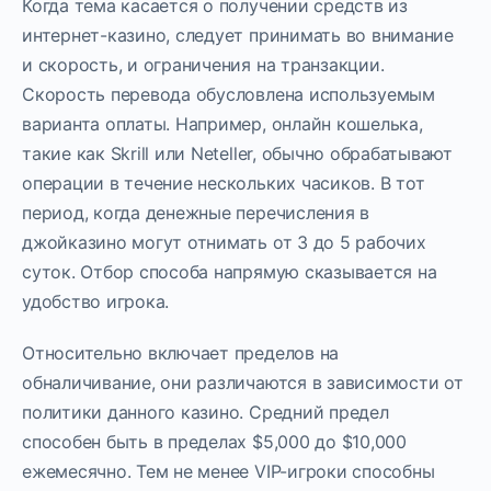
Когда тема касается о получении средств из
интернет-казино, следует принимать во внимание
и скорость, и ограничения на транзакции.
Скорость перевода обусловлена используемым
варианта оплаты. Например, онлайн кошелька,
такие как Skrill или Neteller, обычно обрабатывают
операции в течение нескольких часиков. В тот
период, когда денежные перечисления в
джойказино могут отнимать от 3 до 5 рабочих
суток. Отбор способа напрямую сказывается на
удобство игрока.
Относительно включает пределов на
обналичивание, они различаются в зависимости от
политики данного казино. Средний предел
способен быть в пределах $5,000 до $10,000
ежемесячно. Тем не менее VIP-игроки способны