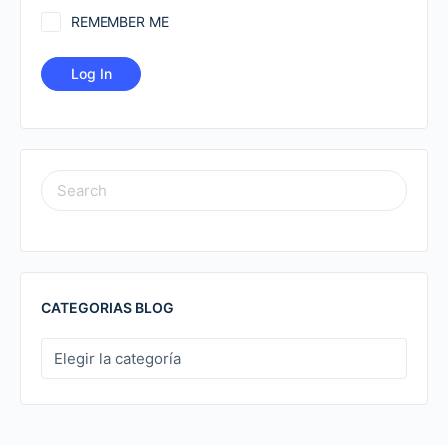
REMEMBER ME
SEARCH
FOR:
CATEGORIAS BLOG
CATEGORIAS
BLOG