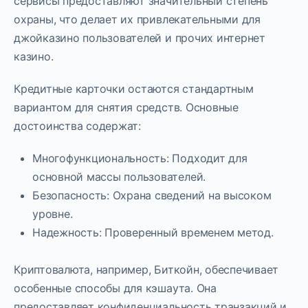
сервисы предоставляют значительный степень
охраны, что делает их привлекательными для
джойказино пользователей и прочих интернет
казино.
Кредитные карточки остаются стандартным
вариантом для снятия средств. Основные
достоинства содержат:
Многофункциональность: Подходит для
основной массы пользователей.
Безопасность: Охрана сведений на высоком
уровне.
Надежность: Проверенный временем метод.
Криптовалюта, например, Биткойн, обеспечивает
особенные способы для кэшаута. Она
предоставляет конфиденциальность транзакций и