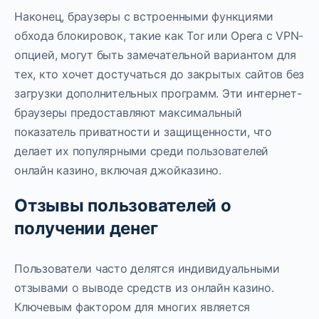
Наконец, браузеры с встроенными функциями
обхода блокировок, такие как Tor или Opera с VPN-
опцией, могут быть замечательной вариантом для
тех, кто хочет достучаться до закрытых сайтов без
загрузки дополнительных программ. Эти интернет-
браузеры предоставляют максимальный
показатель приватности и защищенности, что
делает их популярными среди пользователей
онлайн казино, включая джойказино.
Отзывы пользователей о
получении денег
Пользователи часто делятся индивидуальными
отзывами о выводе средств из онлайн казино.
Ключевым фактором для многих является