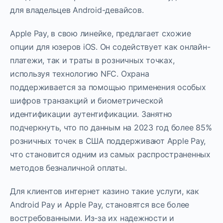
для владельцев Android-девайсов.
Apple Pay, в свою линейке, предлагает схожие
опции для юзеров iOS. Он содействует как онлайн-
платежи, так и траты в розничных точках,
используя технологию NFC. Охрана
поддерживается за помощью применения особых
шифров транзакций и биометрической
идентификации аутентификации. Занятно
подчеркнуть, что по данным на 2023 год более 85%
розничных точек в США поддерживают Apple Pay,
что становится одним из самых распространенных
методов безналичной оплаты.
Для клиентов интернет казино такие услуги, как
Android Pay и Apple Pay, становятся все более
востребованными. Из-за их надежности и