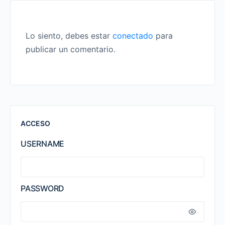
Lo siento, debes estar
conectado
para
publicar un comentario.
ACCESO
USERNAME
PASSWORD