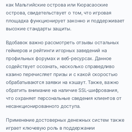
как Мальтийские острова или Кюрасаоские
острова, свидетельствует о том, что игровая
площадка функционирует законно и поддерживает
высокие стандарты защиты.
Вдобавок важно рассмотреть отзывы остальных
геймеров и рейтинги игорных заведений на
профильных форумах и веб-ресурсах. Данное
содействует осознать, насколько справедливо
казино перечисляет призы и с какой скоростью
обрабатываются заявки на кэшаут. Также, важно
обратить внимание на наличие SSL-шифрования,
что охраняет персональные сведения клиентов от
несанкционированного доступа.
Применение достоверных денежных систем также
играет ключевую роль в поддержании