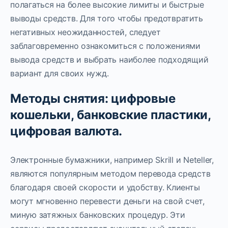
полагаться на более высокие лимиты и быстрые
выводы средств. Для того чтобы предотвратить
негативных неожиданностей, следует
заблаговременно ознакомиться с положениями
вывода средств и выбрать наиболее подходящий
вариант для своих нужд.
Методы снятия: цифровые
кошельки, банковские пластики,
цифровая валюта.
Электронные бумажники, например Skrill и Neteller,
являются популярным методом перевода средств
благодаря своей скорости и удобству. Клиенты
могут мгновенно перевести деньги на свой счет,
миную затяжных банковских процедур. Эти