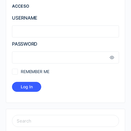
ACCESO
USERNAME
PASSWORD
REMEMBER ME
SEARCH
FOR: