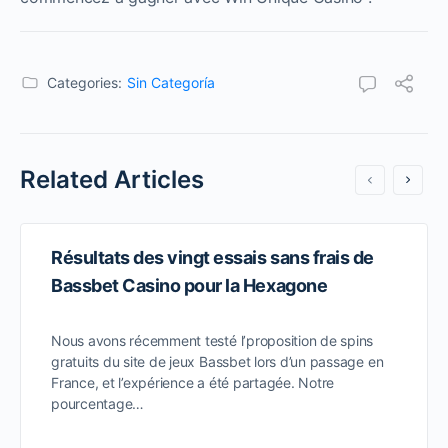
Categories:
Sin Categoría
Related Articles
Résultats des vingt essais sans frais de
Bassbet Casino pour la Hexagone
Nous avons récemment testé l’proposition de spins
gratuits du site de jeux Bassbet lors d’un passage en
France, et l’expérience a été partagée. Notre
pourcentage…