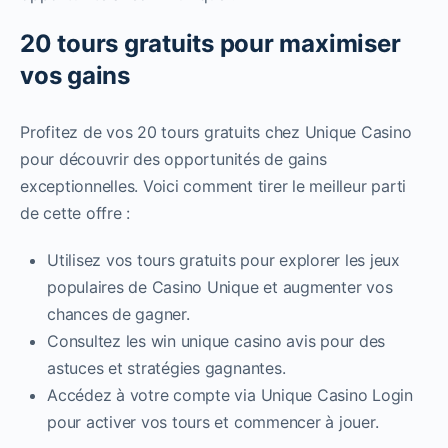
20 tours gratuits pour maximiser
vos gains
Profitez de vos 20 tours gratuits chez Unique Casino
pour découvrir des opportunités de gains
exceptionnelles. Voici comment tirer le meilleur parti
de cette offre :
Utilisez vos tours gratuits pour explorer les jeux
populaires de Casino Unique et augmenter vos
chances de gagner.
Consultez les win unique casino avis pour des
astuces et stratégies gagnantes.
Accédez à votre compte via Unique Casino Login
pour activer vos tours et commencer à jouer.