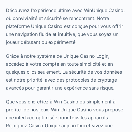
Découvrez l’expérience ultime avec WinUnique Casino,
où convivialité et sécurité se rencontrent. Notre
plateforme Unique Casino est conçue pour vous offrir
une navigation fluide et intuitive, que vous soyez un
joueur débutant ou expérimenté.
Grâce à notre système de Unique Casino Login,
accédez à votre compte en toute simplicité et en
quelques clics seulement. La sécurité de vos données
est notre priorité, avec des protocoles de cryptage
avancés pour garantir une expérience sans risque.
Que vous cherchiez à Win Casino ou simplement à
profiter de nos jeux, Win Unique Casino vous propose
une interface optimisée pour tous les appareils.
Rejoignez Casino Unique aujourd’hui et vivez une