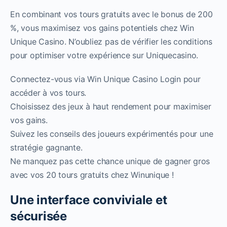
En combinant vos tours gratuits avec le bonus de 200
%, vous maximisez vos gains potentiels chez Win
Unique Casino. N’oubliez pas de vérifier les conditions
pour optimiser votre expérience sur Uniquecasino.
Connectez-vous via Win Unique Casino Login pour
accéder à vos tours.
Choisissez des jeux à haut rendement pour maximiser
vos gains.
Suivez les conseils des joueurs expérimentés pour une
stratégie gagnante.
Ne manquez pas cette chance unique de gagner gros
avec vos 20 tours gratuits chez Winunique !
Une interface conviviale et
sécurisée