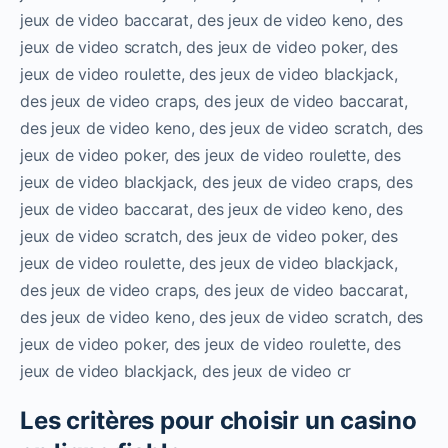
jeux de video baccarat, des jeux de video keno, des
jeux de video scratch, des jeux de video poker, des
jeux de video roulette, des jeux de video blackjack,
des jeux de video craps, des jeux de video baccarat,
des jeux de video keno, des jeux de video scratch, des
jeux de video poker, des jeux de video roulette, des
jeux de video blackjack, des jeux de video craps, des
jeux de video baccarat, des jeux de video keno, des
jeux de video scratch, des jeux de video poker, des
jeux de video roulette, des jeux de video blackjack,
des jeux de video craps, des jeux de video baccarat,
des jeux de video keno, des jeux de video scratch, des
jeux de video poker, des jeux de video roulette, des
jeux de video blackjack, des jeux de video cr
Les critères pour choisir un casino