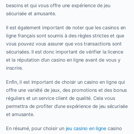
besoins et qui vous offre une expérience de jeu
sécurisée et amusante.
Il est également important de noter que les casinos en
ligne français sont soumis à des règles strictes et que
vous pouvez vous assurer que vos transactions sont
sécurisées. Il est donc important de vérifier la licence
et la réputation d’un casino en ligne avant de vous y
inscrire.
Enfin, il est important de choisir un casino en ligne qui
offre une variété de jeux, des promotions et des bonus
réguliers et un service client de qualité. Cela vous
permettra de profiter d’une expérience de jeu sécurisée
et amusante.
En résumé, pour choisir un
jeu casino en ligne
casino