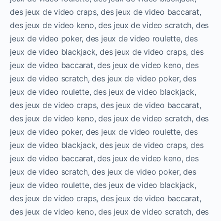
des jeux de video craps, des jeux de video baccarat,
des jeux de video keno, des jeux de video scratch, des
jeux de video poker, des jeux de video roulette, des
jeux de video blackjack, des jeux de video craps, des
jeux de video baccarat, des jeux de video keno, des
jeux de video scratch, des jeux de video poker, des
jeux de video roulette, des jeux de video blackjack,
des jeux de video craps, des jeux de video baccarat,
des jeux de video keno, des jeux de video scratch, des
jeux de video poker, des jeux de video roulette, des
jeux de video blackjack, des jeux de video craps, des
jeux de video baccarat, des jeux de video keno, des
jeux de video scratch, des jeux de video poker, des
jeux de video roulette, des jeux de video blackjack,
des jeux de video craps, des jeux de video baccarat,
des jeux de video keno, des jeux de video scratch, des