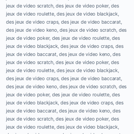
jeux de video scratch, des jeux de video poker, des
jeux de video roulette, des jeux de video blackjack,
des jeux de video craps, des jeux de video baccarat,
des jeux de video keno, des jeux de video scratch, des
jeux de video poker, des jeux de video roulette, des
jeux de video blackjack, des jeux de video craps, des
jeux de video baccarat, des jeux de video keno, des
jeux de video scratch, des jeux de video poker, des
jeux de video roulette, des jeux de video blackjack,
des jeux de video craps, des jeux de video baccarat,
des jeux de video keno, des jeux de video scratch, des
jeux de video poker, des jeux de video roulette, des
jeux de video blackjack, des jeux de video craps, des
jeux de video baccarat, des jeux de video keno, des
jeux de video scratch, des jeux de video poker, des
jeux de video roulette, des jeux de video blackjack,