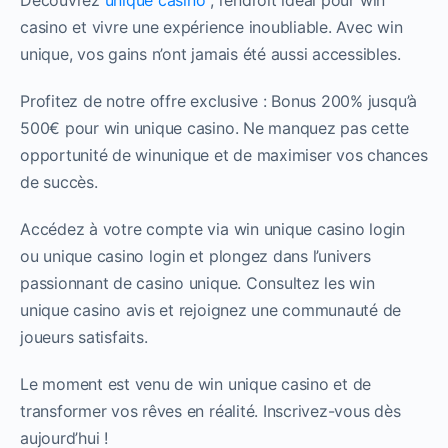
Découvrez
unique casino
, l’endroit idéal pour win
casino et vivre une expérience inoubliable. Avec win
unique, vos gains n’ont jamais été aussi accessibles.
Profitez de notre offre exclusive : Bonus 200% jusqu’à
500€ pour win unique casino. Ne manquez pas cette
opportunité de winunique et de maximiser vos chances
de succès.
Accédez à votre compte via win unique casino login
ou unique casino login et plongez dans l’univers
passionnant de casino unique. Consultez les win
unique casino avis et rejoignez une communauté de
joueurs satisfaits.
Le moment est venu de win unique casino et de
transformer vos rêves en réalité. Inscrivez-vous dès
aujourd’hui !