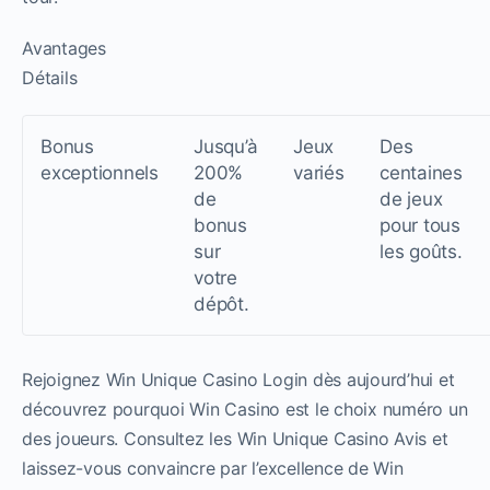
Avantages
Détails
Bonus
Jusqu’à
Jeux
Des
exceptionnels
200%
variés
centaines
de
de jeux
bonus
pour tous
sur
les goûts.
votre
dépôt.
Rejoignez Win Unique Casino Login dès aujourd’hui et
découvrez pourquoi Win Casino est le choix numéro un
des joueurs. Consultez les Win Unique Casino Avis et
laissez-vous convaincre par l’excellence de Win