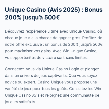
Unique Casino (Avis 2025) : Bonus
200% jusqu’à 500€
Découvrez l’expérience ultime avec Unique Casino, où
chaque joueur a la chance de gagner gros. Profitez de
notre offre exclusive : un bonus de 200% jusqu’à 500€
pour maximiser vos gains. Avec Win Unique Casino,
vos opportunités de victoire sont sans limites.
Connectez-vous via Unique Casino Login et plongez
dans un univers de jeux captivants. Que vous soyez
novice ou expert, Casino Unique vous propose une
variété de jeux pour tous les goûts. Consultez les Win
Unique Casino Avis et rejoignez une communauté de
joueurs satisfaits.