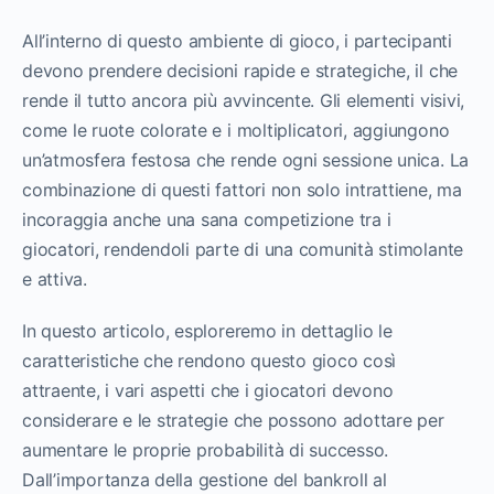
All’interno di questo ambiente di gioco, i partecipanti
devono prendere decisioni rapide e strategiche, il che
rende il tutto ancora più avvincente. Gli elementi visivi,
come le ruote colorate e i moltiplicatori, aggiungono
un’atmosfera festosa che rende ogni sessione unica. La
combinazione di questi fattori non solo intrattiene, ma
incoraggia anche una sana competizione tra i
giocatori, rendendoli parte di una comunità stimolante
e attiva.
In questo articolo, esploreremo in dettaglio le
caratteristiche che rendono questo gioco così
attraente, i vari aspetti che i giocatori devono
considerare e le strategie che possono adottare per
aumentare le proprie probabilità di successo.
Dall’importanza della gestione del bankroll al