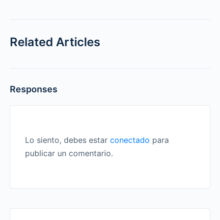
Related Articles
Responses
Lo siento, debes estar
conectado
para
publicar un comentario.