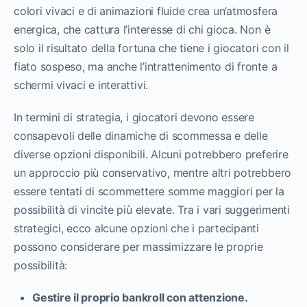
colori vivaci e di animazioni fluide crea un’atmosfera
energica, che cattura l’interesse di chi gioca. Non è
solo il risultato della fortuna che tiene i giocatori con il
fiato sospeso, ma anche l’intrattenimento di fronte a
schermi vivaci e interattivi.
In termini di strategia, i giocatori devono essere
consapevoli delle dinamiche di scommessa e delle
diverse opzioni disponibili. Alcuni potrebbero preferire
un approccio più conservativo, mentre altri potrebbero
essere tentati di scommettere somme maggiori per la
possibilità di vincite più elevate. Tra i vari suggerimenti
strategici, ecco alcune opzioni che i partecipanti
possono considerare per massimizzare le proprie
possibilità:
Gestire il proprio bankroll con attenzione.