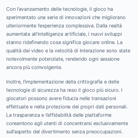
Con l’avanzamento delle tecnologie, il gioco ha
sperimentato una serie di innovazioni che migliorano
ulteriormente l’esperienza complessiva. Dalla realtà
aumentata all’intelligenza artificiale, i nuovi sviluppi
stanno ridefinendo cosa significa giocare online. La
qualità dei video e la velocità di interazione sono state
notevolmente potenziate, rendendo ogni sessione
ancora più coinvolgente.
Inoltre, l’implementazione della crittografia e delle
tecnologie di sicurezza ha reso il gioco più sicuro. I
giocatori possono avere fiducia nelle transazioni
effettuate e nella protezione dei propri dati personali.
La trasparenza e l’affidabilità delle piattaforme
consentono agli utenti di concentrarsi esclusivamente
sull’aspetto del divertimento senza preoccupazioni.