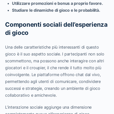
Utilizzare promozioni e bonus a proprio favore.
Studiare le dinamiche di gioco e le probabilità.
Componenti sociali dell’esperienza
di gioco
Una delle caratteristiche più interessanti di questo
gioco è il suo aspetto sociale. I partecipanti non solo
scommettono, ma possono anche interagire con altri
giocatori e il croupier, il che rende il tutto molto più
coinvolgente. Le piattaforme offrono chat dal vivo,
permettendo agli utenti di comunicare, condividere
successi e strategie, creando un ambiente di gioco
collaborativo e amichevole.
L’interazione sociale aggiunge una dimensione