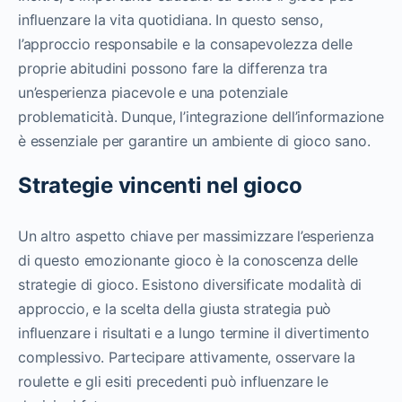
influenzare la vita quotidiana. In questo senso,
l’approccio responsabile e la consapevolezza delle
proprie abitudini possono fare la differenza tra
un’esperienza piacevole e una potenziale
problematicità. Dunque, l’integrazione dell’informazione
è essenziale per garantire un ambiente di gioco sano.
Strategie vincenti nel gioco
Un altro aspetto chiave per massimizzare l’esperienza
di questo emozionante gioco è la conoscenza delle
strategie di gioco. Esistono diversificate modalità di
approccio, e la scelta della giusta strategia può
influenzare i risultati e a lungo termine il divertimento
complessivo. Partecipare attivamente, osservare la
roulette e gli esiti precedenti può influenzare le