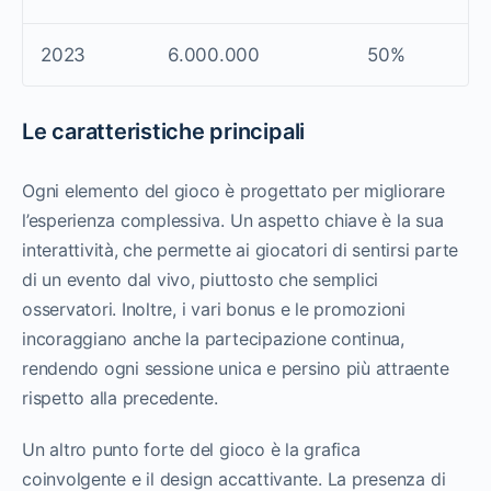
2023
6.000.000
50%
Le caratteristiche principali
Ogni elemento del gioco è progettato per migliorare
l’esperienza complessiva. Un aspetto chiave è la sua
interattività, che permette ai giocatori di sentirsi parte
di un evento dal vivo, piuttosto che semplici
osservatori. Inoltre, i vari bonus e le promozioni
incoraggiano anche la partecipazione continua,
rendendo ogni sessione unica e persino più attraente
rispetto alla precedente.
Un altro punto forte del gioco è la grafica
coinvolgente e il design accattivante. La presenza di