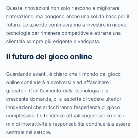
Queste innovazioni non solo riescono a migliorare
l’interazione, ma pongono anche una solida base per il
futuro. Le aziende continueranno a investire in nuove
tecnologie per rimanere competitive e attrarre una
clientela sempre più esigente e variegata.
Il futuro del gioco online
Guardando avanti, è chiaro che il mondo del gioco
online continuerà a evolversi e ad affascinare i
giocatori. Con l’aumento della tecnologia e la
crescente domanda, ci si aspetta di vedere ulteriori
innovazioni che arricchiranno l’esperienza di gioco
complessiva. Le tendenze attuali suggeriscono che il
mix di interattività e responsabilità continuerà a essere
centrale nel settore.