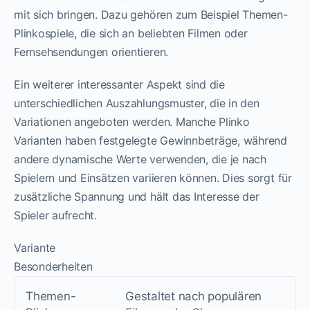
mit sich bringen. Dazu gehören zum Beispiel Themen-
Plinkospiele, die sich an beliebten Filmen oder
Fernsehsendungen orientieren.
Ein weiterer interessanter Aspekt sind die
unterschiedlichen Auszahlungsmuster, die in den
Variationen angeboten werden. Manche Plinko
Varianten haben festgelegte Gewinnbeträge, während
andere dynamische Werte verwenden, die je nach
Spielern und Einsätzen variieren können. Dies sorgt für
zusätzliche Spannung und hält das Interesse der
Spieler aufrecht.
Variante
Besonderheiten
Themen-
Gestaltet nach populären