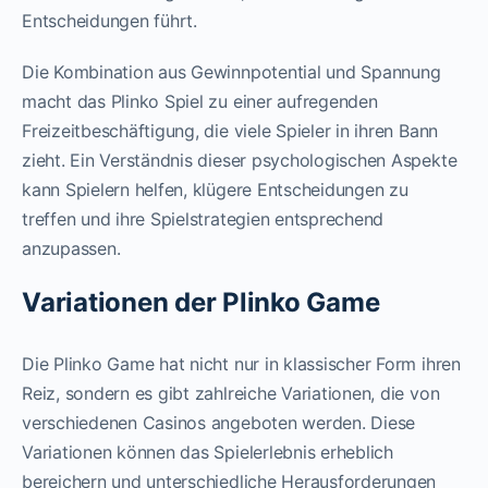
Entscheidungen führt.
Die Kombination aus Gewinnpotential und Spannung
macht das Plinko Spiel zu einer aufregenden
Freizeitbeschäftigung, die viele Spieler in ihren Bann
zieht. Ein Verständnis dieser psychologischen Aspekte
kann Spielern helfen, klügere Entscheidungen zu
treffen und ihre Spielstrategien entsprechend
anzupassen.
Variationen der Plinko Game
Die Plinko Game hat nicht nur in klassischer Form ihren
Reiz, sondern es gibt zahlreiche Variationen, die von
verschiedenen Casinos angeboten werden. Diese
Variationen können das Spielerlebnis erheblich
bereichern und unterschiedliche Herausforderungen