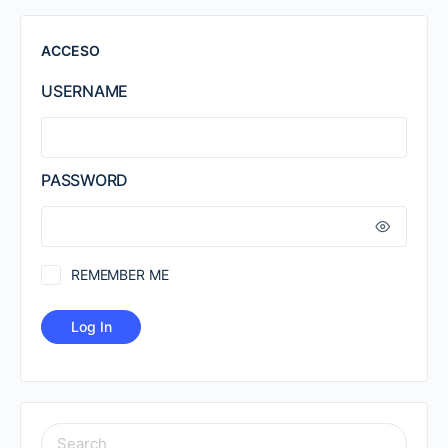
ACCESO
USERNAME
PASSWORD
REMEMBER ME
SEARCH