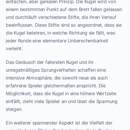
einfachen, aber genialen Prinzip. Die Kugel wird von
einem bestimmten Punkt auf dem Brett fallen gelassen
und durchläuft verschiedene Stifte, die ihren Verlauf
beeinflussen. Diese Stifte sind so angeordnet, dass sie
die Kugel belehren, in welche Richtung sie fällt, was
jeder Runde eine elementare Unberechenbarkeit
verleiht.
Das Geräusch der fallenden Kugel und ihr
unregelmäßiges Sprungverhalten schaffen eine
intensive Atmosphäre, die sowohl neue als auch
erfahrene Spieler gleichermaßen anspricht. Die
Möglichkeit, dass die Kugel in eine höhere Wertzelle
einfällt, zieht viele Spieler an und lässt die Spannung
steigen.
Ein weiterer spannender Aspekt ist die Vielfalt der