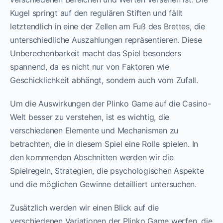
Kugel springt auf den regulären Stiften und fällt
letztendlich in eine der Zellen am Fuß des Brettes, die
unterschiedliche Auszahlungen repräsentieren. Diese
Unberechenbarkeit macht das Spiel besonders
spannend, da es nicht nur von Faktoren wie
Geschicklichkeit abhängt, sondern auch vom Zufall.
Um die Auswirkungen der Plinko Game auf die Casino-
Welt besser zu verstehen, ist es wichtig, die
verschiedenen Elemente und Mechanismen zu
betrachten, die in diesem Spiel eine Rolle spielen. In
den kommenden Abschnitten werden wir die
Spielregeln, Strategien, die psychologischen Aspekte
und die möglichen Gewinne detailliert untersuchen.
Zusätzlich werden wir einen Blick auf die
verschiedenen Variationen der Plinko Game werfen, die