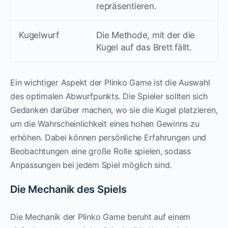
repräsentieren.
Kugelwurf
Die Methode, mit der die
Kugel auf das Brett fällt.
Ein wichtiger Aspekt der Plinko Game ist die Auswahl
des optimalen Abwurfpunkts. Die Spieler sollten sich
Gedanken darüber machen, wo sie die Kugel platzieren,
um die Wahrscheinlichkeit eines hohen Gewinns zu
erhöhen. Dabei können persönliche Erfahrungen und
Beobachtungen eine große Rolle spielen, sodass
Anpassungen bei jedem Spiel möglich sind.
Die Mechanik des Spiels
Die Mechanik der Plinko Game beruht auf einem