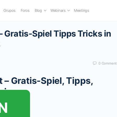
Grupos
Foros
Blog
Webinars
Meetings
 Gratis-Spiel Tipps Tricks in
2
0
Comment
 – Gratis-Spiel, Tipps,
asinos
N