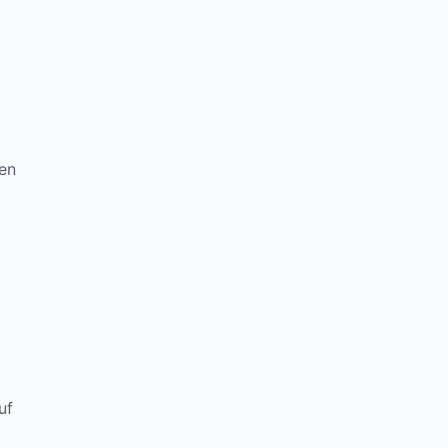
den
uf