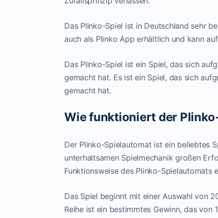
Zufallsprinzip verlassen.
Das Plinko-Spiel ist in Deutschland sehr be
auch als Plinko App erhältlich und kann a
Das Plinko-Spiel ist ein Spiel, das sich au
gemacht hat. Es ist ein Spiel, das sich auf
gemacht hat.
Wie funktioniert der Plink
Der Plinko-Spielautomat ist ein beliebtes S
unterhaltsamen Spielmechanik großen Erfol
Funktionsweise des Plinko-Spielautomats e
Das Spiel beginnt mit einer Auswahl von 2
Reihe ist ein bestimmtes Gewinn, das von 1