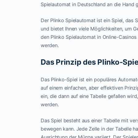
Spielautomat in Deutschland an die Hand 
Der Plinko Spielautomat ist ein Spiel, das S
und bietet Ihnen viele Möglichkeiten, um Ge
den Plinko Spielautomat in Online-Casinos
werden.
Das Prinzip des Plinko-Spie
Das Plinko-Spiel ist ein populäres Automate
auf einem einfachen, aber effektiven Prinzi
ein, die dann auf eine Tabelle gefallen wi
werden.
Das Spiel besteht aus einer Tabelle mit ve
bewegen kann. Jede Zelle in der Tabelle h
Ausrichtung der Münze variiert. Der Spiele