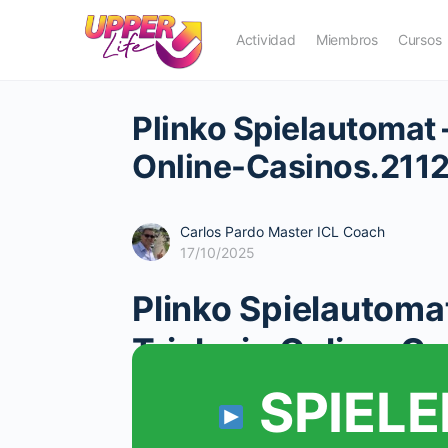
Actividad
Miembros
Cursos
Plinko Spielautomat –
Online-Casinos.211
Carlos Pardo Master ICL Coach
17/10/2025
Plinko Spielautomat
Tricks in Online-C
SPIELE