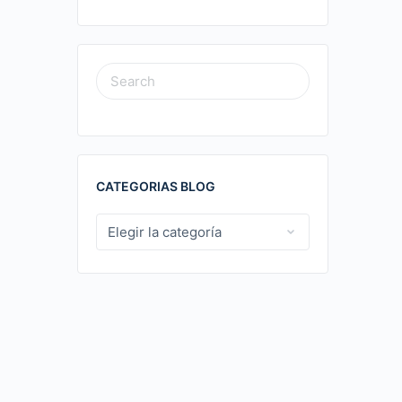
SEARCH
FOR:
CATEGORIAS BLOG
CATEGORIAS
BLOG