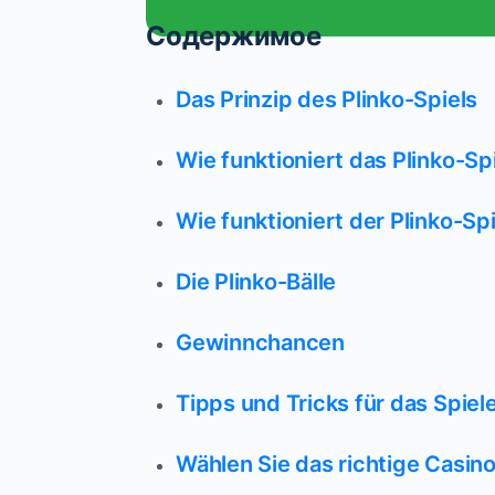
Содержимое
Das Prinzip des Plinko-Spiels
Wie funktioniert das Plinko-Sp
Wie funktioniert der Plinko-S
Die Plinko-Bälle
Gewinnchancen
Tipps und Tricks für das Spiel
Wählen Sie das richtige Casin