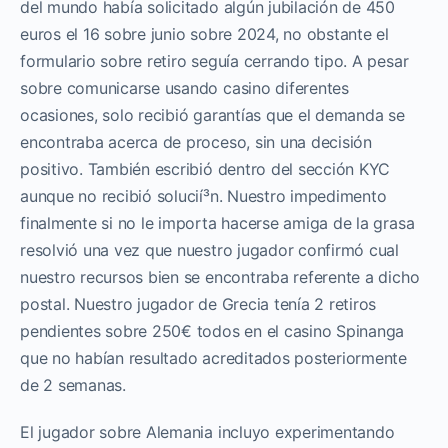
del mundo había solicitado algún jubilación de 450
euros el 16 sobre junio sobre 2024, no obstante el
formulario sobre retiro seguía cerrando tipo. A pesar
sobre comunicarse usando casino diferentes
ocasiones, solo recibió garantías que el demanda se
encontraba acerca de proceso, sin una decisión
positivo. También escribió dentro del sección KYC
aunque no recibió solucií³n. Nuestro impedimento
finalmente si no le importa hacerse amiga de la grasa
resolvió una vez que nuestro jugador confirmó cual
nuestro recursos bien se encontraba referente a dicho
postal. Nuestro jugador de Grecia tenía 2 retiros
pendientes sobre 250€ todos en el casino Spinanga
que no habían resultado acreditados posteriormente
de 2 semanas.
El jugador sobre Alemania incluyo experimentando