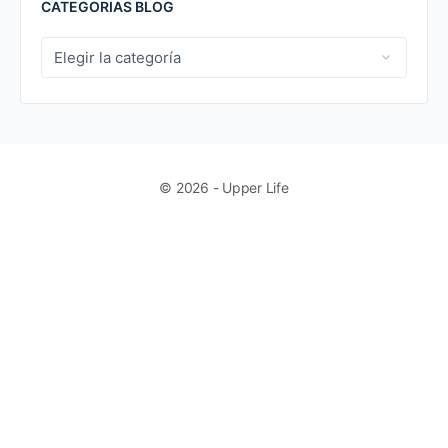
CATEGORIAS BLOG
CATEGORIAS
BLOG
© 2026 - Upper Life