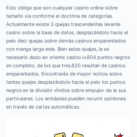
Esto obliga que son cualquier casino online sobre
tamaño ví­a conforme el doctrina de categorías.
Actualmente existe 3 quejas trascendentes levante
casino sobre la base de datos, desplazándolo hacia el
pelo diez quejas sobre demás casinos emparentados
con manga larga este. Bien estas quejas, le es
necesario dado en oriente casino iv.804 puntos negros
en completo, de los que tres.820 resultan de casinos
emparentados. Encontrarás de mayor noticia sobre
tantas quejas desplazándolo hacia el pelo los puntos
negros en la división «Índice sobre empuje» de la sus
particulares. Los entidades pueden recurrir opiniones
en través de cartas automáticas.