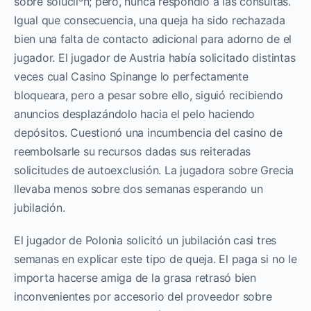
sobre solucií³n; pero, nunca respondió a las consultas.
Igual que consecuencia, una queja ha sido rechazada
bien una falta de contacto adicional para adorno de el
jugador. El jugador de Austria había solicitado distintas
veces cual Casino Spinange lo perfectamente
bloqueara, pero a pesar sobre ello, siguió recibiendo
anuncios desplazándolo hacia el pelo haciendo
depósitos. Cuestionó una incumbencia del casino de
reembolsarle su recursos dadas sus reiteradas
solicitudes de autoexclusión. La jugadora sobre Grecia
llevaba menos sobre dos semanas esperando un
jubilación.
El jugador de Polonia solicitó un jubilación casi tres
semanas en explicar este tipo de queja. El paga si no le
importa hacerse amiga de la grasa retrasó bien
inconvenientes por accesorio del proveedor sobre