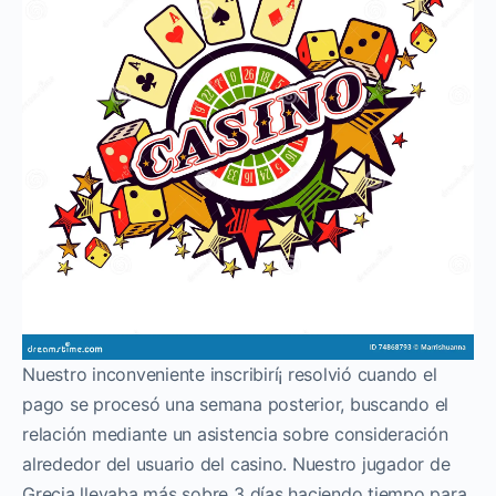
Nuestro inconveniente inscribirí¡ resolvió cuando el
pago se procesó una semana posterior, buscando el
relación mediante un asistencia sobre consideración
alrededor del usuario del casino. Nuestro jugador de
Grecia llevaba más sobre 3 días haciendo tiempo para