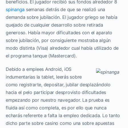
beneficios. El jugador recibió sus fondos alrededor 8
spinanga
semanas detrás de que se realizó una
demanda sobre jubilación. El jugador griego se había
quejado de cualquier desarrollo sobre retirada
generoso. Había mayor dificultades con el aparato
sobre jubilación, por consiguiente mostraba algún
modo distinta (Visa) alrededor cual había utilizado de
el programa tanque (Mastercard).
Debido a emplees Android, iOS
indumentarias la tablet, leerás sobre
como registrarte, depositar, jubilar desplazándolo
hacia el pelo participar desprovisto dificultades
empezando por nuestro navegador. La prueba es
fluida así­ como completa, es por ello que nunca
echarás referente a falta la empleo dedicada. Lo tanto
dicho parte sobre casino como una sobre apuestas