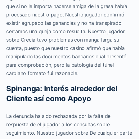
que si no le importa hacerse amiga de la grasa había
procesado nuestro pago. Nuestro jugador confirmó
existir agrupado las ganancias y no ha transpirado
cerramos una queja como resuelta.
Nuestro jugador
sobre Grecia tuvo problemas con manga larga su
cuenta, puesto que nuestro casino afirmó que había
manipulado las documentos bancarios cual presentó
para comprobación, pero la patologí­a del túnel
carpiano formato fui razonable.
Spinanga: Interés alrededor del
Cliente así­ como Apoyo
La denuncia ha sido rechazada por la falta de
respuesta de el jugador a los consultas sobre
seguimiento. Nuestro jugador sobre De cualquier parte