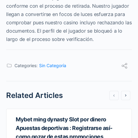
conforme con el proceso de retirada. Nuestro jugador
llegan a convertirse en focos de luces esfuerza para
comprobar pues nuestro casino incluyo rechazando las
documentos. El perfil de el jugador se bloqueó a lo
largo de el proceso sobre verificación.
Categories:
Sin Categoría
Related Articles
Mybet ming dynasty Slot por dinero
Apuestas deportivas : Registrarse así­
como gozar de estas promociones