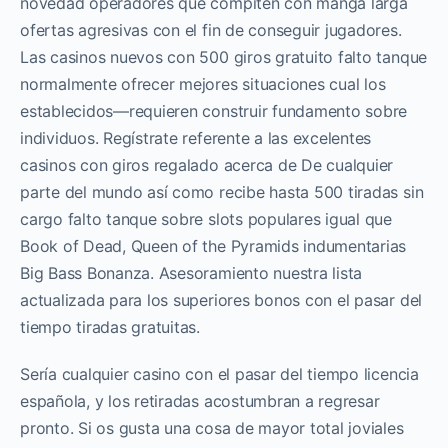
novedad operadores que compiten con manga larga
ofertas agresivas con el fin de conseguir jugadores.
Las casinos nuevos con 500 giros gratuito falto tanque
normalmente ofrecer mejores situaciones cual los
establecidos—requieren construir fundamento sobre
individuos. Regístrate referente a las excelentes
casinos con giros regalado acerca de De cualquier
parte del mundo así­ como recibe hasta 500 tiradas sin
cargo falto tanque sobre slots populares igual que
Book of Dead, Queen of the Pyramids indumentarias
Big Bass Bonanza. Asesoramiento nuestra lista
actualizada para los superiores bonos con el pasar del
tiempo tiradas gratuitas.
Serí­a cualquier casino con el pasar del tiempo licencia
española, y los retiradas acostumbran a regresar
pronto. Si os gusta una cosa de mayor total joviales