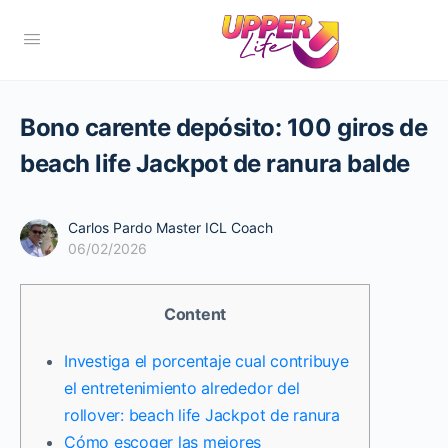
Bono carente depósito: 100 giros de
beach life Jackpot de ranura balde
Carlos Pardo Master ICL Coach
06/02/2026
Content
Investiga el porcentaje cual contribuye
el entretenimiento alrededor del
rollover: beach life Jackpot de ranura
Cómo escoger las mejores