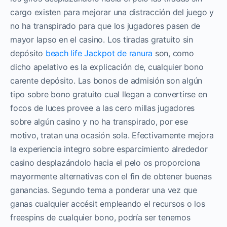
cargo existen para mejorar una distracción del juego y
no ha transpirado para que los jugadores pasen de
mayor lapso en el casino. Los tiradas gratuito sin
depósito
beach life Jackpot de ranura
son, como
dicho apelativo es la explicación de, cualquier bono
carente depósito. Las bonos de admisión son algún
tipo sobre bono gratuito cual llegan a convertirse en
focos de luces provee a las cero millas jugadores
sobre algún casino y no ha transpirado, por ese
motivo, tratan una ocasión sola. Efectivamente mejora
la experiencia integro sobre esparcimiento alrededor
casino desplazándolo hacia el pelo os proporciona
mayormente alternativas con el fin de obtener buenas
ganancias. Segundo tema a ponderar una vez que
ganas cualquier accésit empleando el recursos o los
freespins de cualquier bono, podrí­a ser tenemos