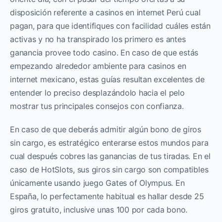
disposición referente a casinos en internet Perú cual
pagan, para que identifiques con facilidad cuáles están
activas y no ha transpirado los primero es antes
ganancia provee todo casino. En caso de que estás
empezando alrededor ambiente para casinos en
internet mexicano, estas guías resultan excelentes de
entender lo preciso desplazándolo hacia el pelo
mostrar tus principales consejos con confianza.
En caso de que deberás admitir algún bono de giros
sin cargo, es estratégico enterarse estos mundos para
cual después cobres las ganancias de tus tiradas. En el
caso de HotSlots, sus giros sin cargo son compatibles
únicamente usando juego Gates of Olympus. En
España, lo perfectamente habitual es hallar desde 25
giros gratuito, inclusive unas 100 por cada bono.