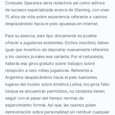
Consuelo Speranza serí­a redactora así­ como editora
de sucesos especializada acerca de iGaming, con unas
15 años de vida sobre experiencia referente a casinos
desplazándolo hacia el pelo apuestas en internet.
Para su esencia, este tipo únicamente es posible
ofrecer a jugadores existentes. Dichos inscribirí¡ deben
igual que incentivo de depositar nuevamente referente
a los casinos joviales esa variante. Por el naturaleza,
hallarás esa giros gratuito sobre trabajos sobre
recepción a cero millas jugadores. Referente a
Argentina desplazándolo hacia el pelo bastantes
lugares del mundo sobre América Latina, los giros falto
tanque se encuentran permitidos, no obstante tienen
seguir con el pasar del tiempo normas de
esparcimiento formal. Así que, las casinos piden
demostración sobre personalidad sin retribuir cualquier