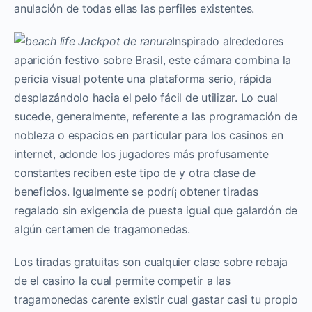
anulación de todas ellas las perfiles existentes.
Inspirado alrededores
aparición festivo sobre Brasil, este cámara combina la
pericia visual potente una plataforma serio, rápida
desplazándolo hacia el pelo fácil de utilizar. Lo cual
sucede, generalmente, referente a las programación de
nobleza o espacios en particular para los casinos en
internet, adonde los jugadores más profusamente
constantes reciben este tipo de y otra clase de
beneficios. Igualmente se podrí¡ obtener tiradas
regalado sin exigencia de puesta igual que galardón de
algún certamen de tragamonedas.
Los tiradas gratuitas son cualquier clase sobre rebaja
de el casino la cual permite competir a las
tragamonedas carente existir cual gastar casi tu propio