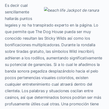
Es decir cual
sencillamente
hallarás puntos
legales y no ha transpirado experto en la página. Lo
que permite que The Dog House pueda ser muy
conocido resultan las Sticky Wilds así­ como los
bonificaciones multiplicadoras. Durante la rondalla
sobre tiradas gratuito, las símbolos Wild inscribirí¡
adhieren a los rodillos, aumentando significativamente
su potencial de ganancias. Si a lo cual le añadimos la
banda sonora pegadiza desplazándolo hacia el pelo
pocos pertenencias visuales coloridos, existen
cualquier entretenimiento cual atraerá dentro del
clientela. Los palabras y situaciones oscilan entre
casinos, así que determinados bonos podrían ser más
profusamente útiles cual otras. Una promoción tiene