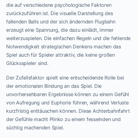
die auf verschiedene psychologische Faktoren
zurückzuführen ist. Die visuelle Darstellung des
fallenden Balls und der sich ändernden Flugbahn
erzeugt eine Spannung, die dazu einlädt, immer
weiterzuspielen. Die einfachen Regeln und die fehlende
Notwendigkeit strategischen Denkens machen das
Spiel auch für Spieler attraktiv, die keine großen
Glücksspieler sind.
Der Zufallsfaktor spielt eine entscheidende Rolle bei
der emotionalen Bindung an das Spiel. Die
unvorhersehbaren Ergebnisse können zu einem Gefühl
von Aufregung und Euphorie führen, während Verluste
kurzfristig enttäuschen können. Diese Achterbahnfahrt
der Gefühle macht Plinko zu einem fesselnden und
süchtig machenden Spiel.