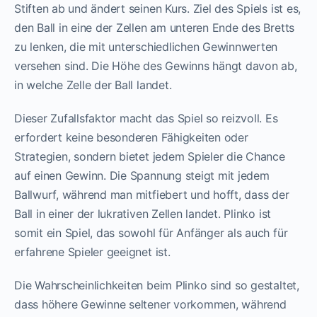
Stiften ab und ändert seinen Kurs. Ziel des Spiels ist es,
den Ball in eine der Zellen am unteren Ende des Bretts
zu lenken, die mit unterschiedlichen Gewinnwerten
versehen sind. Die Höhe des Gewinns hängt davon ab,
in welche Zelle der Ball landet.
Dieser Zufallsfaktor macht das Spiel so reizvoll. Es
erfordert keine besonderen Fähigkeiten oder
Strategien, sondern bietet jedem Spieler die Chance
auf einen Gewinn. Die Spannung steigt mit jedem
Ballwurf, während man mitfiebert und hofft, dass der
Ball in einer der lukrativen Zellen landet. Plinko ist
somit ein Spiel, das sowohl für Anfänger als auch für
erfahrene Spieler geeignet ist.
Die Wahrscheinlichkeiten beim Plinko sind so gestaltet,
dass höhere Gewinne seltener vorkommen, während