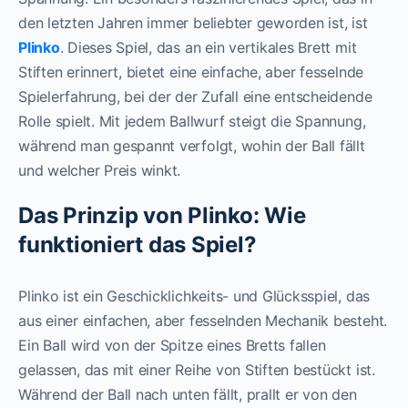
den letzten Jahren immer beliebter geworden ist, ist
Plinko
. Dieses Spiel, das an ein vertikales Brett mit
Stiften erinnert, bietet eine einfache, aber fesselnde
Spielerfahrung, bei der der Zufall eine entscheidende
Rolle spielt. Mit jedem Ballwurf steigt die Spannung,
während man gespannt verfolgt, wohin der Ball fällt
und welcher Preis winkt.
Das Prinzip von Plinko: Wie
funktioniert das Spiel?
Plinko ist ein Geschicklichkeits- und Glücksspiel, das
aus einer einfachen, aber fesselnden Mechanik besteht.
Ein Ball wird von der Spitze eines Bretts fallen
gelassen, das mit einer Reihe von Stiften bestückt ist.
Während der Ball nach unten fällt, prallt er von den