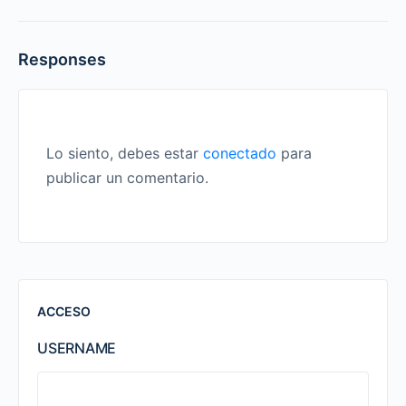
Responses
Lo siento, debes estar
conectado
para
publicar un comentario.
ACCESO
USERNAME