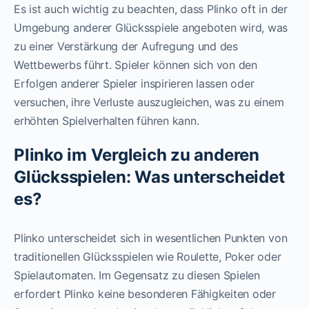
Es ist auch wichtig zu beachten, dass Plinko oft in der
Umgebung anderer Glücksspiele angeboten wird, was
zu einer Verstärkung der Aufregung und des
Wettbewerbs führt. Spieler können sich von den
Erfolgen anderer Spieler inspirieren lassen oder
versuchen, ihre Verluste auszugleichen, was zu einem
erhöhten Spielverhalten führen kann.
Plinko im Vergleich zu anderen
Glücksspielen: Was unterscheidet
es?
Plinko unterscheidet sich in wesentlichen Punkten von
traditionellen Glücksspielen wie Roulette, Poker oder
Spielautomaten. Im Gegensatz zu diesen Spielen
erfordert Plinko keine besonderen Fähigkeiten oder