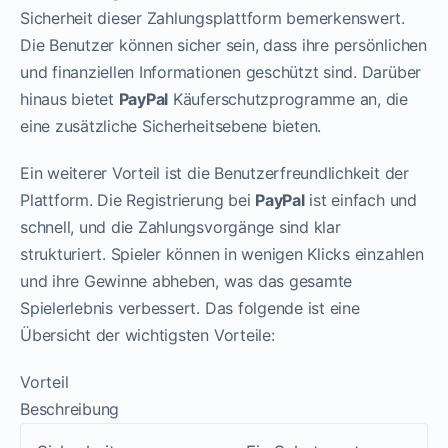
Sicherheit dieser Zahlungsplattform bemerkenswert.
Die Benutzer können sicher sein, dass ihre persönlichen
und finanziellen Informationen geschützt sind. Darüber
hinaus bietet
PayPal
Käuferschutzprogramme an, die
eine zusätzliche Sicherheitsebene bieten.
Ein weiterer Vorteil ist die Benutzerfreundlichkeit der
Plattform. Die Registrierung bei
PayPal
ist einfach und
schnell, und die Zahlungsvorgänge sind klar
strukturiert. Spieler können in wenigen Klicks einzahlen
und ihre Gewinne abheben, was das gesamte
Spielerlebnis verbessert. Das folgende ist eine
Übersicht der wichtigsten Vorteile:
Vorteil
Beschreibung