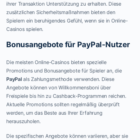
ihrer Transaktion Unterstützung zu erhalten. Diese
zusätzlichen Sicherheitsmaßnahmen bieten den
Spielern ein beruhigendes Gefühl, wenn sie in Online-
Casinos spielen.
Bonusangebote für PayPal-Nutzer
Die meisten Online-Casinos bieten spezielle
Promotions und Bonusangebote für Spieler an, die
PayPal
als Zahlungsmethode verwenden. Diese
Angebote können von Willkommensboni über
Freispiele bis hin zu Cashback-Programmen reichen.
Aktuelle Promotions sollten regelmäßig überprüft
werden, um das Beste aus Ihrer Erfahrung
herauszuholen.
Die spezifischen Angebote können variieren, aber sie