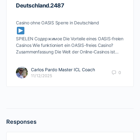
Deutschland.2487
Casino ohne OASIS Sperre in Deutschland
SPIELEN Содержимое Die Vorteile eines OASIS-freien
Casinos Wie funktioniert ein OASIS-freies Casino?
Zusammenfassung Die Welt der Online-Casinos ist…
Carlos Pardo Master ICL Coach
0
11/12/2025
Responses