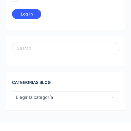
SEARCH
FOR:
CATEGORIAS BLOG
CATEGORIAS
BLOG