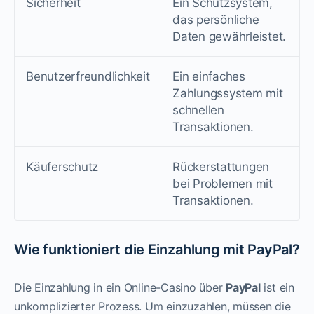
Sicherheit
Ein Schutzsystem,
das persönliche
Daten gewährleistet.
Benutzerfreundlichkeit
Ein einfaches
Zahlungssystem mit
schnellen
Transaktionen.
Käuferschutz
Rückerstattungen
bei Problemen mit
Transaktionen.
Wie funktioniert die Einzahlung mit PayPal?
Die Einzahlung in ein Online-Casino über
PayPal
ist ein
unkomplizierter Prozess. Um einzuzahlen, müssen die