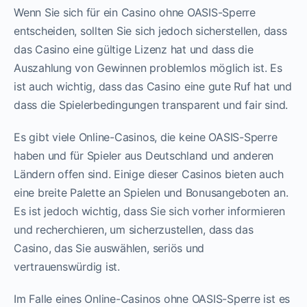
Wenn Sie sich für ein Casino ohne OASIS-Sperre
entscheiden, sollten Sie sich jedoch sicherstellen, dass
das Casino eine gültige Lizenz hat und dass die
Auszahlung von Gewinnen problemlos möglich ist. Es
ist auch wichtig, dass das Casino eine gute Ruf hat und
dass die Spielerbedingungen transparent und fair sind.
Es gibt viele Online-Casinos, die keine OASIS-Sperre
haben und für Spieler aus Deutschland und anderen
Ländern offen sind. Einige dieser Casinos bieten auch
eine breite Palette an Spielen und Bonusangeboten an.
Es ist jedoch wichtig, dass Sie sich vorher informieren
und recherchieren, um sicherzustellen, dass das
Casino, das Sie auswählen, seriös und
vertrauenswürdig ist.
Im Falle eines Online-Casinos ohne OASIS-Sperre ist es