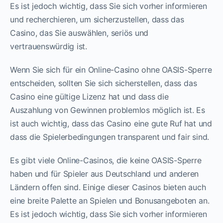
Es ist jedoch wichtig, dass Sie sich vorher informieren
und recherchieren, um sicherzustellen, dass das
Casino, das Sie auswählen, seriös und
vertrauenswürdig ist.
Wenn Sie sich für ein Online-Casino ohne OASIS-Sperre
entscheiden, sollten Sie sich sicherstellen, dass das
Casino eine gültige Lizenz hat und dass die
Auszahlung von Gewinnen problemlos möglich ist. Es
ist auch wichtig, dass das Casino eine gute Ruf hat und
dass die Spielerbedingungen transparent und fair sind.
Es gibt viele Online-Casinos, die keine OASIS-Sperre
haben und für Spieler aus Deutschland und anderen
Ländern offen sind. Einige dieser Casinos bieten auch
eine breite Palette an Spielen und Bonusangeboten an.
Es ist jedoch wichtig, dass Sie sich vorher informieren