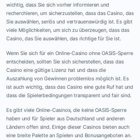
wichtig, dass Sie sich vorher informieren und
recherchieren, um sicherzustellen, dass das Casino, das
Sie auswählen, seriös und vertrauenswürdig ist. Es gibt
viele Möglichkeiten, um sich zu überzeugen, dass das
Casino, das Sie auswählen, das richtige für Sie ist.
Wenn Sie sich für ein Online-Casino ohne OASIS-Sperre
entscheiden, sollten Sie sich sicherstellen, dass das
Casino eine gültige Lizenz hat und dass die
Auszahlung von Gewinnen problemlos möglich ist. Es
ist auch wichtig, dass das Casino eine gute Ruf hat und
dass die Spielerbedingungen transparent und fair sind.
Es gibt viele Online-Casinos, die keine OASIS-Sperre
haben und für Spieler aus Deutschland und anderen
Ländern offen sind. Einige dieser Casinos bieten auch
eine breite Palette an Spielen und Bonusangeboten an.