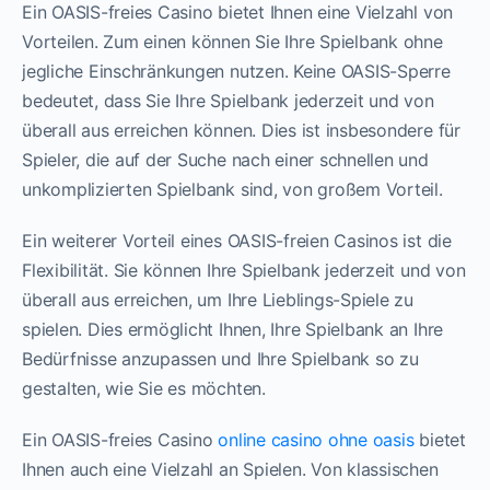
Ein OASIS-freies Casino bietet Ihnen eine Vielzahl von
Vorteilen. Zum einen können Sie Ihre Spielbank ohne
jegliche Einschränkungen nutzen. Keine OASIS-Sperre
bedeutet, dass Sie Ihre Spielbank jederzeit und von
überall aus erreichen können. Dies ist insbesondere für
Spieler, die auf der Suche nach einer schnellen und
unkomplizierten Spielbank sind, von großem Vorteil.
Ein weiterer Vorteil eines OASIS-freien Casinos ist die
Flexibilität. Sie können Ihre Spielbank jederzeit und von
überall aus erreichen, um Ihre Lieblings-Spiele zu
spielen. Dies ermöglicht Ihnen, Ihre Spielbank an Ihre
Bedürfnisse anzupassen und Ihre Spielbank so zu
gestalten, wie Sie es möchten.
Ein OASIS-freies Casino
online casino ohne oasis
bietet
Ihnen auch eine Vielzahl an Spielen. Von klassischen