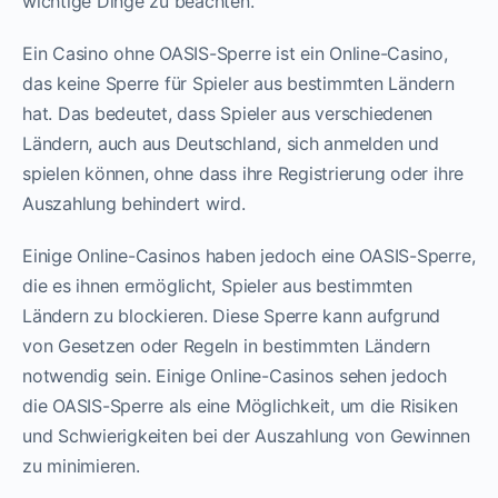
wichtige Dinge zu beachten.
Ein Casino ohne OASIS-Sperre ist ein Online-Casino,
das keine Sperre für Spieler aus bestimmten Ländern
hat. Das bedeutet, dass Spieler aus verschiedenen
Ländern, auch aus Deutschland, sich anmelden und
spielen können, ohne dass ihre Registrierung oder ihre
Auszahlung behindert wird.
Einige Online-Casinos haben jedoch eine OASIS-Sperre,
die es ihnen ermöglicht, Spieler aus bestimmten
Ländern zu blockieren. Diese Sperre kann aufgrund
von Gesetzen oder Regeln in bestimmten Ländern
notwendig sein. Einige Online-Casinos sehen jedoch
die OASIS-Sperre als eine Möglichkeit, um die Risiken
und Schwierigkeiten bei der Auszahlung von Gewinnen
zu minimieren.