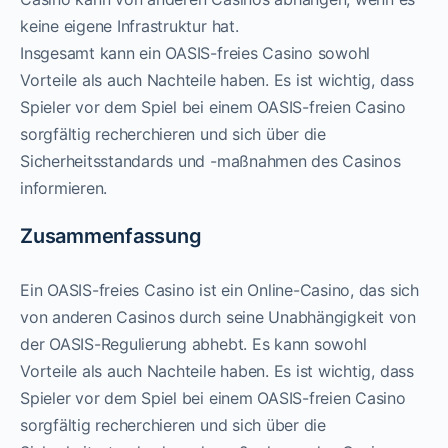
keine eigene Infrastruktur hat.
Insgesamt kann ein OASIS-freies Casino sowohl
Vorteile als auch Nachteile haben. Es ist wichtig, dass
Spieler vor dem Spiel bei einem OASIS-freien Casino
sorgfältig recherchieren und sich über die
Sicherheitsstandards und -maßnahmen des Casinos
informieren.
Zusammenfassung
Ein OASIS-freies Casino ist ein Online-Casino, das sich
von anderen Casinos durch seine Unabhängigkeit von
der OASIS-Regulierung abhebt. Es kann sowohl
Vorteile als auch Nachteile haben. Es ist wichtig, dass
Spieler vor dem Spiel bei einem OASIS-freien Casino
sorgfältig recherchieren und sich über die