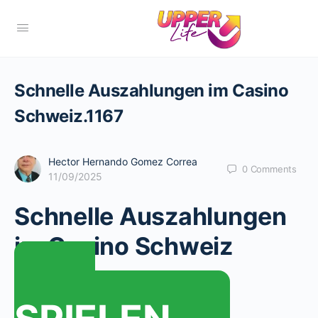
Schnelle Auszahlungen im Casino
Schweiz.1167
Hector Hernando Gomez Correa
0
Comments
11/09/2025
Schnelle Auszahlungen
im Casino Schweiz