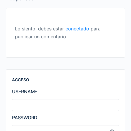
Lo siento, debes estar
conectado
para
publicar un comentario.
ACCESO
USERNAME
PASSWORD