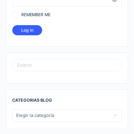
REMEMBER ME
SEARCH
FOR:
CATEGORIAS BLOG
CATEGORIAS
BLOG