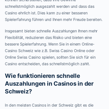
schnellstmöglich ausgezahlt werden und dass das
Casino ehrlich ist. Dies kann zu einer besseren
Spielerfahrung führen und Ihnen mehr Freude bereiten.
Insgesamt bieten schnelle Auszahlungen Ihnen mehr
Flexibilität, reduzieren das Risiko und bieten eine
bessere Spielerfahrung. Wenn Sie in einem Online-
Casino Schweiz wie z.B. Swiss Casino Online oder
Online Swiss Casino spielen, sollten Sie sich für ein
Casino entscheiden, das schnellstmöglich zahlt.
Wie funktionieren schnelle
Auszahlungen in Casinos in der
Schweiz?
In den meisten Casinos in der Schweiz gibt es die