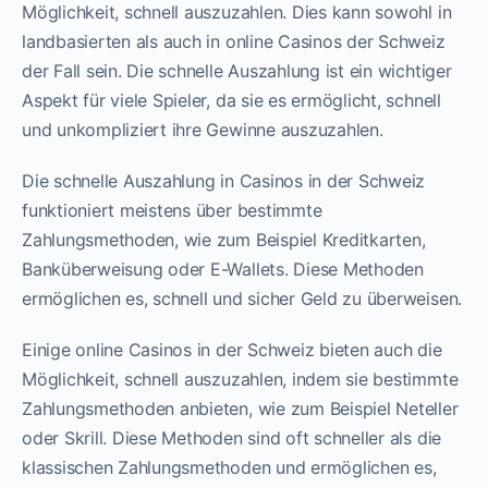
Möglichkeit, schnell auszuzahlen. Dies kann sowohl in
landbasierten als auch in online Casinos der Schweiz
der Fall sein. Die schnelle Auszahlung ist ein wichtiger
Aspekt für viele Spieler, da sie es ermöglicht, schnell
und unkompliziert ihre Gewinne auszuzahlen.
Die schnelle Auszahlung in Casinos in der Schweiz
funktioniert meistens über bestimmte
Zahlungsmethoden, wie zum Beispiel Kreditkarten,
Banküberweisung oder E-Wallets. Diese Methoden
ermöglichen es, schnell und sicher Geld zu überweisen.
Einige online Casinos in der Schweiz bieten auch die
Möglichkeit, schnell auszuzahlen, indem sie bestimmte
Zahlungsmethoden anbieten, wie zum Beispiel Neteller
oder Skrill. Diese Methoden sind oft schneller als die
klassischen Zahlungsmethoden und ermöglichen es,