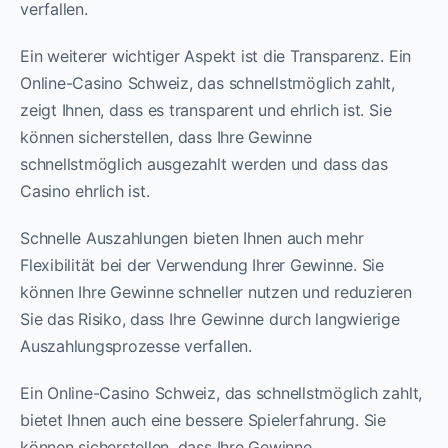
verfallen.
Ein weiterer wichtiger Aspekt ist die Transparenz. Ein
Online-Casino Schweiz, das schnellstmöglich zahlt,
zeigt Ihnen, dass es transparent und ehrlich ist. Sie
können sicherstellen, dass Ihre Gewinne
schnellstmöglich ausgezahlt werden und dass das
Casino ehrlich ist.
Schnelle Auszahlungen bieten Ihnen auch mehr
Flexibilität bei der Verwendung Ihrer Gewinne. Sie
können Ihre Gewinne schneller nutzen und reduzieren
Sie das Risiko, dass Ihre Gewinne durch langwierige
Auszahlungsprozesse verfallen.
Ein Online-Casino Schweiz, das schnellstmöglich zahlt,
bietet Ihnen auch eine bessere Spielerfahrung. Sie
können sicherstellen, dass Ihre Gewinne