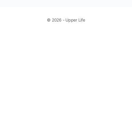
© 2026 - Upper Life