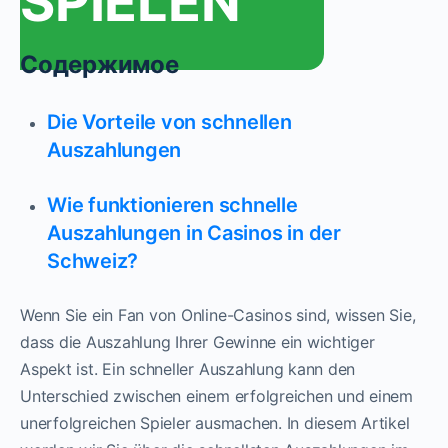
SPIELEN
Содержимое
Die Vorteile von schnellen
Auszahlungen
Wie funktionieren schnelle
Auszahlungen in Casinos in der
Schweiz?
Wenn Sie ein Fan von Online-Casinos sind, wissen Sie,
dass die Auszahlung Ihrer Gewinne ein wichtiger
Aspekt ist. Ein schneller Auszahlung kann den
Unterschied zwischen einem erfolgreichen und einem
unerfolgreichen Spieler ausmachen. In diesem Artikel