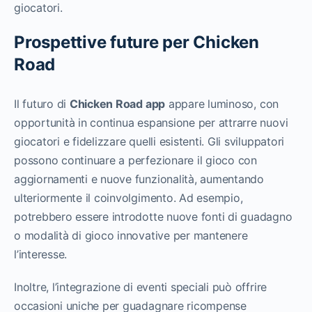
giocatori.
Prospettive future per Chicken
Road
Il futuro di
Chicken Road app
appare luminoso, con
opportunità in continua espansione per attrarre nuovi
giocatori e fidelizzare quelli esistenti. Gli sviluppatori
possono continuare a perfezionare il gioco con
aggiornamenti e nuove funzionalità, aumentando
ulteriormente il coinvolgimento. Ad esempio,
potrebbero essere introdotte nuove fonti di guadagno
o modalità di gioco innovative per mantenere
l’interesse.
Inoltre, l’integrazione di eventi speciali può offrire
occasioni uniche per guadagnare ricompense