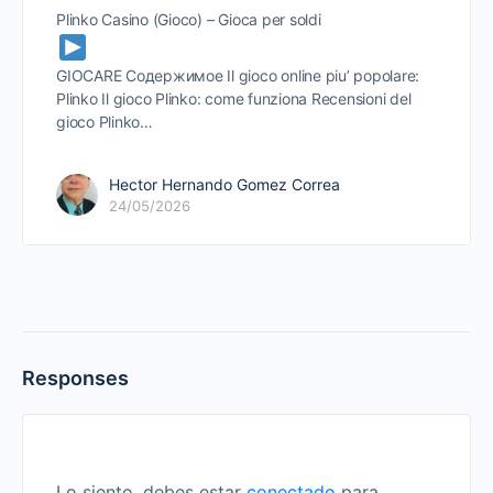
Plinko Casino (Gioco) – Gioca per soldi
GIOCARE Содержимое Il gioco online piu’ popolare:
Plinko Il gioco Plinko: come funziona Recensioni del
gioco Plinko…
Hector Hernando Gomez Correa
24/05/2026
Responses
Lo siento, debes estar
conectado
para