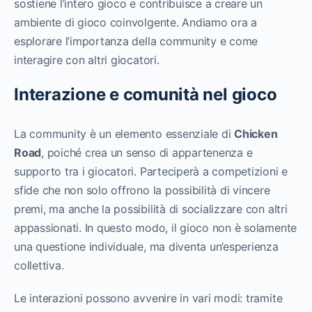
sostiene l’intero gioco e contribuisce a creare un
ambiente di gioco coinvolgente. Andiamo ora a
esplorare l’importanza della community e come
interagire con altri giocatori.
Interazione e comunità nel gioco
La community è un elemento essenziale di
Chicken
Road
, poiché crea un senso di appartenenza e
supporto tra i giocatori. Parteciperà a competizioni e
sfide che non solo offrono la possibilità di vincere
premi, ma anche la possibilità di socializzare con altri
appassionati. In questo modo, il gioco non è solamente
una questione individuale, ma diventa un’esperienza
collettiva.
Le interazioni possono avvenire in vari modi: tramite